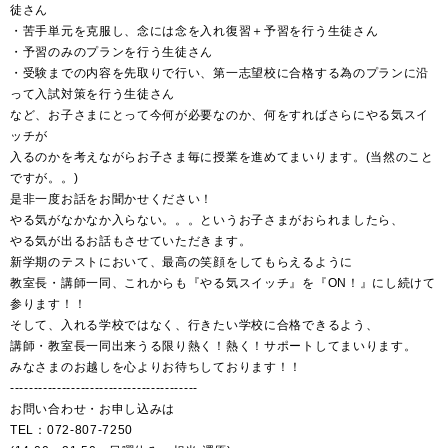
徒さん
・苦手単元を克服し、念には念を入れ復習＋予習を行う生徒さん
・予習のみのプランを行う生徒さん
・受験までの内容を先取りで行い、第一志望校に合格する為のプランに沿
って入試対策を行う生徒さん
など、お子さまにとって今何が必要なのか、何をすればさらにやる気スイ
ッチが
入るのかを考えながらお子さま毎に授業を進めてまいります。(当然のこと
ですが。。)
是非一度お話をお聞かせください！
やる気がなかなか入らない。。。というお子さまがおられましたら、
やる気が出るお話もさせていただきます。
新学期のテストにおいて、最高の笑顔をしてもらえるように
教室長・講師一同、これからも『やる気スイッチ』を『ON！』にし続けて
参ります！！
そして、入れる学校ではなく、行きたい学校に合格できるよう、
講師・教室長一同出来うる限り熱く！熱く！サポートしてまいります。
みなさまのお越しを心よりお待ちしております！！
----------------------------------------
お問い合わせ・お申し込みは
TEL：072-807-7250