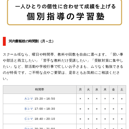
河内磐船校の時間割
（月～土）
スクールIEなら、曜日や時間帯、教科や回数を自由に選べます。「習い事
や部活と両立したい」「苦手な教科だけ受講したい」「受験対策に集中し
たい」など、部活動や学校行事で忙しいお子さまも、ムリなく勉強できる
のが特長です。ご不明な点やご要望は、是非ともお気軽にご相談くださ
い。
時間帯
月
火
水
木
金
土
Aコマ
15:20～16:50
×
×
×
×
×
○
Bコマ
17:00～18:30
○
○
○
○
○
○
Cコマ
18:40～20:10
○
○
○
○
○
○
Dコマ
20:20～21:50
○
○
○
○
○
○