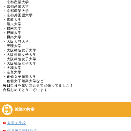
・京都産業大学
・京都産業大学
・京都産業大学
・京都外国語大学
・佛教大学
・畿央大学
・摂南大学
・摂南大学
・摂南大学
・大阪大谷大学
・天理大学
・大阪樟蔭女子大学
・大阪樟蔭女子大学
・大阪樟蔭女子大学
・大阪樟蔭女子大学
・大和大学
・奈良大学
・創価女子短期大学
・創価女子短期大学など
毎日自分を奮い立たせて頑張ってました！
合格おめでとうございます!!
近隣の教室
香里ヶ丘校
寝屋川公園駅前校