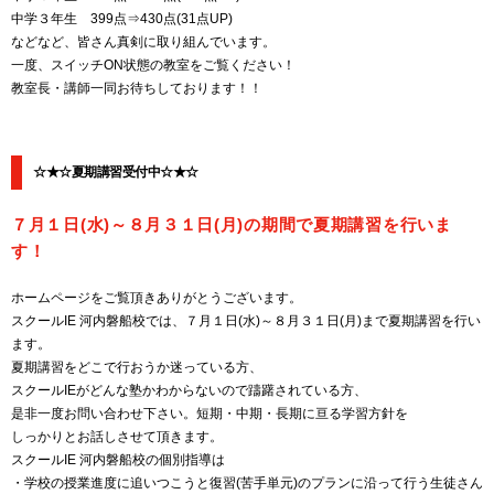
中学３年生 399点⇒430点(31点UP)
などなど、皆さん真剣に取り組んでいます。
一度、スイッチON状態の教室をご覧ください！
教室長・講師一同お待ちしております！！
☆★☆夏期講習受付中☆★☆
７月１日(水)～８月３１日(月)の期間で夏期講習を行いま
す！
ホームページをご覧頂きありがとうございます。
スクールIE 河内磐船校では、７月１日(水)～８月３１日(月)まで夏期講習を行い
ます。
夏期講習をどこで行おうか迷っている方、
スクールIEがどんな塾かわからないので躊躇されている方、
是非一度お問い合わせ下さい。短期・中期・長期に亘る学習方針を
しっかりとお話しさせて頂きます。
スクールIE 河内磐船校の個別指導は
・学校の授業進度に追いつこうと復習(苦手単元)のプランに沿って行う生徒さん