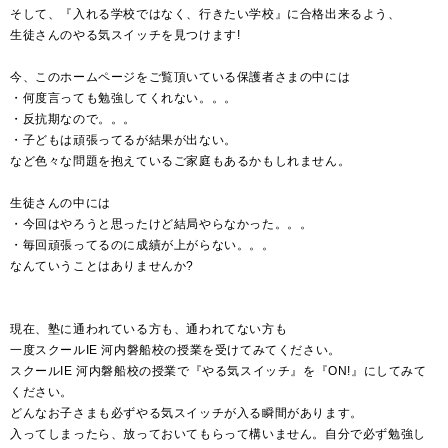
そして、『入れる学校ではなく、行きたい学校』に合格出来るよう、
生徒さんのやる気スイッチを見つけます!
今、このホームページをご覧頂いている保護者さまの中には
・何度言っても勉強してくれない。。。
・反抗期なので。。。
・子どもは頑張ってるが結果が出ない。
など色々な問題を抱えているご家庭もあるかもしれません。
生徒さんの中には
・今回はやろうと思ったけど結局やらなかった。。。
・毎回頑張ってるのに成績が上がらない。。。
なんていうことはありませんか?
現在、塾に通われている方も、通われてない方も
一度スクールIE 河内磐船校の授業を受けてみてください。
スクールIE 河内磐船校の授業で『やる気スイッチ』を『ON!』にしてみて
ください。
どんなお子さまも必ずやる気スイッチが入る瞬間があります。
入ってしまったら、放っておいてもらって構いません。自分で必ず勉強し