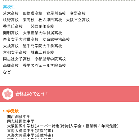
高校生
茨木高校 四條畷高校 寝屋川高校 交野高校
牧野高校 東高校 枚方津田高校 大阪市立高校
香里丘高校 関西創価高校
開明高校 大阪産業大学付属高校
奈良女子大付属高校 立命館宇治高校
太成高校 追手門学院大手前高校
京都女子高校 城東工科高校
同志社女子高校 京都聖母学院高校
高槻高校 香里ヌヴェール学院高校
など
合格おめでとう！
中学受験
・関西創価中学
・同志社国際中学
・大阪国際中学校(スーパー特進[特待]入学金＋授業料３年間免除)
・東海大仰星中学(英数特進)
・東海大仰星中学(英数特進)