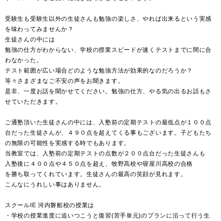
受験生も受験生以外の生徒さんも勉強の楽しさ、やれば出来るという実感
を味わってみませんか？
生徒さんの中には
勉強の仕方がわからない、学校の授業スピードが速くテストまでに間に合
わなかった。
テスト範囲が広い場合どのような勉強方法が効果的なのだろうか？
等々さまざまなご不安の声をお聞きます。
是非、一度お話を聞かせてください。勉強の仕方、やる気の出るお話もさ
せていただきます。
ご通塾頂いた生徒さんの中には、入塾前の定期テストの最低点が１００点
台だった生徒さんが、４９０点を超えてくる事もございます。子どもたち
の無限の可能性を実感する時でもあります。
当教室では、入塾前の定期テストの点数が２００点台だった生徒さんも
入塾後に４００点や４５０点を超え、牧野高校や寝屋川高校の合格
を勝ち取ってくれています。生徒さんの最高の笑顔が見れます。
こんなにうれしい事はありません。
スクールIE 河内磐船校の授業は
・学校の授業進度に追いつこうと復習(苦手単元)のプランに沿って行う生