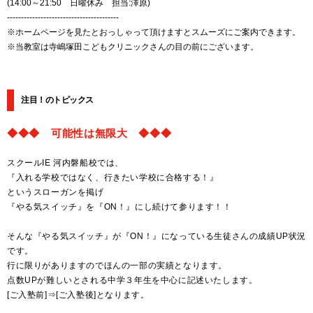
(14:00～21:50 日曜休み 担当:澤原)
----------------------------------------
※ホームページを見たとおっしゃって頂けますとスムーズにご案内できます。
※当教室は寺嶋塚田こどもクリニックさんの目の前にございます。
注目！のトピックス
◆◆◆ 可能性は無限大 ◆◆◆
スクールIE 河内磐船校では、
『入れる学校ではなく、行きたい学校に合格する！』
というスローガンを掲げ
『やる気スイッチ』を『ON！』にし続けて参ります！！
そんな『やる気スイッチ』が『ON！』になっている生徒さんの成績UP状況
です。
行に限りがありますのでほんの一部の実績となります。
点数UPが難しいとされる中学３年生を中心に記述いたします。
[ご入塾前]⇒[ご入塾後]となります。