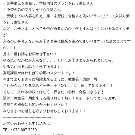
・苦手単元を克服し、学校内容のプランを行う生徒さん
・予習のみのプランを行う生徒さん
・受験までの内容を終え、第一志望校に合格する為のプランに沿って入試対策
を行う生徒さん
など、お子さまにとって今何が必要なのか、何をすればさらにやる気スイッチ
が
入るのかを考えながらお子さま毎に授業を進めてまいります。(当然のことです
が。。)
是非一度お話をお聞かせ下さい！
やる気がなかなか入らない。。。というお子さまがおられましたら、
やる気が出るお話もさせて頂きます。
夏期講習が終われば２学期のスタートです！
今までよりもさらに飛躍出来るように、教室長・講師一同、
これからも『やる気スイッチ』を『ON！』にし続けて参ります！！
そして、入れる学校ではなく、行きたい学校に合格できるよう、
講師・教室長一同出来うる限り熱く！熱く！サポートしてまいります。
是非この機会にお問い合わせください！
みなさまのお越しを心よりお待ちしております！！
----------------------------------------
お問い合わせ・お申し込みは
TEL：072-807-7250