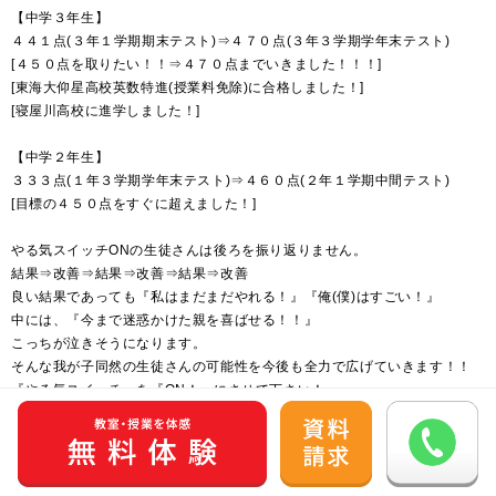
【中学３年生】
４４１点(３年１学期期末テスト)⇒４７０点(３年３学期学年末テスト)
[４５０点を取りたい！！⇒４７０点までいきました！！！]
[東海大仰星高校英数特進(授業料免除)に合格しました！]
[寝屋川高校に進学しました！]
【中学２年生】
３３３点(１年３学期学年末テスト)⇒４６０点(２年１学期中間テスト)
[目標の４５０点をすぐに超えました！]
やる気スイッチONの生徒さんは後ろを振り返りません。
結果⇒改善⇒結果⇒改善⇒結果⇒改善
良い結果であっても『私はまだまだやれる！』『俺(僕)はすごい！』
中には、『今まで迷惑かけた親を喜ばせる！！』
こっちが泣きそうになります。
そんな我が子同然の生徒さんの可能性を今後も全力で広げていきます！！
『やる気スイッチ』を『ON！』にさせて下さい！
ご連絡をお待ちしております！！
※追記
『今まで迷惑かけた親を喜ばせる！！』と決意表明した生徒さんは