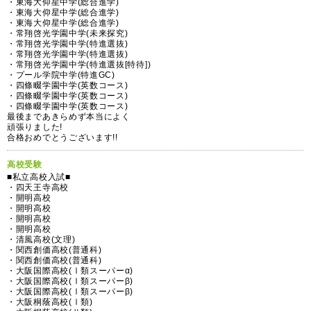
・東海大仰星中学(総合進学)
・東海大仰星中学(総合進学)
・東海大仰星中学(総合進学)
・常翔啓光学園中学(未来探究)
・常翔啓光学園中学(特進選抜)
・常翔啓光学園中学(特進選抜)
・常翔啓光学園中学(特進選抜[特待])
・プール学院中学(特進GC)
・四條畷学園中学(英数コース)
・四條畷学園中学(英数コース)
・四條畷学園中学(英数コース)
最後まであきらめず本当によく
頑張りました!
合格おめでとうございます!!
高校受験
■私立高校入試■
・四天王寺高校
・開明高校
・開明高校
・開明高校
・開明高校
・清風高校(文理)
・関西創価高校(普通科)
・関西創価高校(普通科)
・大阪国際高校(Ⅰ類スーパーα)
・大阪国際高校(Ⅰ類スーパーβ)
・大阪国際高校(Ⅰ類スーパーβ)
・大阪桐蔭高校(Ⅰ類)