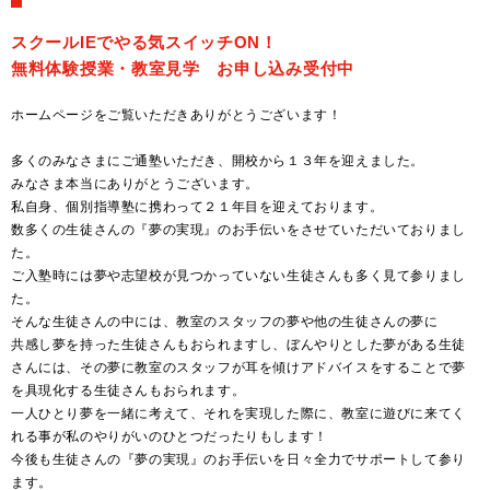
スクールIEでやる気スイッチON！
無料体験授業・教室見学 お申し込み受付中
ホームページをご覧いただきありがとうございます！
多くのみなさまにご通塾いただき、開校から１３年を迎えました。
みなさま本当にありがとうございます。
私自身、個別指導塾に携わって２１年目を迎えております。
数多くの生徒さんの『夢の実現』のお手伝いをさせていただいておりまし
た。
ご入塾時には夢や志望校が見つかっていない生徒さんも多く見て参りまし
た。
そんな生徒さんの中には、教室のスタッフの夢や他の生徒さんの夢に
共感し夢を持った生徒さんもおられますし、ぼんやりとした夢がある生徒
さんには、その夢に教室のスタッフが耳を傾けアドバイスをすることで夢
を具現化する生徒さんもおられます。
一人ひとり夢を一緒に考えて、それを実現した際に、教室に遊びに来てく
れる事が私のやりがいのひとつだったりもします！
今後も生徒さんの『夢の実現』のお手伝いを日々全力でサポートして参り
ます。