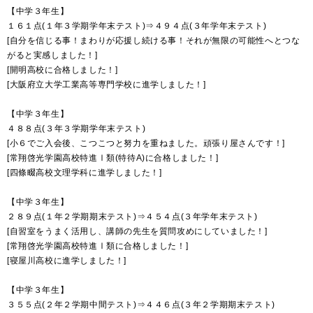
【中学３年生】
１６１点(１年３学期学年末テスト)⇒４９４点(３年学年末テスト)
[自分を信じる事！まわりが応援し続ける事！それが無限の可能性へとつな
がると実感しました！]
[開明高校に合格しました！]
[大阪府立大学工業高等専門学校に進学しました！]
【中学３年生】
４８８点(３年３学期学年末テスト)
[小６でご入会後、こつこつと努力を重ねました。頑張り屋さんです！]
[常翔啓光学園高校特進Ⅰ類(特待A)に合格しました！]
[四條畷高校文理学科に進学しました！]
【中学３年生】
２８９点(１年２学期期末テスト)⇒４５４点(３年学年末テスト)
[自習室をうまく活用し、講師の先生を質問攻めにしていました！]
[常翔啓光学園高校特進Ⅰ類に合格しました！]
[寝屋川高校に進学しました！]
【中学３年生】
３５５点(２年２学期中間テスト)⇒４４６点(３年２学期期末テスト)