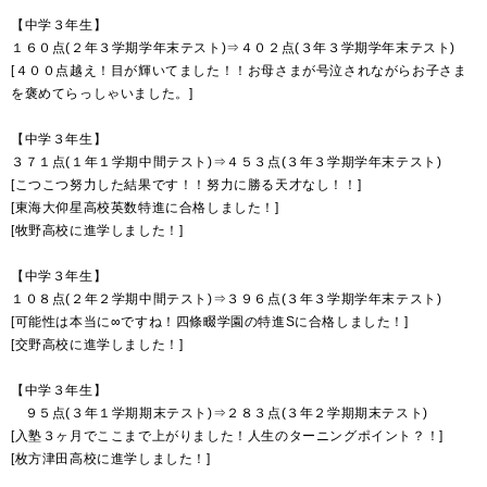
【中学３年生】
１６０点(２年３学期学年末テスト)⇒４０２点(３年３学期学年末テスト)
[４００点越え！目が輝いてました！！お母さまが号泣されながらお子さま
を褒めてらっしゃいました。]
【中学３年生】
３７１点(１年１学期中間テスト)⇒４５３点(３年３学期学年末テスト)
[こつこつ努力した結果です！！努力に勝る天才なし！！]
[東海大仰星高校英数特進に合格しました！]
[牧野高校に進学しました！]
【中学３年生】
１０８点(２年２学期中間テスト)⇒３９６点(３年３学期学年末テスト)
[可能性は本当に∞ですね！四條畷学園の特進Sに合格しました！]
[交野高校に進学しました！]
【中学３年生】
９５点(３年１学期期末テスト)⇒２８３点(３年２学期期末テスト)
[入塾３ヶ月でここまで上がりました！人生のターニングポイント？！]
[枚方津田高校に進学しました！]