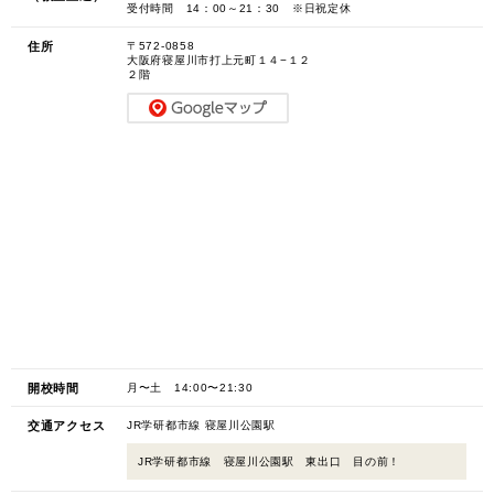
受付時間 14：00～21：30 ※日祝定休
住所
〒572-0858
大阪府寝屋川市打上元町１４−１２
２階
開校時間
月〜土 14:00〜21:30
交通アクセス
JR学研都市線 寝屋川公園駅
JR学研都市線 寝屋川公園駅 東出口 目の前！