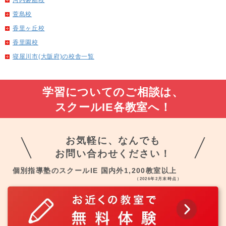
萱島校
香里ヶ丘校
香里園校
寝屋川市(大阪府)の校舎一覧
学習についてのご相談は、
スクールIE各教室へ！
お気軽に、なんでも
お問い合わせください！
個別指導塾のスクールIE 国内外1,200教室以上
（2026年2月末時点）