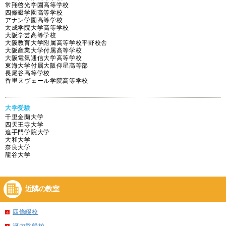
常翔啓光学園高等学校
四條畷学園高等学校
アナン学園高等学校
太成学院大学高等学校
大阪学芸高等学校
大阪教育大学附属高等学校平野校舎
大阪産業大学付属高等学校
大阪電気通信大学高等学校
東海大学付属大阪仰星高等部
長尾谷高等学校
香里ヌヴェール学院高等学校
大学受験
千里金蘭大学
四天王寺大学
追手門学院大学
大和大学
奈良大学
龍谷大学
近隣の教室
四條畷校
河内磐船校