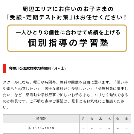
寝屋川公園駅前校の時間割
（月～土）
スクールIEなら、曜日や時間帯、教科や回数を自由に選べます。「習い事
や部活と両立したい」「苦手な教科だけ受講したい」「受験対策に集中し
たい」など、部活動や学校行事で忙しいお子さまも、ムリなく勉強できる
のが特長です。ご不明な点やご要望は、是非ともお気軽にご相談くださ
い。
時間帯
月
火
水
木
金
土
A
16:40～18:10
○
○
○
○
○
○