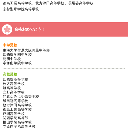
都島工業高等学校、枚方津田高等学校、長尾谷高等学校
京都聖母学院高等学校
合格おめでとう！
中学受験
東海大学付属大阪仰星中等部
四條畷学園中学校
開明中学校
帝塚山学院中学校
高校受験
四條畷高等学校
枚方高等学校
旭高等学校
交野高等学校
門真なみはや高等学校
緑風冠高等学校
枚方津田高等学校
都島工業高等学校
芦間高等学校
関西学院高等部
桃山学院高等学校
立命館宇治高等学校