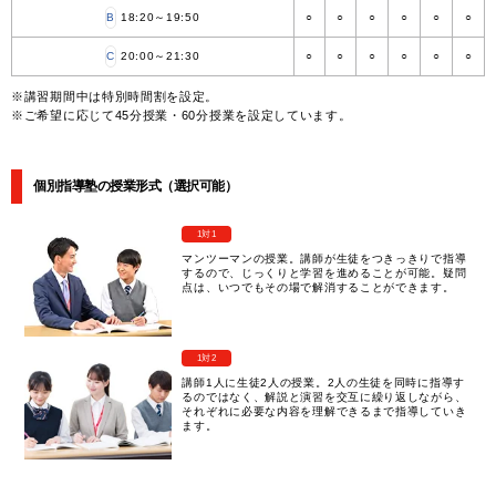
B
18:20～19:50
○
○
○
○
○
○
C
20:00～21:30
○
○
○
○
○
○
※講習期間中は特別時間割を設定。
※ご希望に応じて45分授業・60分授業を設定しています。
個別指導塾の授業形式（選択可能）
1対1
マンツーマンの授業。講師が生徒をつきっきりで指導
するので、じっくりと学習を進めることが可能。疑問
点は、いつでもその場で解消することができます。
1対2
講師1人に生徒2人の授業。2人の生徒を同時に指導す
るのではなく、解説と演習を交互に繰り返しながら、
それぞれに必要な内容を理解できるまで指導していき
ます。