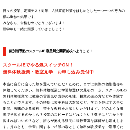
日々の授業、定期テスト対策、入試直前対策をはじめとした一つ一つの努力の
積み重ねの結果です。
みなさん、合格おめでとうございます！
新学年も一緒に頑張っていきましょう！
個別指導塾のスクールIE 寝屋川公園駅前校へようこそ！
スクールIEでやる気スイッチON！
無料体験授業・教室見学 お申し込み受付中
本当に自分に合った塾を選んでいただくために、まずは実際の個別指導を
体験してください。無料体験授業は学習塾選びの最初の一歩。スクールIEの
無料体験授業では教室の雰囲気や講師の相性、授業の進め方などを体験す
ることができます。今の時期は苦手科目の対策など、学力を伸ばす大事な
期間。興味のある教科、苦手な教科をお試しいただけます。どのような環
境で学習するのかしら？授業のスピードはどれくらい？数学はどこから学
習すればいいの？など、誰もが抱える疑問に経験豊富な講師がお応えしま
す。是非とも、学習に関するご相談の場として無料体験授業をご活用くだ