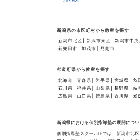
新潟県の市区町村から教室を探す
新潟市北区
新潟市東区
新潟市中央
新発田市
加茂市
見附市
都道府県から教室を探す
北海道
青森県
岩手県
宮城県
秋
石川県
福井県
山梨県
長野県
岐
広島県
山口県
徳島県
香川県
愛
新潟県における個別指導塾の展開につい
個別指導塾スクールIEでは、新潟市北