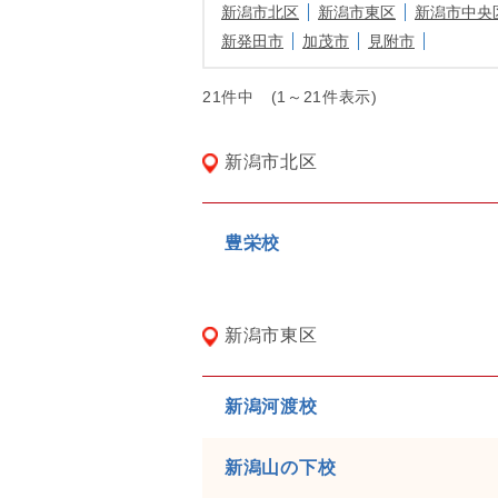
新潟市北区
新潟市東区
新潟市中央
新発田市
加茂市
見附市
21件中 (1～21件表示)
新潟市北区
豊栄校
新潟市東区
新潟河渡校
新潟山の下校