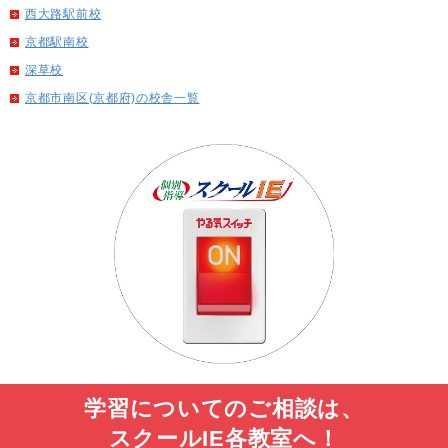
西大路駅前校
京都駅南校
深草校
京都市南区(京都府)の校舎一覧
学習についてのご相談は、
スクールIE各教室へ！