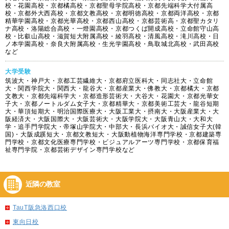
校・花園高校・京都橘高校・京都聖母学院高校・京都先端科学大付属高
校・京都外大西高校・京都文教高校・京都明徳高校・京都両洋高校・京都
精華学園高校・京都光華高校・京都西山高校・京都芸術高・京都聖カタリ
ナ高校・洛陽総合高校・一燈園高校・京都つくば開成高校・立命館守山高
校・比叡山高校・滋賀短大附属高校・綾羽高校・清風高校・滝川高校・日
ノ本学園高校・奈良大附属高校・生光学園高校・鳥取城北高校・武田高校
など
大学受験
筑波大・神戸大・京都工芸繊維大・京都府立医科大・同志社大・立命館
大・関西学院大・関西大・龍谷大・京都産業大・佛教大・京都橘大・京都
文教大・京都先端科学大・京都造形芸術大・大谷大・花園大・京都光華女
子大・京都ノートルダム女子大・京都精華大・京都美術工芸大・龍谷短期
大・華頂短期大・明治国際医療大・大阪工業大・摂南大・大阪産業大・大
阪経済大・大阪国際大・大阪芸術大・大阪学院大・大阪青山大・大和大
学・追手門学院大・帝塚山学院大・中部大・長浜バイオ大・誠信女子大(韓
国)・大阪成蹊短大・京都文教短大・大阪動植物海洋専門学校・京都建築専
門学校・京都文化医療専門学校・ビジュアルアーツ専門学校・京都保育福
祉専門学院・京都芸術デザイン専門学校など
近隣の教室
TauT阪急洛西口校
東向日校