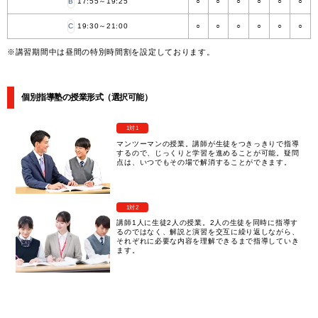
B
17:55～19:25
○
○
○
○
○
○
C
19:30～21:00
○
○
○
○
○
○
※講習期間中は昼間の特別時間割を設定しております。
個別指導塾の授業形式（選択可能）
1対1
マンツーマンの授業。講師が生徒をつきっきりで指導
するので、じっくりと学習を進めることが可能。疑問
点は、いつでもその場で解消することができます。
1対2
講師1人に生徒2人の授業。2人の生徒を同時に指導す
るのではなく、解説と演習を交互に繰り返しながら、
それぞれに必要な内容を理解できるまで指導していき
ます。