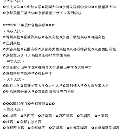
＜大学入試＞
✿筑波大学✿立命館大学✿花園大学✿京都先端科学大学✿京都精華大学
✿京都美術工芸大学✿京都芸術デザイン専門学校
✿✿✿2021年度✿合格実績✿✿✿
＜高校入試＞
✿堀川高校✿嵯峨野高校✿洛東高校✿京都工学院高校✿向陽高校
✿乙訓高校
✿大谷高校✿花園高校✿京都外大西高校✿京都明徳高校✿京都西山高校
✿京都聖カタリナ高校✿京都精華学園高校
＜中学入試＞
✿立命館守山中学✿京都教育大付属桃山中学✿大谷中学
✿京都聖母学院中学✿桜丘中学
＜大学入試＞
✿龍谷大学✿京都産業大学✿大和大学✿京都橘大学✿大阪産業大学
✿明治国際医療大学✿京都保育福祉専門学院
✿✿✿2020年度✿合格実績✿✿✿
＜高校入試＞
✿山城高 ✿洛西高 ✿塔南高 ✿西乙訓高 ✿乙訓高 ✿洛東高
✿桂高 ✿京都すばる高
✿京都西山高 ✿京都橘高 ✿花園高 ✿京都学園高 ✿京都精華学園高