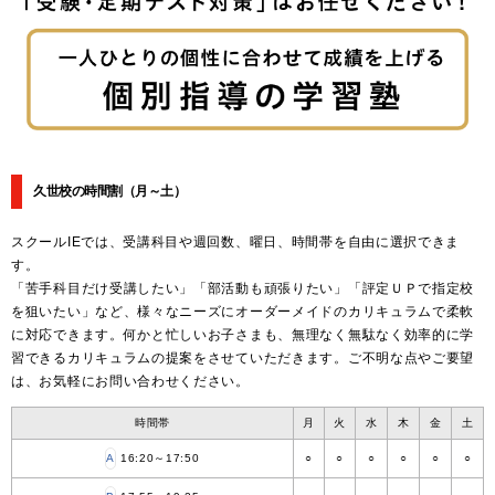
久世校の時間割
（月～土）
スクールIEでは、受講科目や週回数、曜日、時間帯を自由に選択できま
す。
「苦手科目だけ受講したい」「部活動も頑張りたい」「評定ＵＰで指定校
を狙いたい」など、様々なニーズにオーダーメイドのカリキュラムで柔軟
に対応できます。何かと忙しいお子さまも、無理なく無駄なく効率的に学
習できるカリキュラムの提案をさせていただきます。ご不明な点やご要望
は、お気軽にお問い合わせください。
時間帯
月
火
水
木
金
土
A
16:20～17:50
○
○
○
○
○
○