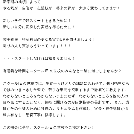
新学期の成績によって、
やる気が…自信が…志望校が…将来の夢が…大きく変わってきます！
新しい学年で好スタートをきるために！
新しい自分に変身した実感を得るために！
苦手克服・得意科目の更なる実力UPを図りましょう！
周りの人も実はもうやっています！！！
・・・スタートしなければ始まりません！
有意義な時間をスクールIE 久世校のみんなと一緒に過ごしませんか？
スクールIE 久世校では、生徒一人ひとりの課題に合わせて、個別指導なら
ではのつきっきり学習で、苦手な単元を克服するまで徹底的に教えます。
わからないところをわからないままにせず、わからないところを他の人の
目を気にすることなく、気軽に聞けるのが個別指導の長所です。 また、講
師がその生徒のために独自のカリキュラムを作成し、室長・担任講師が情
報共有をし、懇切丁寧に指導します。
この機会に是非、スクールIE 久世校をご検討下さい‼