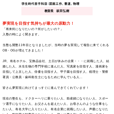
教室長
坂田弘樹
夢実現を目指す気持ちが最大の原動力！
「将来何になりたいの？何がしたいの？」
入塾の時によく聞きます。
当塾も開塾11年目となりましたが、当時の夢を実現して報告に来てくれる
OB・OGが増えてきました！
JR、有名ホテル、宝飾品会社、土日が休みの企業・・・に就職した人、結
婚した人、水生生物の専門学校に進んだ人、写真家を目指す人、漫画家を
目指して上京した人、俳優を目指す人、甲子園を目指す人、税理士・警察
署員・公務員・歯科衛生士になるために学んでいる人…
皆さん夢実現に向けてまっすぐに進んできてくれています！
現在の塾生も、ドクターヘリに乗りたい人、助産婦になりたい人、スポー
ツ選手になりたい人、お父さんを超えたい人、お母さんのような仕事をし
たい人、有名大学に入りたい人、有名企業に就職したい人、声優になりた