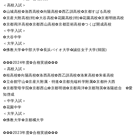
＜高校入試＞
✿山城高校✿洛西高校✿向陽高校✿西乙訓高校✿京都すばる高校
✿京産大附高校(特)✿大谷高校✿花園高校(特)✿花園高校✿京都明徳高校
✿京都両洋高校✿京都西山高校✿京都芸術高校✿つくば開成高校
＜中学入試＞
✿大谷中学
＜大学入試＞
✿佛教大学✿中部大学✿長浜バイオ大学✿誠信女子大学(韓国)
✿✿✿2024年度✿合格実績✿✿✿
＜高校入試＞
✿桂高校✿向陽高校✿洛西高校✿西乙訓高校✿洛東高校✿朱雀高校
✿立命館守山✿京産大附属・特進✿京都先端科学附属✿京都外大西
✿京都聖母学院✿京都西山✿京都明徳✿京都両洋✿京都翔英✿洛陽総合 ✿愛
知啓成
＜中学入試＞
✿花園中学
＜大学入試＞
✿佛教大学✿京都橘大学
✿✿✿2023年度✿合格実績✿✿✿