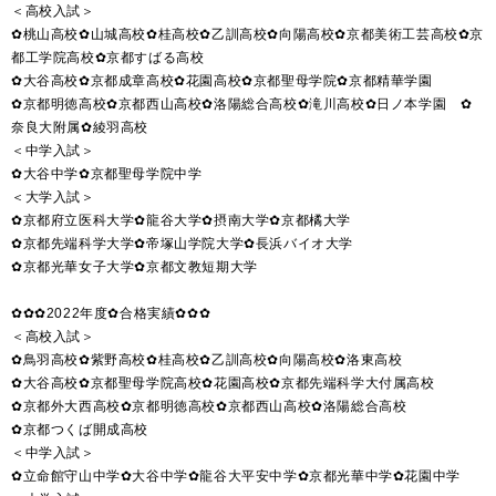
＜高校入試＞
✿桃山高校✿山城高校✿桂高校✿乙訓高校✿向陽高校✿京都美術工芸高校✿京
都工学院高校✿京都すばる高校
✿大谷高校✿京都成章高校✿花園高校✿京都聖母学院✿京都精華学園
✿京都明徳高校✿京都西山高校✿洛陽総合高校✿滝川高校✿日ノ本学園 ✿
奈良大附属✿綾羽高校
＜中学入試＞
✿大谷中学✿京都聖母学院中学
＜大学入試＞
✿京都府立医科大学✿龍谷大学✿摂南大学✿京都橘大学
✿京都先端科学大学✿帝塚山学院大学✿長浜バイオ大学
✿京都光華女子大学✿京都文教短期大学
✿✿✿2022年度✿合格実績✿✿✿
＜高校入試＞
✿鳥羽高校✿紫野高校✿桂高校✿乙訓高校✿向陽高校✿洛東高校
✿大谷高校✿京都聖母学院高校✿花園高校✿京都先端科学大付属高校
✿京都外大西高校✿京都明徳高校✿京都西山高校✿洛陽総合高校
✿京都つくば開成高校
＜中学入試＞
✿立命館守山中学✿大谷中学✿龍谷大平安中学✿京都光華中学✿花園中学