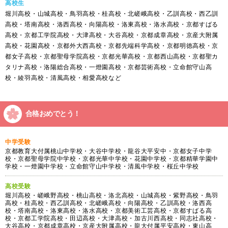
高校生
堀川高校・山城高校・鳥羽高校・桂高校・北嵯峨高校・乙訓高校・西乙訓
高校・塔南高校・洛西高校・向陽高校・洛東高校・洛水高校・京都すばる
高校・京都工学院高校・大津高校・大谷高校・京都成章高校・京産大附属
高校・花園高校・京都外大西高校・京都先端科学高校・京都明徳高校・京
都女子高校・京都聖母学院高校・京都光華高校・京都西山高校・京都聖カ
タリナ高校・洛陽総合高校・一燈園高校・京都芸術高校・立命館守山高
校・綾羽高校・清風高校・相愛高校など
合格おめでとう！
中学受験
京都教育大付属桃山中学校・大谷中学校・龍谷大平安中・京都女子中学
校・京都聖母学院中学校・京都光華中学校・花園中学校・京都精華学園中
学校・一燈園中学校・立命館守山中学校・清風中学校・桜丘中学校
高校受験
堀川高校・嵯峨野高校・桃山高校・洛北高校・山城高校・紫野高校・鳥羽
高校・桂高校・西乙訓高校・北嵯峨高校・向陽高校・乙訓高校・洛西高
校・塔南高校・洛東高校・洛水高校・京都美術工芸高校・京都すばる高
校・京都工学院高校・田辺高校・大津高校・加古川西高校・同志社高校・
大谷高校・京都成章高校・京産大附属高校・龍大付属平安高校・東山高