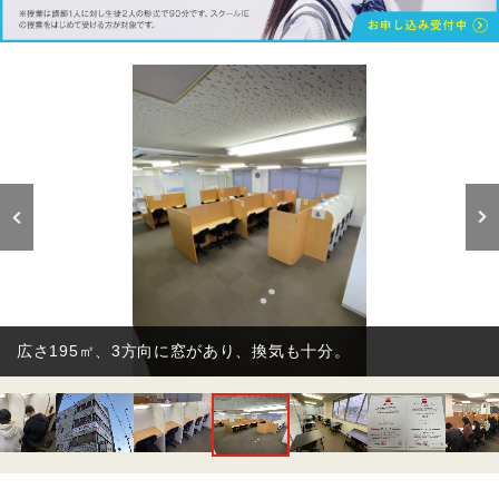
広さ195㎡、3方向に窓があり、換気も十分。