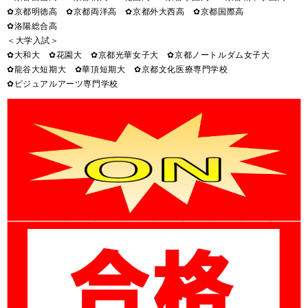
✿京都明徳高 ✿京都両洋高 ✿京都外大西高 ✿京都国際高
✿洛陽総合高
＜大学入試＞
✿大和大 ✿花園大 ✿京都光華女子大 ✿京都ノートルダム女子大
✿龍谷大短期大 ✿華頂短期大 ✿京都文化医療専門学校
✿ビジュアルアーツ専門学校