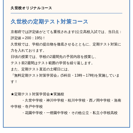
久世校オリジナルコース
久世校の定期テスト対策コース
京都府では評定値がとても重視されます(公立高校入試では、当日点：
評定値＝200：195)！
久世校では、学校の提出物を徹底させるとともに、定期テスト対策に
力を入れております。
日頃の授業では、学校の2週間先の予習内容を授業し、
テスト前2週間はテスト範囲の学習を繰り返します。
また、定期テスト直近の土曜日には、
『無料定期テスト対策学習会』(5科目・13時～17時)を実施していま
す！
★定期テスト対策学習会★実施校
・久世中学校・神川中学校・桂川中学校・西ノ岡中学校・洛南
中学校・寺戸中学校
・花園中学校・一燈園中学校・その他公立・私立小学校高校