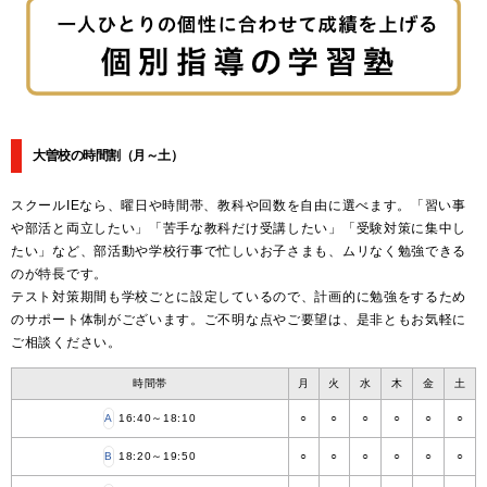
大曽校の時間割
（月～土）
スクールIEなら、曜日や時間帯、教科や回数を自由に選べます。「習い事
や部活と両立したい」「苦手な教科だけ受講したい」「受験対策に集中し
たい」など、部活動や学校行事で忙しいお子さまも、ムリなく勉強できる
のが特長です。
テスト対策期間も学校ごとに設定しているので、計画的に勉強をするため
のサポート体制がございます。ご不明な点やご要望は、是非ともお気軽に
ご相談ください。
時間帯
月
火
水
木
金
土
A
16:40～18:10
○
○
○
○
○
○
B
18:20～19:50
○
○
○
○
○
○