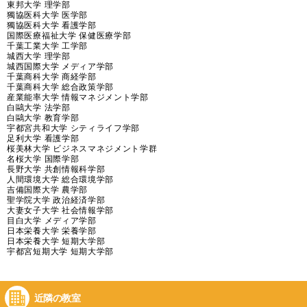
東邦大学 理学部
獨協医科大学 医学部
獨協医科大学 看護学部
国際医療福祉大学 保健医療学部
千葉工業大学 工学部
城西大学 理学部
城西国際大学 メディア学部
千葉商科大学 商経学部
千葉商科大学 総合政策学部
産業能率大学 情報マネジメント学部
白鷗大学 法学部
白鷗大学 教育学部
宇都宮共和大学 シティライフ学部
足利大学 看護学部
桜美林大学 ビジネスマネジメント学群
名桜大学 国際学部
長野大学 共創情報科学部
人間環境大学 総合環境学部
吉備国際大学 農学部
聖学院大学 政治経済学部
大妻女子大学 社会情報学部
目白大学 メディア学部
日本栄養大学 栄養学部
日本栄養大学 短期大学部
宇都宮短期大学 短期大学部
近隣の教室