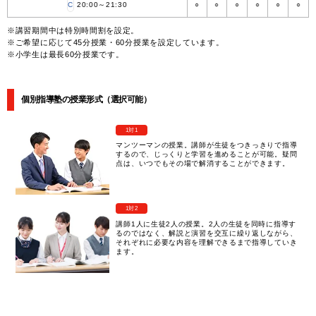
C
20:00～21:30
○
○
○
○
○
○
※講習期間中は特別時間割を設定。
※ご希望に応じて45分授業・60分授業を設定しています。
※小学生は最長60分授業です。
個別指導塾の授業形式（選択可能）
1対1
マンツーマンの授業。講師が生徒をつきっきりで指導
するので、じっくりと学習を進めることが可能。疑問
点は、いつでもその場で解消することができます。
1対2
講師1人に生徒2人の授業。2人の生徒を同時に指導す
るのではなく、解説と演習を交互に繰り返しながら、
それぞれに必要な内容を理解できるまで指導していき
ます。