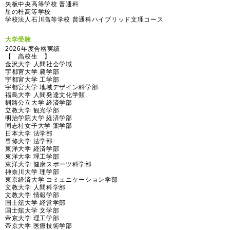
矢板中央高等学校 普通科
星の杜高等学校
学校法人石川高等学校 普通科ハイブリッド文理コース
大学受験
2026年度合格実績
【 高校生 】
金沢大学 人間社会学域
宇都宮大学 農学部
宇都宮大学 工学部
宇都宮大学 地域デザイン科学部
福島大学 人間発達文化学類
釧路公立大学 経済学部
立教大学 観光学部
明治学院大学 経済学部
同志社女子大学 薬学部
日本大学 法学部
専修大学 法学部
東洋大学 経済学部
東洋大学 理工学部
東洋大学 健康スポーツ科学部
神奈川大学 理学部
東京経済大学 コミュニケーション学部
文教大学 人間科学部
文教大学 情報学部
国士舘大学 経営学部
国士舘大学 文学部
帝京大学 理工学部
帝京大学 医療技術学部