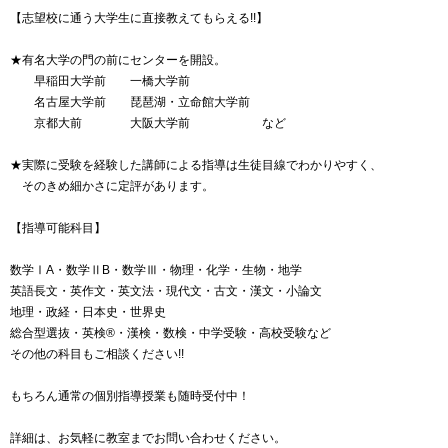
【志望校に通う大学生に直接教えてもらえる!!】
★有名大学の門の前にセンターを開設。
早稲田大学前 一橋大学前
名古屋大学前 琵琶湖・立命館大学前
京都大前 大阪大学前 など
★実際に受験を経験した講師による指導は生徒目線でわかりやすく、
そのきめ細かさに定評があります。
【指導可能科目】
数学ⅠA・数学ⅡB・数学Ⅲ・物理・化学・生物・地学
英語長文・英作文・英文法・現代文・古文・漢文・小論文
地理・政経・日本史・世界史
総合型選抜・英検®・漢検・数検・中学受験・高校受験など
その他の科目もご相談ください!!
もちろん通常の個別指導授業も随時受付中！
詳細は、お気軽に教室までお問い合わせください。