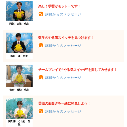
楽しく学習がモットーです！
講師からのメッセージ
阿部 太祐 先生
数学のやる気スイッチを見つけます！
講師からのメッセージ
塩田 蓮 先生
チームプレイで “やる気スイッチ”を探してみせます！
講師からのメッセージ
落合 輪勲 先生
英語の面白さを一緒に発見しよう！
講師からのメッセージ
阿久津 くれあ 先
生