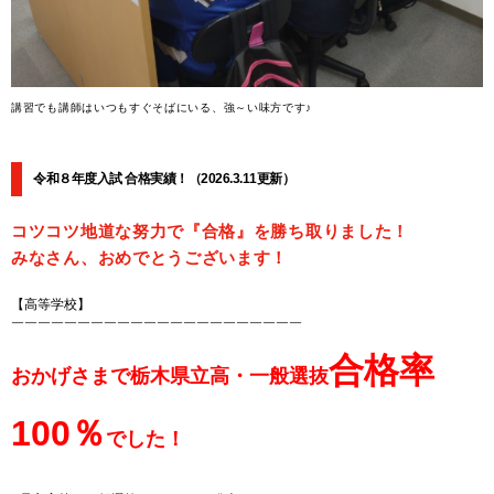
講習でも講師はいつもすぐそばにいる、強～い味方です♪
令和８年度入試 合格実績！（2026.3.11更新）
コツコツ地道な努力で『合格』を勝ち取りました！
みなさん、おめでとうございます！
【高等学校】
￣￣￣￣￣￣￣￣￣￣￣￣￣￣￣￣￣￣￣￣￣￣
合格率
おかげさまで栃木県立高・一般選抜
100％
でした！