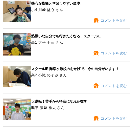
熱心な指導と学習しやすい環境
小4 川﨑 堅心 さん
コメントを読む
塾嫌いな自分でも行きたくなる、スクールIE
高1 大平 十三 さん
コメントを読む
スクールIE 御幸ヶ原校のおかげで、今の自分がいます！
高2 小滝 のぞみ さん
コメントを読む
大逆転！苦手から得意になれた数学
既卒 藤﨑 祥太 さん
コメントを読む