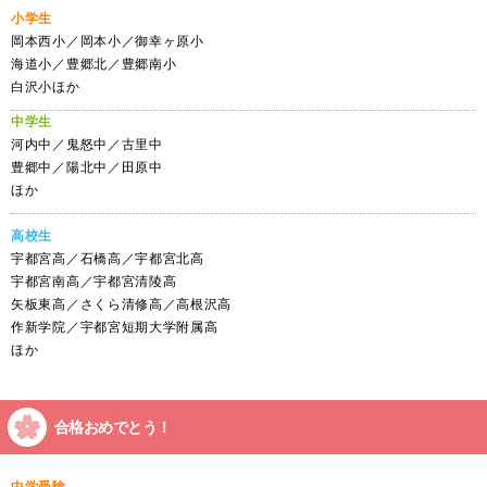
小学生
岡本西小／岡本小／御幸ヶ原小
海道小／豊郷北／豊郷南小
白沢小ほか
中学生
河内中／鬼怒中／古里中
豊郷中／陽北中／田原中
ほか
高校生
宇都宮高／石橋高／宇都宮北高
宇都宮南高／宇都宮清陵高
矢板東高／さくら清修高／高根沢高
作新学院／宇都宮短期大学附属高
ほか
合格おめでとう！