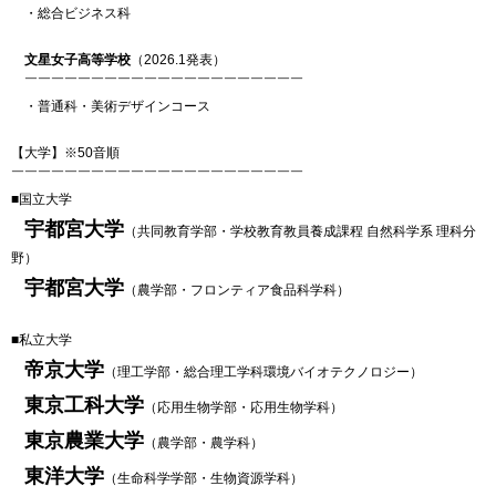
・総合ビジネス科
文星女子高等学校
（2026.1発表）
￣￣￣￣￣￣￣￣￣￣￣￣￣￣￣￣￣￣￣￣￣
・普通科・美術デザインコース
【大学】※50音順
￣￣￣￣￣￣￣￣￣￣￣￣￣￣￣￣￣￣￣￣￣￣
■国立大学
宇都宮大学
（共同教育学部・学校教育教員養成課程 自然科学系 理科分
野）
宇都宮大学
（農学部・フロンティア食品科学科）
■私立大学
帝京大学
（理工学部・総合理工学科環境バイオテクノロジー）
東京工科大学
（応用生物学部・応用生物学科）
東京農業大学
（農学部・農学科）
東洋大学
（生命科学学部・生物資源学科）