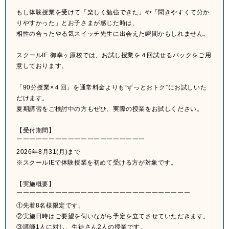
もし体験授業を受けて「楽しく勉強できた」や「聞きやすくて分か
りやすかった」とお子さまが感じた時は、
相性の合ったやる気スイッチ先生に出会えた瞬間かもしれません。
スクールIE 御幸ヶ原校では、お試し授業を４回試せるパックをご用
意しております。
「90分授業×４回」を通常料金よりも“ずっとおトク”にお試しいた
だけます。
夏期講習をご検討中の方もぜひ、実際の授業をお試しください。
【受付期間】
￣￣￣￣￣￣￣￣￣￣￣￣￣￣￣￣￣￣￣￣
2026年8月31(月)まで
※スクールIEで体験授業を初めて受ける方が対象です。
【実施概要】
￣￣￣￣￣￣￣￣￣￣￣￣￣￣￣￣￣￣￣￣￣￣￣￣￣￣￣
①先着8名様限定です。
②実施日時はご要望を伺いながら予定を立てさせていただきます。
③講師1人に対し、生徒さん2人の授業です。