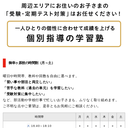
御幸ヶ原校の時間割
（月～土）
曜日や時間帯、教科や回数を自由に選べます。
「習い事や部活と両立したい」
「苦手な教科（過去の単元）を学習したい」
「受験対策に集中したい」
など、部活動や学校行事で忙しいお子さまも、ムリなく取り組めます。
ご不明な点やご要望は、是非ともお気軽にご相談ください。
時間帯
月
火
水
木
金
土
A
16:40～18:10
○
○
○
○
○
○