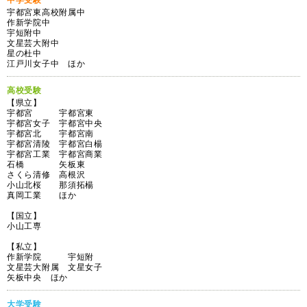
中学受験
宇都宮東高校附属中
作新学院中
宇短附中
文星芸大附中
星の杜中
江戸川女子中 ほか
高校受験
【県立】
宇都宮 宇都宮東
宇都宮女子 宇都宮中央
宇都宮北 宇都宮南
宇都宮清陵 宇都宮白楊
宇都宮工業 宇都宮商業
石橋 矢板東
さくら清修 高根沢
小山北桜 那須拓楊
真岡工業 ほか
【国立】
小山工専
【私立】
作新学院 宇短附
文星芸大附属 文星女子
矢板中央 ほか
大学受験