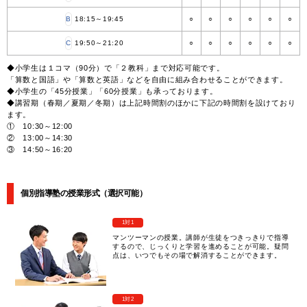
B
18:15～19:45
○
○
○
○
○
○
C
19:50～21:20
○
○
○
○
○
○
◆小学生は１コマ（90分）で「２教科」まで対応可能です。
「算数と国語」や「算数と英語」などを自由に組み合わせることができます。
◆小学生の「45分授業」「60分授業」も承っております。
◆講習期（春期／夏期／冬期）は上記時間割のほかに下記の時間割を設けており
ます。
① 10:30～12:00
② 13:00～14:30
③ 14:50～16:20
個別指導塾の授業形式（選択可能）
1対1
マンツーマンの授業。講師が生徒をつきっきりで指導
するので、じっくりと学習を進めることが可能。疑問
点は、いつでもその場で解消することができます。
1対2