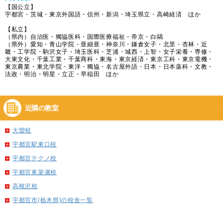
【国公立】
宇都宮・茨城・東京外国語・信州・新潟・埼玉県立・高崎経済 ほか
【私立】
（県内）自治医・獨協医科・国際医療福祉・帝京・白鷗
（県外）愛知・青山学院・亜細亜・神奈川・鎌倉女子・北里・杏林・近
畿・工学院・駒沢女子・埼玉医科・芝浦・城西・上智・女子栄養・専修・
大東文化・千葉工業・千葉商科・東海・東京経済・東京工科・東京電機・
東京農業・東北学院・東洋・獨協・名古屋外語・日本・日本薬科・文教・
法政・明治・明星・立正・早稲田 ほか
近隣の教室
大曽校
宇都宮駅東口校
宇都宮テクノ校
宇都宮東簗瀬校
高根沢校
宇都宮市(栃木県)の校舎一覧