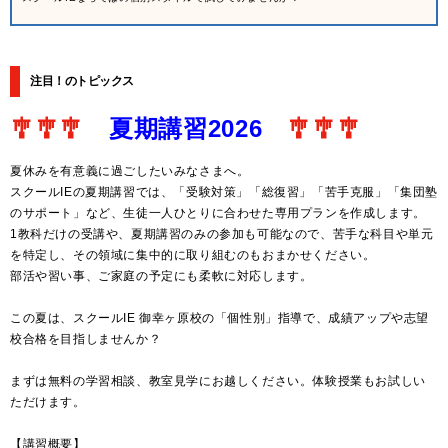
注目！のトピックス
🎐🎐🎐
夏期講習2026
🎐🎐🎐
夏休みを有意義に過ごしたいみなさまへ。
スクールIEの夏期講習では、「受験対策」「総復習」「苦手克服」「集団塾
のサポート」など、生徒一人ひとりに合わせた専用プランを作成します。
1教科だけの受講や、夏期講習のみの参加も可能なので、苦手な科目や単元
を特定し、その領域に集中的に取り組むのもおまかせください。
部活や習い事、ご家庭の予定にも柔軟に対応します。
この夏は、スクールIE 御幸ヶ原校の「個性別」指導で、成績アップや志望
校合格を目指しませんか？
まずは無料の学習相談、教室見学にお越しください。体験授業もお試しい
ただけます。
【講習概要】