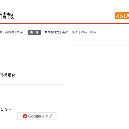
室情報
生
高校生
既卒
数学(算数)
英語
国語
理科
社会
※日祝定休
目１９－