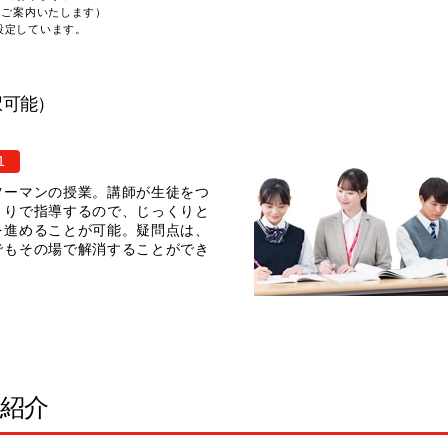
てご案内いたします）
設定しています。
択可能）
1
ツーマンの授業。講師が生徒をつ
きりで指導するので、じっくりと
を進めることが可能。疑問点は、
でもその場で解消することができ
。
室紹介