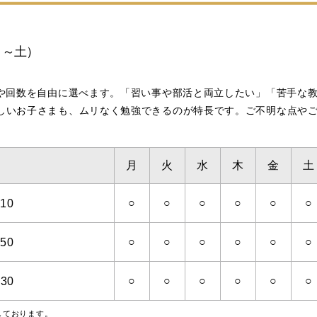
月～土）
科や回数を自由に選べます。「習い事や部活と両立したい」「苦手な
しいお子さまも、ムリなく勉強できるのが特長です。ご不明な点や
月
火
水
木
金
土
○
○
○
○
○
○
10
○
○
○
○
○
○
50
○
○
○
○
○
○
:30
実施しております。