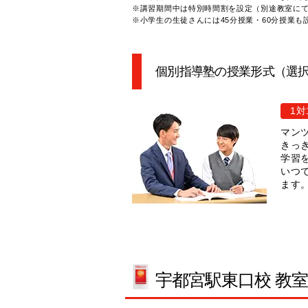
※講習期間中は特別時間割を設定（別途教室に
※小学生の生徒さんには45分授業・60分授業も
個別指導塾の授業形式（選
1対
マン
きっ
学習
いつ
ます
宇都宮駅東口校 教