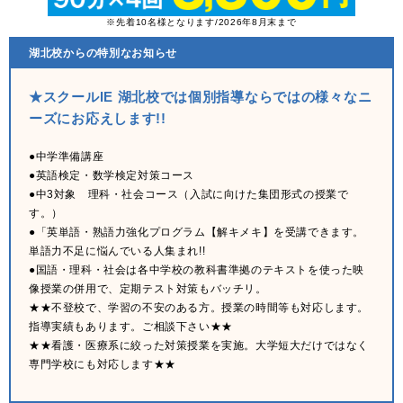
※先着10名様となります/2026年8月末まで
湖北校からの特別なお知らせ
★スクールIE 湖北校では個別指導ならではの様々なニ
ーズにお応えします!!
●中学準備講座
●英語検定・数学検定対策コース
●中3対象 理科・社会コース（入試に向けた集団形式の授業で
す。）
●「英単語・熟語力強化プログラム【解キメキ】を受講できます。
単語力不足に悩んでいる人集まれ!!
●国語・理科・社会は各中学校の教科書準拠のテキストを使った映
像授業の併用で、定期テスト対策もバッチリ。
★★不登校で、学習の不安のある方。授業の時間等も対応します。
指導実績もあります。ご相談下さい★★
★★看護・医療系に絞った対策授業を実施。大学短大だけではなく
専門学校にも対応します★★