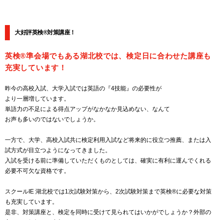
大好評英検®対策講座！
英検®準会場でもある湖北校では、検定日に合わせた講座も
充実しています！
昨今の高校入試、大学入試では英語の『4技能』の必要性が
より一層増しています。
単語力の不足による得点アップがなかなか見込めない、なんて
お声も多いのではないでしょうか。
一方で、大学、高校入試共に検定利用入試など将来的に役立つ推薦、または入
試方式が目立つようになってきました。
入試を受ける前に準備していただくものとしては、確実に有利に運んでくれる
必要不可欠な資格です。
スクールIE 湖北校では1次試験対策から、2次試験対策まで英検®に必要な対策
も充実しています。
是非、対策講座と、検定を同時に受けて見られてはいかがでしょうか？外部の