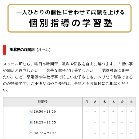
湖北校の時間割
（月～土）
スクールIEなら、曜日や時間帯、教科や回数を自由に選べます。「習い事
や部活と両立したい」「苦手な教科だけ受講したい」「受験対策に集中し
たい」など、部活動や学校行事で忙しいお子さまも、ムリなく勉強できる
のが特長です。ご不明な点やご要望は、是非ともお気軽にご相談くださ
い。
時間帯
月
火
水
木
金
土
A
16:50～18:20
○
○
○
○
○
○
B
18:25～19:55
○
○
○
○
○
○
C
20:00～21:30
○
○
○
○
○
○