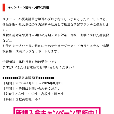
キャンペーン情報・お得な情報
スクールIEの夏期講習は学習のプロが行うしっかりとしたヒアリングと、
個性診断や単元単位の学力診断を活用して最適な学習プランをご提案しま
す。
受験直前対策や夏休み明けの定期テスト対策、進級・進学に向けた総復習
など…
お子さま一人ひとりの目的に合わせたオーダーメイドカリキュラムで志望
校合格・成績アップをサポートします。
学習相談・体験授業も随時受付中です！
まずはHPまたはお電話でお問い合わせください！
■■■■■■■■夏期講習 概要■■■■■■■■
【期間】2026年7月18日～2026年8月31日
【時間】※詳細はお問い合わせください
【対象】小学生・中学生・高校生・既卒生
【科目】国数英理社 等々