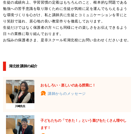
生徒の成績向上、学習習慣の定着はもちろんのこと、根本的な問題である
勉強への苦手意識を取り除くために生徒が気軽に足を運んでもらえるよう
な環境づくりを心がけ、私と講師共に生徒とコミュニケーションを常にと
り笑顔で溢れ、居心地の良い教室作りを徹底しております。
生徒だけではなく保護者の方々にも同様にその楽しさをお伝えできるよう
日々の業務に取り組んでおります。
お悩みの保護者さま、是非スクールIE湖北校にお問い合わせくださいませ。
湖北校 講師の紹介
おもしろい・楽しいのある授業に！
講師からのメッセージ
川崎先生
子どもたちの「できた！」という喜びをたくさん増やし
ます！