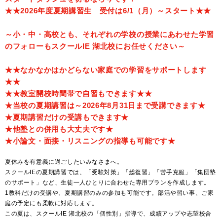
★★2026年度夏期講習生 受付は6/1（月）～スタート★★
～小・中・高校とも、それぞれの学校の授業にあわせた学習
のフォローもスクールIE 湖北校にお任せください～
★★なかなかはかどらない家庭での学習をサポートします
★★
★★教室開校時間帯で自習もできます★★
★当校の夏期講習は～2026年8月31日まで受講できます★
★夏期講習だけの受講もできます★
★他塾との併用も大丈夫です★
★小論文・面接・リスニングの指導も可能です★
夏休みを有意義に過ごしたいみなさまへ。
スクールIEの夏期講習では、「受験対策」「総復習」「苦手克服」「集団塾
のサポート」など、生徒一人ひとりに合わせた専用プランを作成します。
1教科だけの受講や、夏期講習のみの参加も可能です。部活や習い事、ご家
庭の予定にも柔軟に対応します。
この夏は、スクールIE 湖北校の「個性別」指導で、成績アップや志望校合