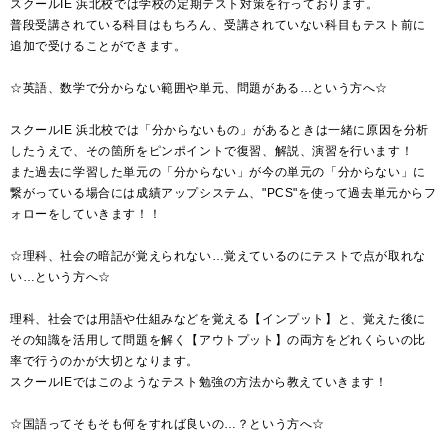
スクールIE 浜北校では学校の定期テスト対策を行っております。
普段受講されている科目はもちろん、受講されていない科目もテスト前に
追加で受けることができます。
☆英語、数学で分からない範囲や単元、問題がある…という方へ☆
スクールIE 浜北校では「分からないもの」があるときは一緒に原因を分析
したうえで、その箇所をピンポイントで復習、解説、演習を行います！
また過去に学習した単元の「分からない」が今の単元の「分からない」に
繋がっている場合には成績アップシステム、"PCS"を使って過去単元からフ
ォローをしていきます！！
☆理科、社会の暗記が覚えられない…覚えているのにテストで点が取れな
い…という方へ☆
理科、社会では用語や仕組みなどを覚える【インプット】と、覚えた後に
その知識を活用して問題を解く【アウトプット】の両方をどれくらいの比
率で行うのかが大切となります。
スクールIEではこのようなテスト勉強の方法から教えていきます！
☆国語ってそもそも何をすれば良いの…？という方へ☆