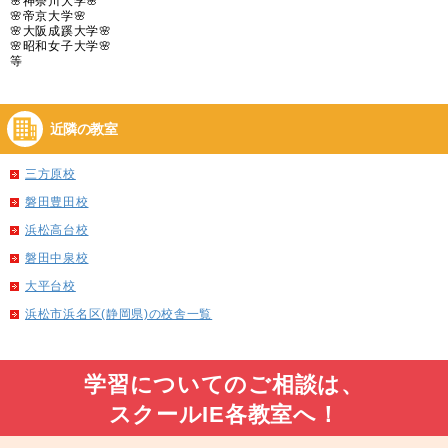
🌸神奈川大学🌸
🌸帝京大学🌸
🌸大阪成蹊大学🌸
🌸昭和女子大学🌸
等
近隣の教室
三方原校
磐田豊田校
浜松高台校
磐田中泉校
大平台校
浜松市浜名区(静岡県)の校舎一覧
学習についてのご相談は、
スクールIE各教室へ！