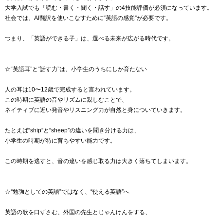
大学入試でも「読む・書く・聞く・話す」の4技能評価が必須になっています。
社会では、AI翻訳を使いこなすために“英語の感覚”が必要です。
つまり、「英語ができる子」は、選べる未来が広がる時代です。
☆“英語耳”と“話す力”は、小学生のうちにしか育たない
人の耳は10〜12歳で完成すると言われています。
この時期に英語の音やリズムに親しむことで、
ネイティブに近い発音やリスニング力が自然と身についていきます。
たとえば“ship”と“sheep”の違いを聞き分ける力は、
小学生の時期が特に育ちやすい能力です。
この時期を逃すと、音の違いを感じ取る力は大きく落ちてしまいます。
☆“勉強としての英語”ではなく、“使える英語”へ
英語の歌を口ずさむ、外国の先生とじゃんけんをする、