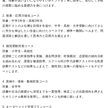
服。理解があいまいになりやすいポイントを丁寧に指導し、安心して学校
の授業に臨める基礎力を身につけます。
2. 発展・応用力強化コース
対象：中学1年生～高校3年生
定期テストの上位層を目指す生徒や、中学・高校・大学受験に向けてさら
に学力を伸ばしたい生徒に向けたコースです。標準〜難関レベルまで、問
題演習と解説を通して思考力と応用力を鍛えます。
3. 個別受験対策コース
対象：小学生～高校生
志望校ごとの対策指導を実施。過去問演習、対策模試、志望校の傾向分析
を組み合わせ、課題を徹底指導。スクールIEの学力診断テストややる気度
診断テストなどの結果もふまえて、個性別に合格への最短ルートをナビゲ
ートします。
4. 英検®・漢検・数検対策コース
対象：全学年
語彙や文法の基礎から演習までを一貫指導。検定ごとの出題傾向を押さえ
たオリジナル教材を使用し、合格ラインを的確に狙います。
5. オーダーメイド学習プランコース