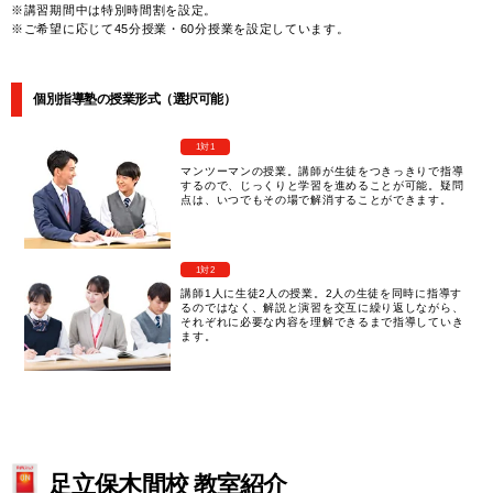
※講習期間中は特別時間割を設定。
※ご希望に応じて45分授業・60分授業を設定しています。
個別指導塾の授業形式（選択可能）
1対1
マンツーマンの授業。講師が生徒をつきっきりで指導
するので、じっくりと学習を進めることが可能。疑問
点は、いつでもその場で解消することができます。
1対2
講師1人に生徒2人の授業。2人の生徒を同時に指導す
るのではなく、解説と演習を交互に繰り返しながら、
それぞれに必要な内容を理解できるまで指導していき
ます。
足立保木間校 教室紹介