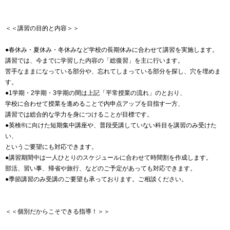
＜＜講習の目的と内容＞＞
●春休み・夏休み・冬休みなど学校の長期休みに合わせて講習を実施します。
講習では、今までに学習した内容の「総復習」を主に行います。
苦手なままになっている部分や、忘れてしまっている部分を探し、穴を埋めま
す。
●1学期・2学期・3学期の間は上記「平常授業の流れ」のとおり、
学校に合わせて授業を進めることで内申点アップを目指す一方、
講習では総合的な学力を身につけることが目標です。
●英検®に向けた短期集中講座や、普段受講していない科目を講習のみ受けた
い、
というご要望にも対応できます。
●講習期間中は一人ひとりのスケジュールに合わせて時間割を作成します。
部活、習い事、帰省や旅行、などのご予定があっても対応できます。
●季節講習のみ受講のご要望も承っております。ご相談ください。
＜＜個別だからこそできる指導！＞＞