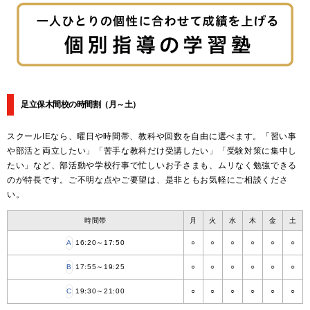
足立保木間校の時間割
（月～土）
スクールIEなら、曜日や時間帯、教科や回数を自由に選べます。「習い事
や部活と両立したい」「苦手な教科だけ受講したい」「受験対策に集中し
たい」など、部活動や学校行事で忙しいお子さまも、ムリなく勉強できる
のが特長です。ご不明な点やご要望は、是非ともお気軽にご相談くださ
い。
時間帯
月
火
水
木
金
土
A
16:20～17:50
○
○
○
○
○
○
B
17:55～19:25
○
○
○
○
○
○
C
19:30～21:00
○
○
○
○
○
○