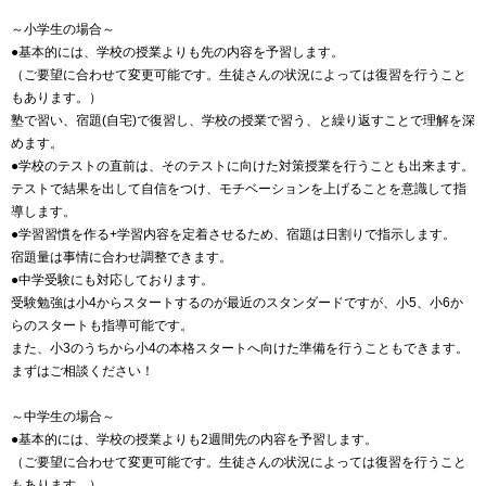
～小学生の場合～
●基本的には、学校の授業よりも先の内容を予習します。
（ご要望に合わせて変更可能です。生徒さんの状況によっては復習を行うこと
もあります。）
塾で習い、宿題(自宅)で復習し、学校の授業で習う、と繰り返すことで理解を深
めます。
●学校のテストの直前は、そのテストに向けた対策授業を行うことも出来ます。
テストで結果を出して自信をつけ、モチベーションを上げることを意識して指
導します。
●学習習慣を作る+学習内容を定着させるため、宿題は日割りで指示します。
宿題量は事情に合わせ調整できます。
●中学受験にも対応しております。
受験勉強は小4からスタートするのが最近のスタンダードですが、小5、小6か
らのスタートも指導可能です。
また、小3のうちから小4の本格スタートへ向けた準備を行うこともできます。
まずはご相談ください！
～中学生の場合～
●基本的には、学校の授業よりも2週間先の内容を予習します。
（ご要望に合わせて変更可能です。生徒さんの状況によっては復習を行うこと
もあります。）