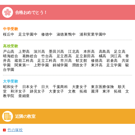
合格おめでとう！
中学受験
桜丘中 足立学園中 修徳中 淑徳巣鴨中 浦和実業学園中
高校受験
戸山高 上野高 深川高 墨田川高 江北高 本所高 高島高 足立高
晴海総合 葛飾総合 竹台高 足立西高 足立新田高 橘高 渕江高 青
井高 蔵前工科高 足立工科高 市川高 郁文館 修徳高 岩倉高 共栄
学園 関東第一 上野学園 錦城学園 潤徳女子 東洋高 足立学園 駿
台学園
大学受験
昭和女子 日本女子 日大 千葉商科 大妻女子 東京医療保険 順天
堂 和洋女子 跡見女子 大妻女子 文教 拓殖 麗澤 東洋 拓殖 文
教学院 亜細亜
近隣の教室
竹の塚校