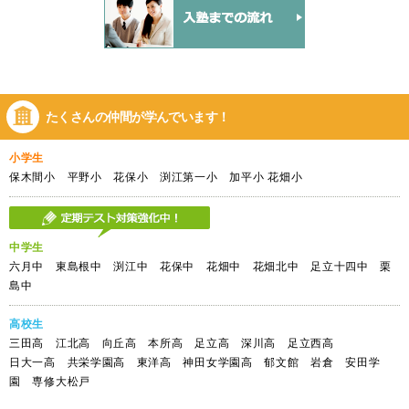
たくさんの仲間が
学んでいます！
小学生
保木間小 平野小 花保小 渕江第一小 加平小 花畑小
中学生
六月中 東島根中 渕江中 花保中 花畑中 花畑北中 足立十四中 栗
島中
高校生
三田高 江北高 向丘高 本所高 足立高 深川高 足立西高
日大一高 共栄学園高 東洋高 神田女学園高 郁文館 岩倉 安田学
園 専修大松戸