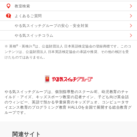
教室検索
よくあるご質問
やる気スイッチグループの安心・安全対策
やる気スイッチコラム
®
®
※ 英検
・英検Jr.
は、公益財団法人 日本英語検定協会の登録商標です。このコ
ンテンツは、公益財団法人 日本英語検定協会の承認や推奨、その他の検討を受
けたものではありません。
やる気スイッチグループは、個別指導塾のスクールIE、幼児教育のチャ
イルド・アイズ、キッズスポーツ教室の忍者ナイン、子ども向け英会話
のウィンビー、英語で預かる学童保育のキッズデュオ、コンピュータサ
イエンス教育のプログラミング教育 HALLOを全国で展開する総合教育グ
ループです。
関連サイト