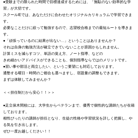
●受験までの限られた時間で目標達成するためには、「無駄のない効率的な学
習」が大切です。
スクールIEでは、あなただけに合わせたオリジナルカリキュラムで学習できま
す。
必要なことだけに絞って勉強するので、志望校合格までの最短ルートを導きま
す。
●「頑張っているのに結果が出ない…」ということはありませんか？
それは自身の勉強方法が確立できていないことが原因かもしれません。
計算ミスを減らすコツ、単語の覚え方、ノート指導、などの
きめ細かいアドバイスができることも、個別指導ならではのメリットです。
●習い事や部活と両立したい、というご要望にも対応しております。
通塾する曜日・時間のご都合も選べますし、宿題量の調整もできます。
まずは体験してみませんか？
＜＜担任制だから安心！！＞＞
●足立保木間校には、大学生からベテランまで、優秀で個性的な講師たちが在籍
しております。
相性ぴったりの講師が担任となり、生徒の性格や学習状況を詳しく把握し、や
る気を引き出します。
ぜひ一度お越しください！！