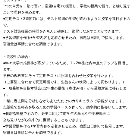
1つの単元を、塾で習い、宿題(自宅)で復習し、学校の授業で習う、と繰り返す
ことで理解を深めます。
●定期テスト2週間前には、テスト範囲の学習が終わるように授業を進行するの
で、
テスト対策授業の時間をきちんと確保し、復習しなおすことができます。
●学習習慣を作る+学習内容を定着させるため、宿題は日割りで指示します。
宿題量は事情に合わせ調整できます。
～高校生の場合～
●年々大学の推薦枠が広がっているため、1～2年生は内申点のアップを目指し
ます。
学校の教科書にそって定期テストに照準を合わせた授業を行います。
（ご要望に合わせて変更可能です。生徒さんの状況によって変わります。）
●一般受験を目指す場合は2年生の最後（春休み頃）から受験対策に移行しま
す。
一緒に過去問を分析しながらあなただけのカリキュラムで学習ができます。
志望校で合格点を取るための学習ペースを作って、効率的に指導いたします。
●個別指導塾ですので、必要に応じて前学年の単元や中学校範囲に
立ち返りながら集中的に復習することもできます。
●学習習慣を作る+学習内容を定着させるため、宿題は日割りで指示します。
宿題量は事情に合わせ調整できます。