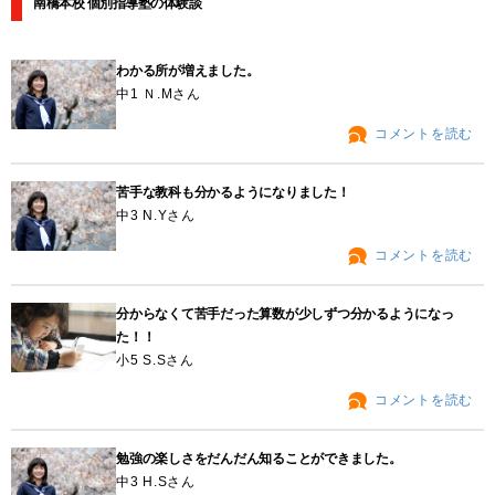
南橋本校 個別指導塾の体験談
わかる所が増えました。
中1 Ｎ.Mさん
コメントを読む
苦手な教科も分かるようになりました！
中3 N.Yさん
コメントを読む
分からなくて苦手だった算数が少しずつ分かるようになっ
た！！
小5 S.Sさん
コメントを読む
勉強の楽しさをだんだん知ることができました。
中3 H.Sさん