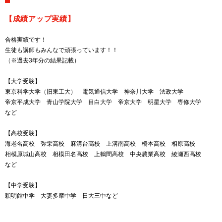
【成績アップ実績】
合格実績です！
生徒も講師もみんなで頑張っています！！
（※過去3年分の結果記載）
【大学受験】
東京科学大学（旧東工大） 電気通信大学 神奈川大学 法政大学
帝京平成大学 青山学院大学 目白大学 帝京大学 明星大学 専修大学
など
【高校受験】
海老名高校 弥栄高校 麻溝台高校 上溝南高校 橋本高校 相原高校
相模原城山高校 相模田名高校 上鶴間高校 中央農業高校 綾瀬西高校
など
【中学受験】
穎明館中学 大妻多摩中学 日大三中など