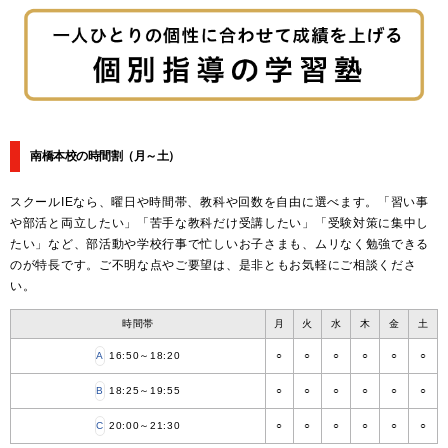
南橋本校の時間割
（月～土）
スクールIEなら、曜日や時間帯、教科や回数を自由に選べます。「習い事
や部活と両立したい」「苦手な教科だけ受講したい」「受験対策に集中し
たい」など、部活動や学校行事で忙しいお子さまも、ムリなく勉強できる
のが特長です。ご不明な点やご要望は、是非ともお気軽にご相談くださ
い。
時間帯
月
火
水
木
金
土
A
16:50～18:20
○
○
○
○
○
○
B
18:25～19:55
○
○
○
○
○
○
C
20:00～21:30
○
○
○
○
○
○