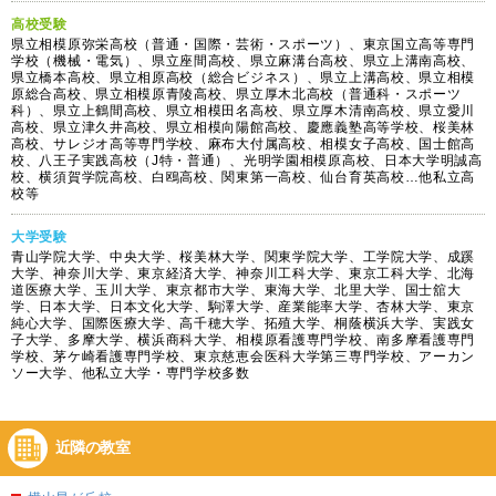
高校受験
県立相模原弥栄高校（普通・国際・芸術・スポーツ）、東京国立高等専門
学校（機械・電気）、県立座間高校、県立麻溝台高校、県立上溝南高校、
県立橋本高校、県立相原高校（総合ビジネス）、県立上溝高校、県立相模
原総合高校、県立相模原青陵高校、県立厚木北高校（普通科・スポーツ
科）、県立上鶴間高校、県立相模田名高校、県立厚木清南高校、県立愛川
高校、県立津久井高校、県立相模向陽館高校、慶應義塾高等学校、桜美林
高校、サレジオ高等専門学校、麻布大付属高校、相模女子高校、国士館高
校、八王子実践高校（J特・普通）、光明学園相模原高校、日本大学明誠高
校、横須賀学院高校、白鴎高校、関東第一高校、仙台育英高校…他私立高
校等
大学受験
青山学院大学、中央大学、桜美林大学、関東学院大学、工学院大学、成蹊
大学、神奈川大学、東京経済大学、神奈川工科大学、東京工科大学、北海
道医療大学、玉川大学、東京都市大学、東海大学、北里大学、国士舘大
学、日本大学、日本文化大学、駒澤大学、産業能率大学、杏林大学、東京
純心大学、国際医療大学、高千穂大学、拓殖大学、桐蔭横浜大学、実践女
子大学、多摩大学、横浜商科大学、相模原看護専門学校、南多摩看護専門
学校、茅ケ崎看護専門学校、東京慈恵会医科大学第三専門学校、アーカン
ソー大学、他私立大学・専門学校多数
近隣の教室