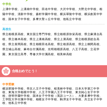
中学生
上溝中学校、上溝南中学校、田名中学校、大沢中学校、大野北中学校、相
陽中学校、清新中学校、森村学園中学校、横浜翠陵中学校、横浜創英中学
校、国本女子中学校、多摩大聖ヶ丘中学校、他私立中学校
高校生
県立相模原高校、東京国立専門学校、県立相模原弥栄高校、県立麻溝台高
校、県立橋本高校、県立上溝南高校、県立上溝高校、県立相模原総合高
校、県立座間高校、県立相模田名高校、県立相原高校、県立上鶴間高校、
県立城山高校、麻布台付属高校、光明相模原高校、八王子高校、立花学
園、東京国立高専、専修大学付属高校、桜美林高校
合格おめでとう！
中学受験
横浜翠陵中学校、帝京八王子中学校、桜美林中学校、日本大学第三中学
校、東海大学相模中学校、八王子学園八王子中学校、東京純心女子中学
校、啓明学園中学校、国本女子中学校（英語コース）、大妻多摩中学校、
工学院大学付属中学校、相模女子中学校、駒澤女子中学校、共立女子中学
校、他私立中学校