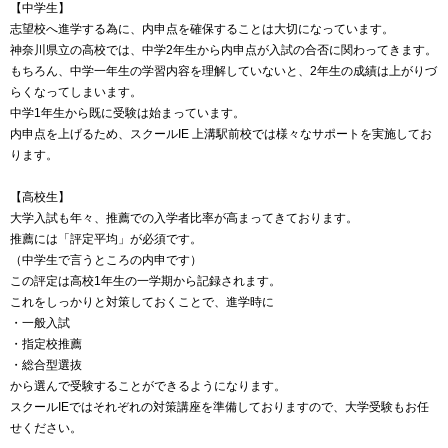
【中学生】
志望校へ進学する為に、内申点を確保することは大切になっています。
神奈川県立の高校では、中学2年生から内申点が入試の合否に関わってきます。
もちろん、中学一年生の学習内容を理解していないと、2年生の成績は上がりづ
らくなってしまいます。
中学1年生から既に受験は始まっています。
内申点を上げるため、スクールIE 上溝駅前校では様々なサポートを実施してお
ります。
【高校生】
大学入試も年々、推薦での入学者比率が高まってきております。
推薦には「評定平均」が必須です。
（中学生で言うところの内申です）
この評定は高校1年生の一学期から記録されます。
これをしっかりと対策しておくことで、進学時に
・一般入試
・指定校推薦
・総合型選抜
から選んで受験することができるようになります。
スクールIEではそれぞれの対策講座を準備しておりますので、大学受験もお任
せください。