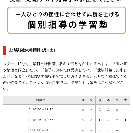
上溝駅前校の時間割
（月～土）
スクールIEなら、曜日や時間帯、教科や回数を自由に選べます。「習い事
や部活と両立したい」「苦手な教科だけ受講したい」「受験対策に集中し
たい」など、部活動や学校行事で忙しいお子さまも、ムリなく勉強できる
のが特長です。ご不明な点やご要望は、是非ともお気軽にご相談くださ
い。
時間帯
月
火
水
木
金
土
A
16:50～18:20
△
○
△
△
△
○
B
18:25～19:55
△
△
○
△
△
○
C
20:00～21:30
○
○
○
○
○
○