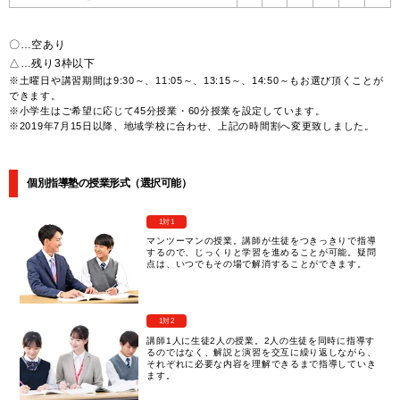
〇…空あり
△…残り3枠以下
※土曜日や講習期間は9:30～、11:05～、13:15～、14:50～もお選び頂くことが
できます。
※小学生はご希望に応じて45分授業・60分授業を設定しています。
※2019年7月15日以降、地域学校に合わせ、上記の時間割へ変更致しました。
個別指導塾の授業形式（選択可能）
1対1
マンツーマンの授業。講師が生徒をつきっきりで指導
するので、じっくりと学習を進めることが可能。疑問
点は、いつでもその場で解消することができます。
1対2
講師1人に生徒2人の授業。2人の生徒を同時に指導す
るのではなく、解説と演習を交互に繰り返しながら、
それぞれに必要な内容を理解できるまで指導していき
ます。