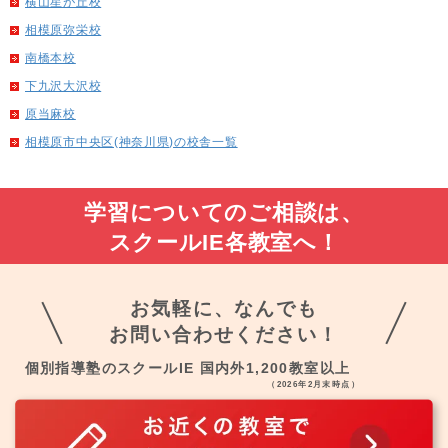
横山星が丘校
相模原弥栄校
南橋本校
下九沢大沢校
原当麻校
相模原市中央区(神奈川県)の校舎一覧
学習についてのご相談は、
スクールIE各教室へ！
お気軽に、なんでも
お問い合わせください！
個別指導塾のスクールIE 国内外1,200教室以上
（2026年2月末時点）