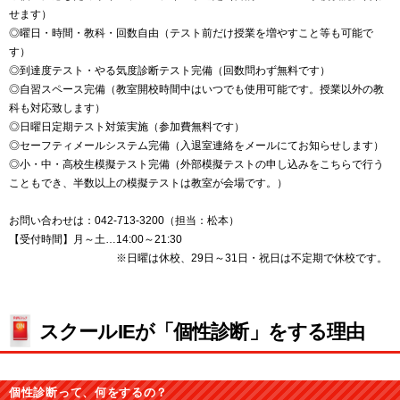
せます）
◎曜日・時間・教科・回数自由（テスト前だけ授業を増やすこと等も可能で
す）
◎到達度テスト・やる気度診断テスト完備（回数問わず無料です）
◎自習スペース完備（教室開校時間中はいつでも使用可能です。授業以外の教
科も対応致します）
◎日曜日定期テスト対策実施（参加費無料です）
◎セーフティメールシステム完備（入退室連絡をメールにてお知らせします）
◎小・中・高校生模擬テスト完備（外部模擬テストの申し込みをこちらで行う
こともでき、半数以上の模擬テストは教室が会場です。）
お問い合わせは：042-713-3200（担当：松本）
【受付時間】月～土…14:00～21:30
※日曜は休校、29日～31日・祝日は不定期で休校です。
スクールIEが「個性診断」をする理由
個性診断って、何をするの？