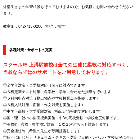
外部生さまの学習相談も行っておりますので、お気軽にお問い合わせください
ませ。
教室tel：042-713-3200（担当：松本）
各種対策・サポートの充実！
スクールIE 上溝駅前校は全ての生徒に柔軟に対応すべく、
当校ならではのサポートをご用意しております。
◎全学年対応・全学校対応（個々に対応できます）
◎５科定期テスト対策（各学校・学年に合わせた指導を行います）
◎５科内申点対策（提出物点や学校授業点も指導します）
◎５科入試対策（面接・作文対策も実施します）
◎中学・高校・大学受験対策（幅広い情報網で対応します）
◎国・理・社の小集団授業実施（中3の高校受験・学校進度対策です）
◎英検®・漢検・数学検定対策（１次２次どちらも対策します）
◎完全担任制（希望の先生が毎回担当します）
◎個々に応じたカリキュラム・テキスト選定（目的・レベル・学校状況に合わ