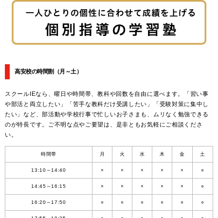
高安校の時間割
（月～土）
スクールIEなら、曜日や時間帯、教科や回数を自由に選べます。「習い事
や部活と両立したい」「苦手な教科だけ受講したい」「受験対策に集中し
たい」など、部活動や学校行事で忙しいお子さまも、ムリなく勉強できる
のが特長です。ご不明な点やご要望は、是非ともお気軽にご相談くださ
い。
時間帯
月
火
水
木
金
土
13:10～14:40
×
×
×
×
×
○
14:45～16:15
×
×
×
×
×
○
16:20～17:50
○
○
○
○
○
○