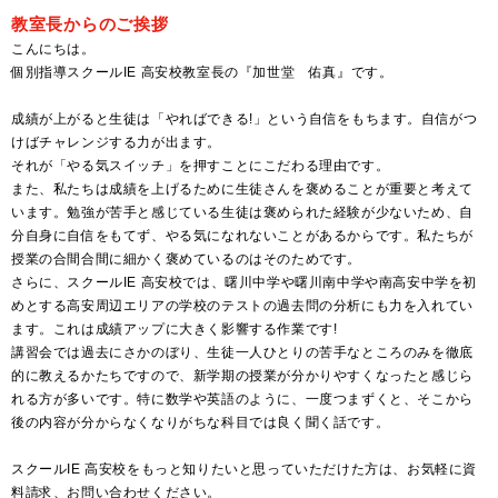
教室長からのご挨拶
こんにちは。
個別指導スクールIE 高安校教室長の『加世堂 佑真』です。
成績が上がると生徒は「やればできる!」という自信をもちます。自信がつ
けばチャレンジする力が出ます。
それが「やる気スイッチ」を押すことにこだわる理由です。
また、私たちは成績を上げるために生徒さんを褒めることが重要と考えて
います。勉強が苦手と感じている生徒は褒められた経験が少ないため、自
分自身に自信をもてず、やる気になれないことがあるからです。私たちが
授業の合間合間に細かく褒めているのはそのためです。
さらに、スクールIE 高安校では、曙川中学や曙川南中学や南高安中学を初
めとする高安周辺エリアの学校のテストの過去問の分析にも力を入れてい
ます。これは成績アップに大きく影響する作業です!
講習会では過去にさかのぼり、生徒一人ひとりの苦手なところのみを徹底
的に教えるかたちですので、新学期の授業が分かりやすくなったと感じら
れる方が多いです。特に数学や英語のように、一度つまずくと、そこから
後の内容が分からなくなりがちな科目では良く聞く話です。
スクールIE 高安校をもっと知りたいと思っていただけた方は、お気軽に資
料請求、お問い合わせください。