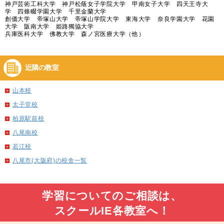
神戸芸術工科大学 神戸松蔭女子学院大学 甲南女子大学 四天王寺大
学 四條畷学園大学 千里金蘭大学
創価大学 帝塚山大学 帝塚山学院大学 東海大学 奈良学園大学 花園
大学 阪南大学 姫路獨協大学
兵庫医科大学 佛教大学 森ノ宮医療大学（他）
近隣の教室
山本校
太子堂校
柏原駅前校
八尾南校
若江校
八尾市(大阪府)の校舎一覧
学習についてのご相談は、
スクールIE各教室へ！