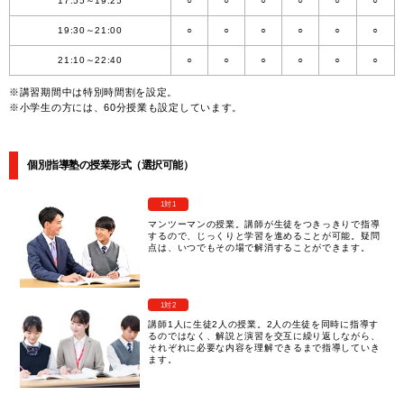
17:55～19:25
○
○
○
○
○
○
19:30～21:00
○
○
○
○
○
○
21:10～22:40
○
○
○
○
○
○
※講習期間中は特別時間割を設定。
※小学生の方には、60分授業も設定しています。
個別指導塾の授業形式（選択可能）
1対1
マンツーマンの授業。講師が生徒をつきっきりで指導
するので、じっくりと学習を進めることが可能。疑問
点は、いつでもその場で解消することができます。
1対2
講師1人に生徒2人の授業。2人の生徒を同時に指導す
るのではなく、解説と演習を交互に繰り返しながら、
それぞれに必要な内容を理解できるまで指導していき
ます。