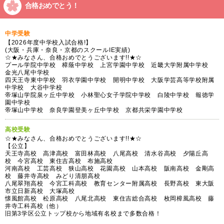
合格おめでとう！
中学受験
【2026年度中学校入試合格!】
(大阪・兵庫・奈良・京都のスクールIE実績)
☆★みなさん、合格おめでとうございます!!★☆
プール学院中学校 樟蔭中学校 上宮学園中学校 近畿大学附属中学校
金光八尾中学校
四天王寺東中学校 羽衣学園中学校 開明中学校 大阪学芸高等学校附属
中学校 大谷中学校
帝塚山学院泉ヶ丘中学校 小林聖心女子学院中学校 白陵中学校 報徳学
園中学校
帝塚山中学校 奈良学園登美ヶ丘中学校 京都共栄学園中学校
高校受験
☆★みなさん、合格おめでとうございます!!★☆
【公立】
天王寺高校 高津高校 富田林高校 八尾高校 清水谷高校 夕陽丘高
校 今宮高校 東住吉高校 布施高校
河南高校 工芸高校 狭山高校 花園高校 山本高校 阪南高校 金剛高
校 藤井寺高校 みどり清朋高校
八尾翠翔高校 今宮工科高校 教育センター附属高校 長野高校 東大阪
市立日新高校 大塚高校
懐風館高校 松原高校 八尾北高校 東住吉総合高校 枚岡樟風高校 藤
井寺工科高校（他）
旧第3学区公立トップ校から地域有名校まで多数合格！