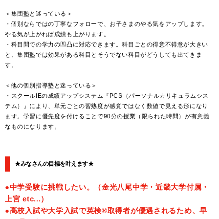
＜集団塾と迷っている＞
・個別ならではの丁寧なフォローで、お子さまのやる気をアップします。
やる気が上がれば成績も上がります。
・科目間での学力の凹凸に対応できます。科目ごとの得意不得意が大きい
と、集団塾では効果がある科目とそうでない科目がどうしても出てきま
す。
＜他の個別指導塾と迷っている＞
・スクールIEの成績アップシステム『PCS（パーソナルカリキュラムシス
テム）』により、単元ごとの習熟度が感覚ではなく数値で見える形になり
ます。学習に優先度を付けることで90分の授業（限られた時間）が有意義
なものになります。
★みなさんの目標を叶えます★
●中学受験に挑戦したい。（金光八尾中学・近畿大学付属・
上宮 etc...）
●高校入試や大学入試で英検®取得者が優遇されるため、早