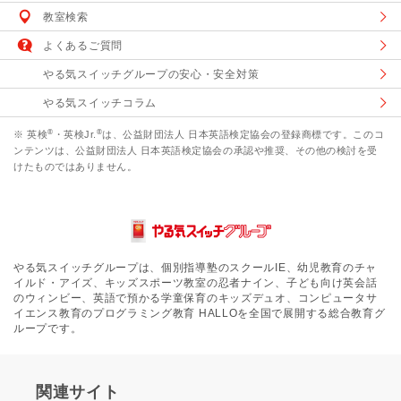
教室検索
よくあるご質問
やる気スイッチグループの安心・安全対策
やる気スイッチコラム
®
®
※ 英検
・英検Jr.
は、公益財団法人 日本英語検定協会の登録商標です。このコ
ンテンツは、公益財団法人 日本英語検定協会の承認や推奨、その他の検討を受
けたものではありません。
やる気スイッチグループは、個別指導塾のスクールIE、幼児教育のチャ
イルド・アイズ、キッズスポーツ教室の忍者ナイン、子ども向け英会話
のウィンビー、英語で預かる学童保育のキッズデュオ、コンピュータサ
イエンス教育のプログラミング教育 HALLOを全国で展開する総合教育グ
ループです。
関連サイト