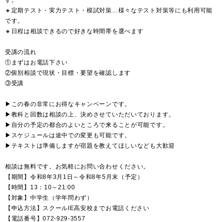
🔸定期テスト・実力テスト・模試対策…様々なテスト対策等にも利用可能
です。
🔸日程は相談できるので好きな時間帯を選べます
受講の流れ
①まずはお電話下さい
②個別相談で現状・目標・要望を確認します
③受講
▶この春の非常にお得なキャンペーンです。
▶教科と回数は相談の上、決めさせていただいております。
▶自分の予定の都合のよいところで来ることが可能です。
▶スケジュールは途中での変更も可能です。
▶テキストは準備しますが宿題を教えてほしいなども大歓迎
相談は無料です。お気軽にお問い合わせください。
【期間】令和8年3月1日～令和8年5月末（予定）
【時間】13：10～21:00
【対象】中学生（学年問わず）
【申込方法】スクールIE高安校までお電話ください
【電話番号】072-929-3557