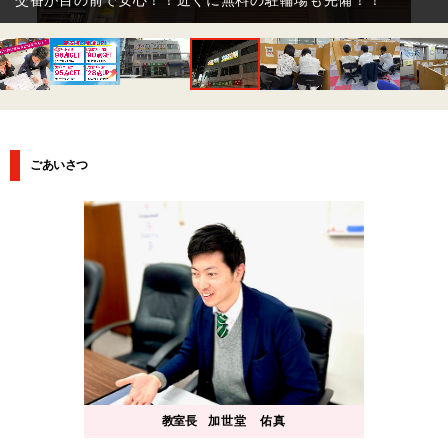
ごあいさつ
教室長
加世堂 佑真