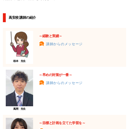
高安校 講師の紹介
～経験と実績～
講師からのメッセージ
椋本 先生
～早めの対策が一番～
講師からのメッセージ
風間 先生
～目標と計画を立てた学習を～