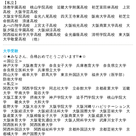
【私立】
清教学園高校 桃山学院高校 近畿大学附属高校 初芝富田林高校 上宮
高校 大阪学芸高校
大阪女学院高校 金光八尾高校 四天王寺東高校 阪南大学高校 初芝立
命館高校 浪速高校
あべの翔学高校 上宮太子高校 大阪暁光高校 大阪商業大学高校 大
阪夕陽丘学園高校 大阪緑涼高校
関西福祉科学大学高校 興國高校 金光藤蔭高校 清明学院高校 東大阪
大学敬愛高校 （他）
大学受験
☆★みなさん、合格おめでとうございます!!★☆
≪国公立≫
神戸大学 大阪教育大学 奈良女子大学 兵庫教育大学 奈良県立大学
奈良県立医科大学 兵庫県立大学
岡山大学 岐阜大学 群馬大学 東京外国語大学 福井大学（医学部）
防衛大学校
≪私立≫
関西大学 関西学院大学 同志社大学 立命館大学 京都産業大学 近畿
大学 甲南大学 龍谷大学
大阪工業大学 摂南大学 神戸学院大学 追手門学院大学 桃山学院大
学 畿央大学 大和大学
藍野大学 大阪大谷大学 大阪学院大学 大阪河﨑リハビリテーション大
学 大阪経済大学 大阪経済法科大学 大阪国際大学 大阪芸術大学 大
阪産業大学 大阪樟蔭女子大学 大阪商業大学 大阪成蹊大学
大阪体育大学 大阪電気通信大学 大阪人間科学大学 武庫川女子大学
関西医科大学 関西医療大学
関西外国語大学 関西福祉科学大学 京都外国語大学 京都芸術大学 京
都橘大学 神戸国際大学