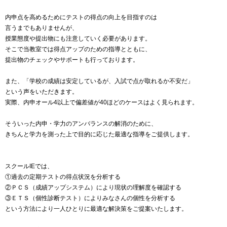
内申点を高めるためにテストの得点の向上を目指すのは
言うまでもありませんが、
授業態度や提出物にも注意していく必要があります。
そこで当教室では得点アップのための指導とともに、
提出物のチェックやサポートも行っております。
また、「学校の成績は安定しているが、入試で点が取れるか不安だ」
という声をいただきます。
実際、内申オール4以上で偏差値が40ほどのケースはよく見られます。
そういった内申・学力のアンバランスの解消のために、
きちんと学力を測った上で目的に応じた最適な指導をご提供します。
スクールIEでは、
①過去の定期テストの得点状況を分析する
②ＰＣＳ（成績アップシステム）により現状の理解度を確認する
③ＥＴＳ（個性診断テスト）によりみなさんの個性を分析する
という方法により一人ひとりに最適な解決策をご提案いたします。