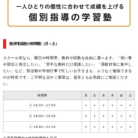
根岸滝頭校の時間割
（月～土）
スクールIEなら、曜日や時間帯、教科や回数を自由に選べます。「習い事
や部活と両立したい」「苦手な教科だけ受講したい」「受験対策に集中し
たい」など、部活動や学校行事で忙しいお子さまも、ムリなく勉強できる
のが特長です。ご不明な点やご要望は、是非ともお気軽にご相談くださ
い。
時間帯
月
火
水
木
金
土
A
16:20～17:50
○
○
○
○
○
○
B
18:00～19:30
○
○
○
○
○
○
C
19:40～21:10
○
○
○
○
○
○
※講習期間中は特別時間割を設定。