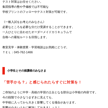
テスト対策はお任せください。
集団指導の塾や予備校では不可能な
学校プリントのフォローやテスト対策が可能です。
《一般入試をお考えのみなさん》
必要なところを必要な分だけ受講することができます。
一人ひとりに合わせたオーダーメイドカリキュラムで
合格への最短ルートを目指します。
教室見学・体験授業・学習相談はお気軽にどうぞ。
ＴＥＬ：045-762-1466
小学生とその保護者のみなさま
「苦手かも？」と感じられたらすぐに対策を！
ご存知のように中学・高校の学習の土台となる部分は小学校の内容です。
今の段階で小さなつまずきに見えても、
中学校に入ってから大きく影響してくる場合があります。
影響が小さいうちに解決しておきましょう！