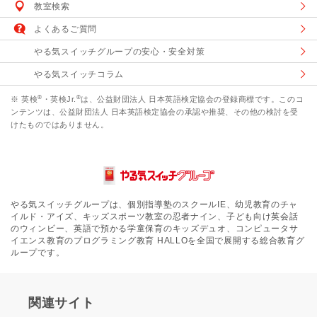
教室検索
よくあるご質問
やる気スイッチグループの安心・安全対策
やる気スイッチコラム
®
®
※ 英検
・英検Jr.
は、公益財団法人 日本英語検定協会の登録商標です。このコ
ンテンツは、公益財団法人 日本英語検定協会の承認や推奨、その他の検討を受
けたものではありません。
やる気スイッチグループは、個別指導塾のスクールIE、幼児教育のチャ
イルド・アイズ、キッズスポーツ教室の忍者ナイン、子ども向け英会話
のウィンビー、英語で預かる学童保育のキッズデュオ、コンピュータサ
イエンス教育のプログラミング教育 HALLOを全国で展開する総合教育グ
ループです。
関連サイト