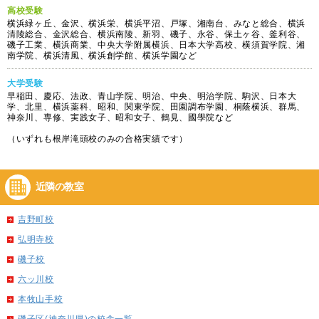
高校受験
横浜緑ヶ丘、金沢、横浜栄、横浜平沼、戸塚、湘南台、みなと総合、横浜
清陵総合、金沢総合、横浜南陵、新羽、磯子、永谷、保土ヶ谷、釜利谷、
磯子工業、横浜商業、中央大学附属横浜、日本大学高校、横須賀学院、湘
南学院、横浜清風、横浜創学館、横浜学園など
大学受験
早稲田、慶応、法政、青山学院、明治、中央、明治学院、駒沢、日本大
学、北里、横浜薬科、昭和、関東学院、田園調布学園、桐蔭横浜、群馬、
神奈川、専修、実践女子、昭和女子、鶴見、國學院など
（いずれも根岸滝頭校のみの合格実績です）
近隣の教室
吉野町校
弘明寺校
磯子校
六ッ川校
本牧山手校
磯子区(神奈川県)の校舎一覧