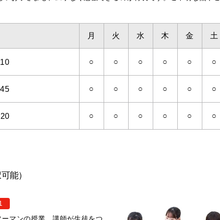
月
火
水
木
金
土
○
○
○
○
○
○
10
○
○
○
○
○
○
45
○
○
○
○
○
○
:20
択可能）
1
ツーマンの授業。講師が生徒をつ