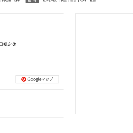
高校生
既卒
数学(算数)
英語
国語
理科
社会
※日祝定休