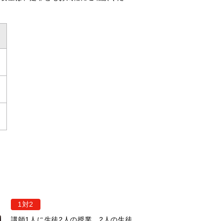
1対2
講師1人に生徒2人の授業。2人の生徒