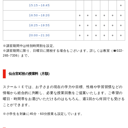
15:15～16:45
○
16:50～18:20
○
○
○
○
○
○
18:25～19:55
○
○
○
○
○
○
20:00～21:30
○
○
○
○
○
○
※講習期間中は特別時間割を設定。
※講習期間に限り、日曜日に開校する場合もございます。詳しくは教室（☎022-
265-7336）まで。
仙台宮町校の授業料
（月額）
スクールＩＥでは、お子さまの現在の学力や目標、性格や学習習慣などの
情報から総合的に判断し、必要な授業回数をご提案いたします。ご希望の
曜日・時間帯をお選びいただけるのはもちろん、週1回から何回でも受ける
ことができます。
※小学生を対象に45分・60分授業も設定しています。