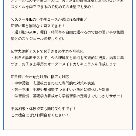
スクールIEの小学生コースは、お子さまの目標達成と無理のない学習
スタイルを両立できるので初めての通塾でも安心！
＼スクールIEの小学生コースが選ばれる理由／
☑習い事と無理なく両立できる！
・週1回からOK。曜日・時間帯を自由に選べるので他の習い事や集団
塾とのスケジュール調整しやすい
☑学力診断テストでお子さまの学力を可視化
・独自の診断テストで、今の理解度と弱点を客観的に把握。結果に基
づき、お子さま専用のオーダーメイドカリキュラムを作成します
☑目標に合わせた対策に幅広く対応
・中学受験：志望校に合わせた専門的な対策を実施
・苦手克服：学校や集団塾でつまずいた箇所に特化した対策
・学習習慣：基礎学力養成から学習習慣の定着までしっかりサポート
学習相談・体験授業も随時受付中です！
この機会にぜひお問合せください！