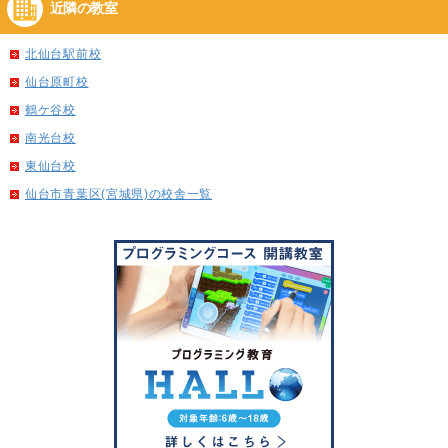
近隣の教室
北仙台駅前校
仙台原町校
鶴ケ谷校
南光台校
東仙台校
仙台市青葉区(宮城県)の校舎一覧