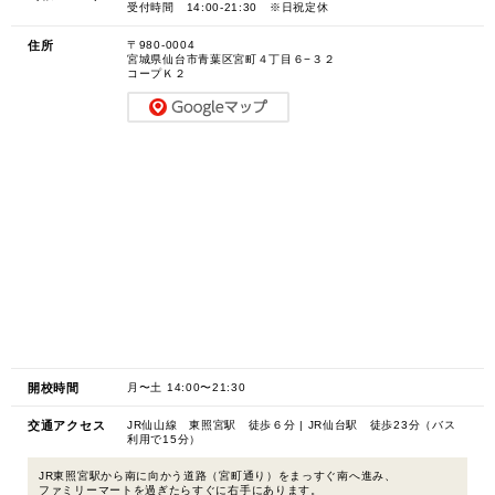
受付時間 14:00-21:30 ※日祝定休
住所
〒980-0004
宮城県仙台市青葉区宮町４丁目６−３２
コープＫ２
開校時間
月〜土 14:00〜21:30
交通アクセス
JR仙山線 東照宮駅 徒歩６分 | JR仙台駅 徒歩23分（バス
利用で15分）
JR東照宮駅から南に向かう道路（宮町通り）をまっすぐ南へ進み、
ファミリーマートを過ぎたらすぐに右手にあります。