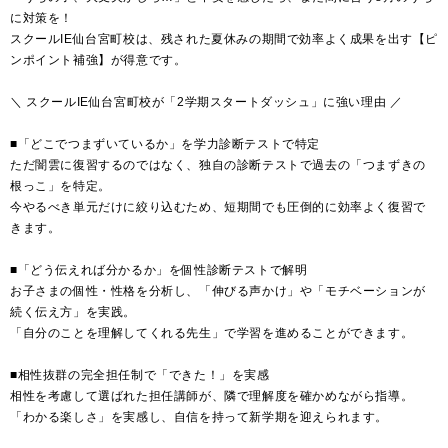
に対策を！
スクールIE仙台宮町校は、残された夏休みの期間で効率よく成果を出す【ピ
ンポイント補強】が得意です。
＼ スクールIE仙台宮町校が「2学期スタートダッシュ」に強い理由 ／
■「どこでつまずいているか」を学力診断テストで特定
ただ闇雲に復習するのではなく、独自の診断テストで過去の「つまずきの
根っこ」を特定。
今やるべき単元だけに絞り込むため、短期間でも圧倒的に効率よく復習で
きます。
■「どう伝えれば分かるか」を個性診断テストで解明
お子さまの個性・性格を分析し、「伸びる声かけ」や「モチベーションが
続く伝え方」を実践。
「自分のことを理解してくれる先生」で学習を進めることができます。
■相性抜群の完全担任制で「できた！」を実感
相性を考慮して選ばれた担任講師が、隣で理解度を確かめながら指導。
「わかる楽しさ」を実感し、自信を持って新学期を迎えられます。