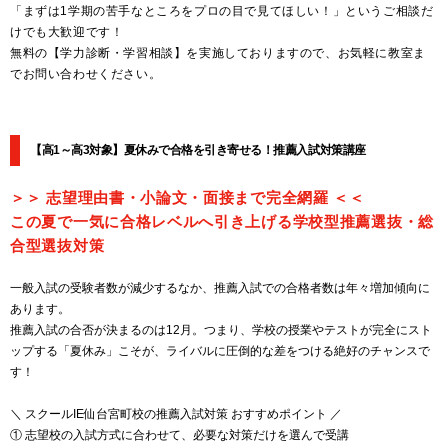
「まずは1学期の苦手なところをプロの目で見てほしい！」というご相談だ
けでも大歓迎です！
無料の【学力診断・学習相談】を実施しておりますので、お気軽に教室ま
でお問い合わせください。
【高1～高3対象】夏休みで合格を引き寄せる！推薦入試対策講座
＞＞ 志望理由書・小論文・面接まで完全網羅 ＜＜
この夏で一気に合格レベルへ引き上げる学校型推薦選抜・総
合型選抜対策
一般入試の受験者数が減少するなか、推薦入試での合格者数は年々増加傾向に
あります。
推薦入試の合否が決まるのは12月。つまり、学校の授業やテストが完全にスト
ップする「夏休み」こそが、ライバルに圧倒的な差をつける絶好のチャンスで
す！
＼ スクールIE仙台宮町校の推薦入試対策 おすすめポイント ／
① 志望校の入試方式に合わせて、必要な対策だけを選んで受講