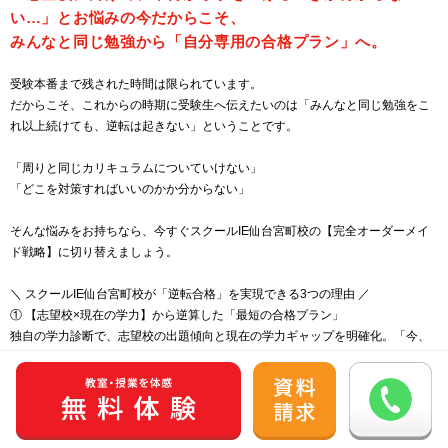
い…」とお悩みの今だからこそ、
みんなと同じ勉強から「自分専用の合格プラン」へ。
受験本番まで残された時間は限られています。
だからこそ、これからの時期に受験生へ伝えたいのは「みんなと同じ勉強をこ
れ以上続けても、逆転は起きない」ということです。
「周りと同じカリキュラムについていけない」
「どこを対策すればいいのかか分からない」
そんな悩みをお持ちなら、今すぐスクールIE仙台宮町校の【完全オーダーメイ
ド戦略】に切り替えましょう。
＼ スクールIE仙台宮町校が「逆転合格」を実現できる3つの理由 ／
① 【志望校×現在の学力】から逆算した「最短の合格プラン」
独自の学力診断で、志望校の出題傾向と現在の学力ギャップを明確化。「今、
なにをすべきか」を単元単位で割り出します。
② 【無駄をゼロにする】あなただけの専用スケジュール
志望校に必要な対策だけに絞り込み、宿題も日割りで管理。自宅学習での迷い
もゼロにし、合格までの最短ルートを設計します。