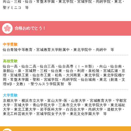
向山・三桜・仙台・常盤木学園・東北学院・宮城学院・尚絅学院・東北・
聖ドミニコ 等
合格おめでとう！
中学受験
仙台青陵中等教育・宮城教育大学附属中・東北学院中・尚絅中 等
高校受験
仙台一高・仙台二高・仙台三高・仙台高専（Ⅰ～Ⅲ類）・向山・仙台南・
泉館山・泉・宮城野・三桜・仙台東・仙台・利府・泉松陵・宮城広瀬・亘
理・宮城県工業・仙台市工業・松島・大河商業・東北学院・東北学院榴ケ
岡・常盤木学園・聖和・宮城学院・尚絅学院・仙台城南・東北（創進・文
理α/β・文教）・聖ウルスラ学院英智 等
大学受験
京都大学・横浜市立大学・富山大学-医・山形大学・宮城教育大学・宇都宮
大学・宮城大学・青山学院大学・三条市立大学・東北学院大学・東北福祉
大学・東北工業大学・岩手医科大学・白百合大学・尚絅大学・道都大学・
東北工科芸術大学・宮城学院女子大学・東北文化学園大学 等