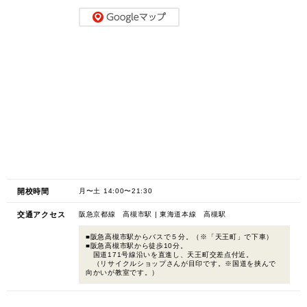
開校時間
月〜土 14:00〜21:30
交通アクセス
阪急京都線 高槻市駅 | 東海道本線 高槻駅
■阪急高槻市駅からバスで５分。（※「天王町」で下車）
■阪急高槻市駅から徒歩10分。
国道171号線沿いを直進し、天王町交差点付近。
（リサイクルショップさんが目印です。※国道を挟んで
向かいが教室です。）