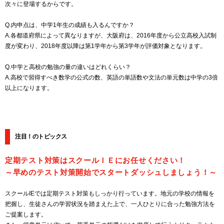
次々に登場するからです。
Q.内申点は、中学1年生の成績も入るんですか？
A.各都道府県によって異なりますが、大阪府は、2016年度から公立高校入試制
度が変わり、2018年度以降は第1学年から第3学年が評価対象となります。
Q.中学と高校の勉強の量の違いはどれくらい？
A.高校で習得すべき数学の公式の数、英語の単語数や文法の単元数は中学の3倍
以上になります。
注目！のトピックス
定期テスト対策はスクールＩＥにお任せください！
～早めのテスト対策開始でスタートダッシュしましょう！～
スクールIEでは定期テスト対策もしっかり行っています。地元の学校の情報を
把握し、生徒さんの学習状況を踏まえた上で、一人ひとりに合った勉強方法を
ご提案します。