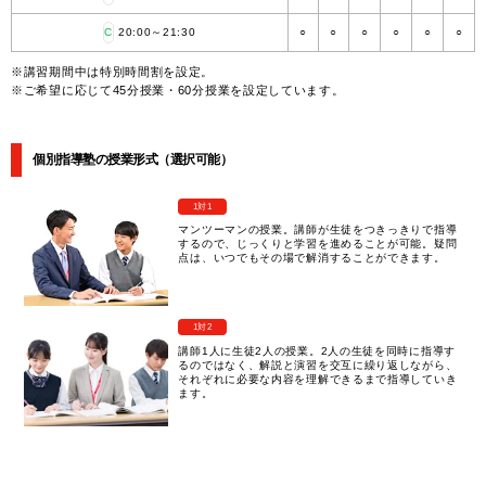
C
20:00～21:30
○
○
○
○
○
○
※講習期間中は特別時間割を設定。
※ご希望に応じて45分授業・60分授業を設定しています。
個別指導塾の授業形式（選択可能）
1対1
マンツーマンの授業。講師が生徒をつきっきりで指導
するので、じっくりと学習を進めることが可能。疑問
点は、いつでもその場で解消することができます。
1対2
講師1人に生徒2人の授業。2人の生徒を同時に指導す
るのではなく、解説と演習を交互に繰り返しながら、
それぞれに必要な内容を理解できるまで指導していき
ます。