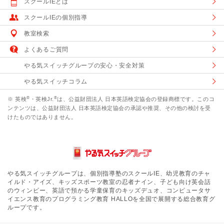
スクールIEとは
スクールIEの個別指導
教室検索
よくあるご質問
やる気スイッチグループの安心・安全対策
やる気スイッチコラム
®
®
※ 英検
・英検Jr.
は、公益財団法人 日本英語検定協会の登録商標です。このコ
ンテンツは、公益財団法人 日本英語検定協会の承認や推奨、その他の検討を受
けたものではありません。
やる気スイッチグループは、個別指導塾のスクールIE、幼児教育のチャ
イルド・アイズ、キッズスポーツ教室の忍者ナイン、子ども向け英会話
のウィンビー、英語で預かる学童保育のキッズデュオ、コンピュータサ
イエンス教育のプログラミング教育 HALLOを全国で展開する総合教育グ
ループです。