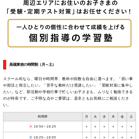
高槻東校の時間割
（月～土）
スクールIEなら、曜日や時間帯、教科や回数を自由に選べます。「習い事
や部活と両立したい」「苦手な教科だけ受講したい」「受験対策に集中し
たい」など、部活動や学校行事で忙しいお子さまも、ムリなく勉強できる
のが特長です。ご不明な点やご要望は、是非ともお気軽にご相談くださ
い。
時間帯
月
火
水
木
金
土
A
16:50～18:20
○
○
○
○
○
○
B
18:25～19:55
○
○
○
○
○
○