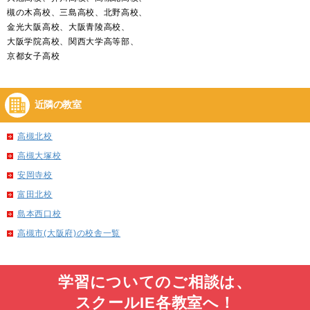
槻の木高校、三島高校、北野高校、
金光大阪高校、大阪青陵高校、
大阪学院高校、関西大学高等部、
京都女子高校
近隣の教室
高槻北校
高槻大塚校
安岡寺校
富田北校
島本西口校
高槻市(大阪府)の校舎一覧
学習についてのご相談は、
スクールIE各教室へ！