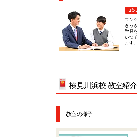
1対
マン
きっ
学習
いつ
ます
検見川浜校 教室紹
教室の様子