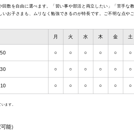
科や回数を自由に選べます。「習い事や部活と両立したい」「苦手な
しいお子さまも、ムリなく勉強できるのが特長です。ご不明な点や
月
火
水
木
金
土
○
○
○
○
○
○
50
○
○
○
○
○
○
30
○
○
○
○
○
○
:10
ています。
択可能）