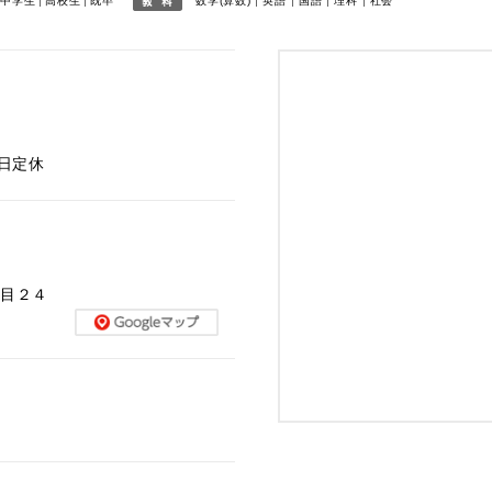
中学生
高校生
既卒
数学(算数)
英語
国語
理科
社会
※日定休
丁目２４