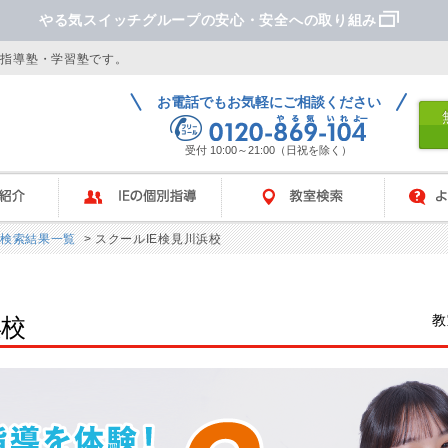
やる気スイッチグループの安心・安全への取り組み
別指導塾・学習塾です。
お電話でもお気軽にご相談ください
受付 10:00～21:00（日祝を除く）
IEの個別指導
教室検索
よくあ
検索結果一覧
> スクールIE検見川浜校
教
浜校