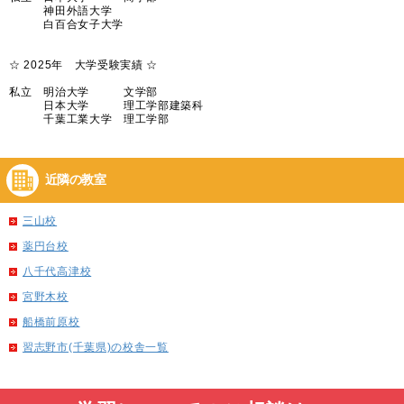
神田外語大学
白百合女子大学
☆ 2025年 大学受験実績 ☆
私立 明治大学 文学部
日本大学 理工学部建築科
千葉工業大学 理工学部
近隣の教室
三山校
薬円台校
八千代高津校
宮野木校
船橋前原校
習志野市(千葉県)の校舎一覧