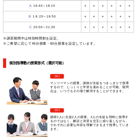
A
16:40～18:10
○
○
○
○
○
○
B
1８:20～19:50
○
○
○
○
○
○
C
20:00～21:30
○
○
○
○
○
○
※講習期間中は特別時間割を設定。
※ご希望に応じて45分授業・60分授業を設定しています。
個別指導塾の授業形式（選択可能）
1対1
マンツーマンの授業。講師が生徒をつきっきりで指導
するので、じっくりと学習を進めることが可能。疑問
点は、いつでもその場で解消することができます。
1対2
講師1人に生徒2人の授業。2人の生徒を同時に指導す
るのではなく、解説と演習を交互に繰り返しながら、
それぞれに必要な内容を理解できるまで指導していき
ます。