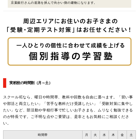
京葉銀行さんの道路を挟んで向かい側の建物になります。
実籾校の時間割
（月～土）
スクールIEなら、曜日や時間帯、教科や回数を自由に選べます。「習い事
や部活と両立したい」「苦手な教科だけ受講したい」「受験対策に集中し
たい」など、部活動や学校行事で忙しいお子さまも、ムリなく勉強できる
のが特長です。ご不明な点やご要望は、是非ともお気軽にご相談くださ
い。
時間帯
月
火
水
木
金
土