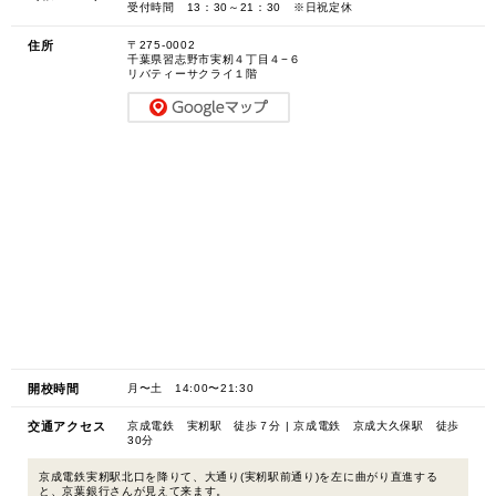
受付時間 13：30～21：30 ※日祝定休
住所
〒275-0002
千葉県習志野市実籾４丁目４−６
リバティーサクライ１階
開校時間
月〜土 14:00〜21:30
交通アクセス
京成電鉄 実籾駅 徒歩７分 | 京成電鉄 京成大久保駅 徒歩
30分
京成電鉄実籾駅北口を降りて、大通り(実籾駅前通り)を左に曲がり直進する
と、京葉銀行さんが見えて来ます。