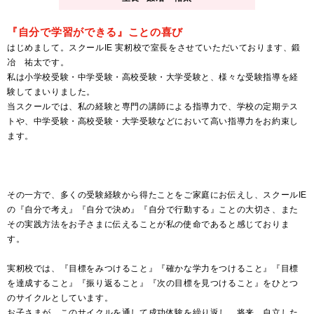
『自分で学習ができる』ことの喜び
はじめまして。スクールIE 実籾校で室長をさせていただいております、鍛
冶 祐太です。
私は小学校受験・中学受験・高校受験・大学受験と、様々な受験指導を経
験してまいりました。
当スクールでは、私の経験と専門の講師による指導力で、学校の定期テス
トや、中学受験・高校受験・大学受験などにおいて高い指導力をお約束し
ます。
その一方で、多くの受験経験から得たことをご家庭にお伝えし、スクールIE
の『自分で考え』『自分で決め』『自分で行動する』ことの大切さ、また
その実践方法をお子さまに伝えることが私の使命であると感じておりま
す。
実籾校では、『目標をみつけること』『確かな学力をつけること』『目標
を達成すること』『振り返ること』『次の目標を見つけること』をひとつ
のサイクルとしています。
お子さまが、このサイクルを通して成功体験を繰り返し、将来、自立した