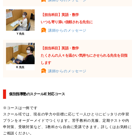
【担当科目】英語・数学
いつも寄り添い信頼される先生に
講師からのメッセージ
Y 先生
【担当科目】英語・数学
たくさんの人々を温かい気持ちにさせられる先生を目指
します
K 先生
講師からのメッセージ
個別指導塾のスクールIE 対応コース
※コースは一例です
スクールIEでは、現在の学力や目標に応じて一人ひとりにピッタリの学習
プランをオーダーメイドでつくります。苦手教科の克服、定期テストや内
申対策、受験対策など、1教科から自由に受講できます。詳しくはお気軽に
ご相談ください。