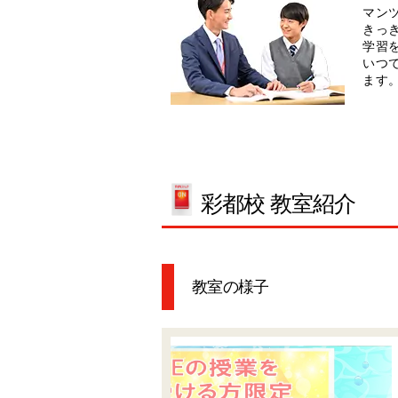
マン
きっ
学習
いつ
ます
彩都校 教室紹介
教室の様子