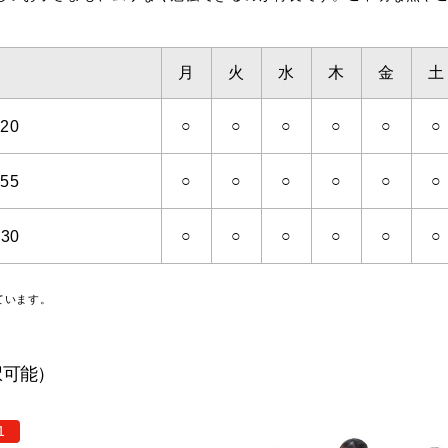
月
火
水
木
金
土
○
○
○
○
○
○
20
○
○
○
○
○
○
55
○
○
○
○
○
○
:30
ています。
択可能）
1