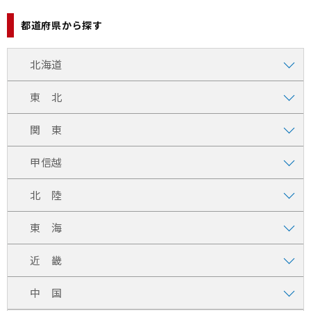
都道府県から探す
北海道
東 北
関 東
甲信越
北 陸
東 海
近 畿
中 国