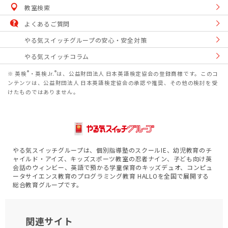
教室検索
よくあるご質問
やる気スイッチグループの安心・安全対策
やる気スイッチコラム
®
®
※ 英検
・英検Jr.
は、公益財団法人 日本英語検定協会の登録商標です。このコ
ンテンツは、公益財団法人 日本英語検定協会の承認や推奨、その他の検討を受
けたものではありません。
やる気スイッチグループは、個別指導塾のスクールIE、幼児教育のチ
ャイルド・アイズ、キッズスポーツ教室の忍者ナイン、子ども向け英
会話のウィンビー、英語で預かる学童保育のキッズデュオ、コンピュ
ータサイエンス教育のプログラミング教育 HALLOを全国で展開する
総合教育グループです。
関連サイト