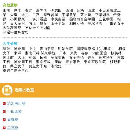
高校受験
湘南 厚木 秦野 海老名 伊志田 西湘 足柄 山北 小田原城北工
業 大磯 大井 二宮 秦野曽屋 平塚農業 茅ヶ崎 平塚湘風 伊勢
原 小田原東 二俣川看護 中央農業 函嶺白百合学園 立花学園 相
洋 日大藤沢 向上 旭丘 山手学院 相模女子 平塚学園 鎌倉女子
大学高等部 アレセイア湘南
※過年度を含む
大学受験
筑波 神奈川 中央 青山学院 明治学院 国際医療福祉(小田原） 相模
女子 東洋 湘南工科 関東学院 日本 東海 専修 湘南医療 桜美林
国士館 大正 和光 拓殖 多摩美術 女子美術 造形 帝京科学 東京
工科 神奈川工科 帝京平成 産能 東京家政 東京家政学院 杉野服
飾 共立女子 共立女子短 湘北短
※過年度を含む
近隣の教室
渋沢南口校
小田原校
秦野校
二宮校