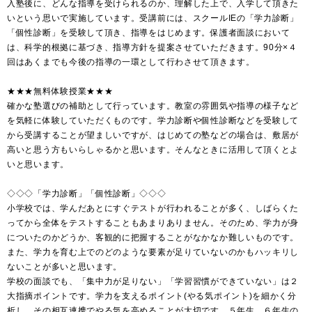
入塾後に、どんな指導を受けられるのか、理解した上で、入学して頂きた
いという思いで実施しています。受講前には、スクールIEの「学力診断」
「個性診断」を受験して頂き、指導をはじめます。保護者面談において
は、科学的根拠に基づき、指導方針を提案させていただきます。90分×４
回はあくまでも今後の指導の一環として行わさせて頂きます。
★★★無料体験授業★★★
確かな塾選びの補助として行っています。教室の雰囲気や指導の様子など
を気軽に体験していただくものです。学力診断や個性診断などを受験して
から受講することが望ましいですが、はじめての塾などの場合は、敷居が
高いと思う方もいらしゃるかと思います。そんなときに活用して頂くとよ
いと思います。
◇◇◇「学力診断」「個性診断」◇◇◇
小学校では、学んだあとにすぐテストが行われることが多く、しばらくた
ってから全体をテストすることもあまりありません。そのため、学力が身
についたのかどうか、客観的に把握することがなかなか難しいものです。
また、学力を育む上でのどのような要素が足りていないのかもハッキリし
ないことが多いと思います。
学校の面談でも、「集中力が足りない」「学習習慣ができていない」は２
大指摘ポイントです。学力を支えるポイント(やる気ポイント)を細かく分
析し、その相互連携でやる気を高めることが大切です。５年生、６年生の