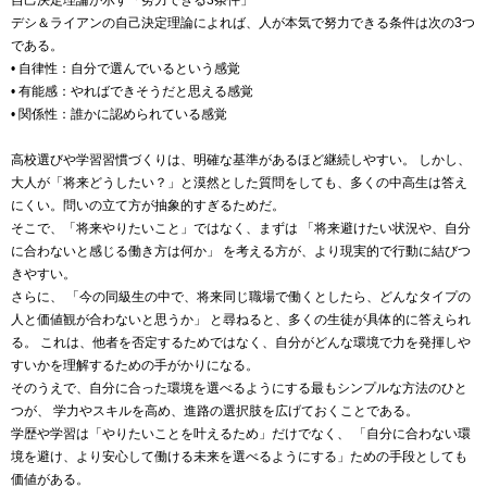
自己決定理論が示す「努力できる3条件」
デシ＆ライアンの自己決定理論によれば、人が本気で努力できる条件は次の3つ
である。
• 自律性：自分で選んでいるという感覚
• 有能感：やればできそうだと思える感覚
• 関係性：誰かに認められている感覚
高校選びや学習習慣づくりは、明確な基準があるほど継続しやすい。 しかし、
大人が「将来どうしたい？」と漠然とした質問をしても、多くの中高生は答え
にくい。問いの立て方が抽象的すぎるためだ。
そこで、「将来やりたいこと」ではなく、まずは 「将来避けたい状況や、自分
に合わないと感じる働き方は何か」 を考える方が、より現実的で行動に結びつ
きやすい。
さらに、 「今の同級生の中で、将来同じ職場で働くとしたら、どんなタイプの
人と価値観が合わないと思うか」 と尋ねると、多くの生徒が具体的に答えられ
る。 これは、他者を否定するためではなく、自分がどんな環境で力を発揮しや
すいかを理解するための手がかりになる。
そのうえで、自分に合った環境を選べるようにする最もシンプルな方法のひと
つが、 学力やスキルを高め、進路の選択肢を広げておくことである。
学歴や学習は「やりたいことを叶えるため」だけでなく、 「自分に合わない環
境を避け、より安心して働ける未来を選べるようにする」ための手段としても
価値がある。