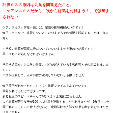
計算ミスの原因は九九を間違えたこと。
「ケアレスミスだから、次からは気を付けよう！」では済ま
されない
ケアレスミスも何度も続けば、記憶や処理機能のバグです！
修正ファイルで、改善しないと、いつまでもその状況を脱却することはできま
せん！！
小学校の計算が完璧に身についていないまま年を重ねた結果です！
早いうちに対処しなければいけません。
学習構造図をもとに学力診断、バグが起きている学習内容とその周辺も洗い出
します。
バグが侵食して、正常部位に浸潤していないとも限りません。
修正箇所がわかったら、じっくり修正ファイルをあてがいます。
問題が解けるだけではダメです。
ある程度のスピードをもって解けなければ役に立ちません。
よく計算が苦手な子が100マス計算を連取することがありますが、2分以内に全
問正解するくらいに仕上げないと、定期試験や入試で結果を出す力をつけたと
は言えません。