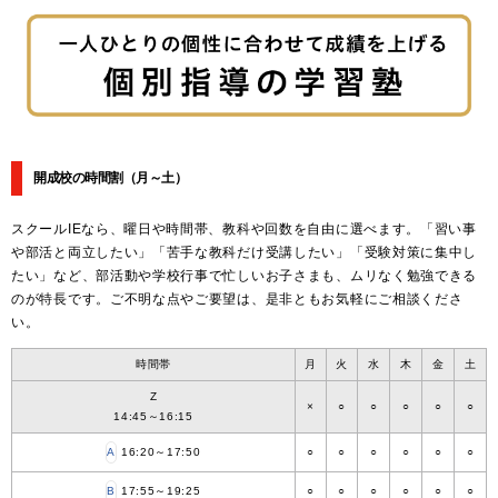
開成校の時間割
（月～土）
スクールIEなら、曜日や時間帯、教科や回数を自由に選べます。「習い事
や部活と両立したい」「苦手な教科だけ受講したい」「受験対策に集中し
たい」など、部活動や学校行事で忙しいお子さまも、ムリなく勉強できる
のが特長です。ご不明な点やご要望は、是非ともお気軽にご相談くださ
い。
時間帯
月
火
水
木
金
土
Z
×
○
○
○
○
○
14:45～16:15
A
16:20～17:50
○
○
○
○
○
○
B
17:55～19:25
○
○
○
○
○
○