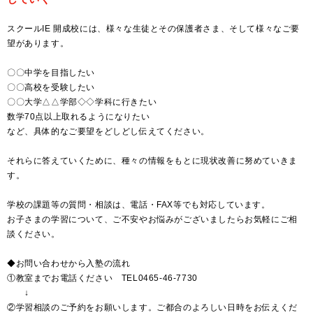
スクールIE 開成校には、様々な生徒とその保護者さま、そして様々なご要
望があります。
〇〇中学を目指したい
〇〇高校を受験したい
〇〇大学△△学部◇◇学科に行きたい
数学70点以上取れるようになりたい
など、具体的なご要望をどしどし伝えてください。
それらに答えていくために、種々の情報をもとに現状改善に努めていきま
す。
学校の課題等の質問・相談は、電話・FAX等でも対応しています。
お子さまの学習について、ご不安やお悩みがございましたらお気軽にご相
談ください。
◆お問い合わせから入塾の流れ
①教室までお電話ください TEL0465-46-7730
↓
②学習相談のご予約をお願いします。ご都合のよろしい日時をお伝えくだ