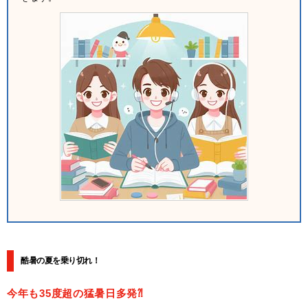
酷暑の夏を乗り切れ！
今年も35度超の猛暑日多発⁈