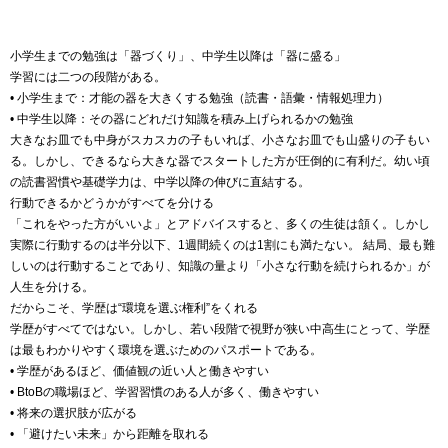
小学生までの勉強は「器づくり」、中学生以降は「器に盛る」
学習には二つの段階がある。
• 小学生まで：才能の器を大きくする勉強（読書・語彙・情報処理力）
• 中学生以降：その器にどれだけ知識を積み上げられるかの勉強
大きなお皿でも中身がスカスカの子もいれば、小さなお皿でも山盛りの子もい
る。しかし、できるなら大きな器でスタートした方が圧倒的に有利だ。幼い頃
の読書習慣や基礎学力は、中学以降の伸びに直結する。
行動できるかどうかがすべてを分ける
「これをやった方がいいよ」とアドバイスすると、多くの生徒は頷く。しかし
実際に行動するのは半分以下、1週間続くのは1割にも満たない。 結局、最も難
しいのは行動することであり、知識の量より「小さな行動を続けられるか」が
人生を分ける。
だからこそ、学歴は“環境を選ぶ権利”をくれる
学歴がすべてではない。しかし、若い段階で視野が狭い中高生にとって、学歴
は最もわかりやすく環境を選ぶためのパスポートである。
• 学歴があるほど、価値観の近い人と働きやすい
• BtoBの職場ほど、学習習慣のある人が多く、働きやすい
• 将来の選択肢が広がる
• 「避けたい未来」から距離を取れる