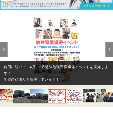
定期テストや学校成績での頑張りを応援しています！
学校成績オール５なんて高校生も
前回29点→今回70点で過去最高なんて中学生も
入塾仕立ては、みんな中位以下の成績の生徒も、毎日の努力を
辛抱強く積み重ねるとものすごく成長するものです。