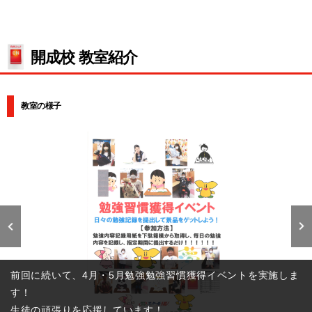
開成校 教室紹介
教室の様子
定期テストや学校成績での頑張りを応援しています！
学校成績オール５なんて高校生も
前回29点→今回70点で過去最高なんて中学生も
入塾仕立ては、みんな中位以下の成績の生徒も、毎日の努力を
辛抱強く積み重ねるとものすごく成長するものです。