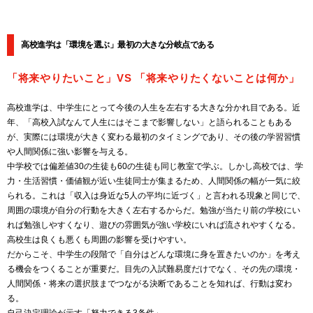
高校進学は「環境を選ぶ」最初の大きな分岐点である
「将来やりたいこと」VS 「将来やりたくないことは何か」
高校進学は、中学生にとって今後の人生を左右する大きな分かれ目である。近
年、「高校入試なんて人生にはそこまで影響しない」と語られることもある
が、実際には環境が大きく変わる最初のタイミングであり、その後の学習習慣
や人間関係に強い影響を与える。
中学校では偏差値30の生徒も60の生徒も同じ教室で学ぶ。しかし高校では、学
力・生活習慣・価値観が近い生徒同士が集まるため、人間関係の幅が一気に絞
られる。これは「収入は身近な5人の平均に近づく」と言われる現象と同じで、
周囲の環境が自分の行動を大きく左右するからだ。勉強が当たり前の学校にい
れば勉強しやすくなり、遊びの雰囲気が強い学校にいれば流されやすくなる。
高校生は良くも悪くも周囲の影響を受けやすい。
だからこそ、中学生の段階で「自分はどんな環境に身を置きたいのか」を考え
る機会をつくることが重要だ。目先の入試難易度だけでなく、その先の環境・
人間関係・将来の選択肢までつながる決断であることを知れば、行動は変わ
る。