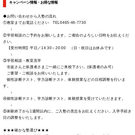
キャンペーン情報・お得な情報
◆お問い合わせから入塾の流れ
①教室までお電話ください TEL0465-46-7730
↓
②学習相談のご予約をお願いします。ご都合のよろしい日時をお伝えくだ
さい。
【受付時間】平日／14:30～20:00 （日・祝日はお休みです）
↓
③学習相談・教室見学
生徒さんと保護者さまご一緒にご来校下さい。(保護者のみ可）
ご要望・ご相談をお伺いいたします。
個性診断テスト、学力診断テスト、体験授業などの日程調整を行いま
す。
↓
④個性診断テスト、学力診断テスト、体験授業を受けていただきます。
↓
⑤体験終了から1週間以内に、ご入塾の意志をお伝えください。入学手続き
日の調整をいたします。
★★★確かな塾選び★★★