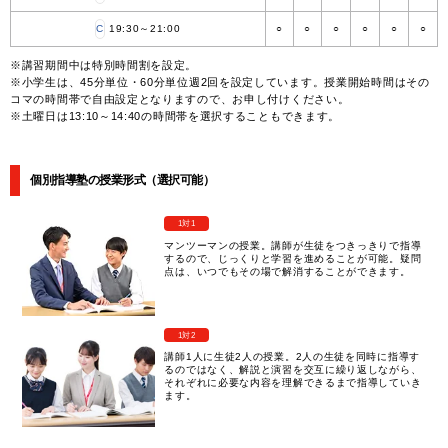
C
19:30～21:00
○
○
○
○
○
○
※講習期間中は特別時間割を設定。
※小学生は、45分単位・60分単位週2回を設定しています。授業開始時間はその
コマの時間帯で自由設定となりますので、お申し付けください。
※土曜日は13:10～14:40の時間帯を選択することもできます。
個別指導塾の授業形式（選択可能）
1対1
マンツーマンの授業。講師が生徒をつきっきりで指導
するので、じっくりと学習を進めることが可能。疑問
点は、いつでもその場で解消することができます。
1対2
講師1人に生徒2人の授業。2人の生徒を同時に指導す
るのではなく、解説と演習を交互に繰り返しながら、
それぞれに必要な内容を理解できるまで指導していき
ます。