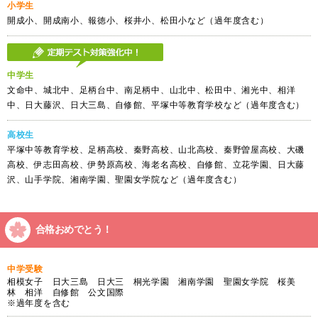
小学生
開成小、開成南小、報徳小、桜井小、松田小など（過年度含む）
中学生
文命中、城北中、足柄台中、南足柄中、山北中、松田中、湘光中、相洋
中、日大藤沢、日大三島、自修館、平塚中等教育学校など（過年度含む）
高校生
平塚中等教育学校、足柄高校、秦野高校、山北高校、秦野曽屋高校、大磯
高校、伊志田高校、伊勢原高校、海老名高校、自修館、立花学園、日大藤
沢、山手学院、湘南学園、聖園女学院など（過年度含む）
合格おめでとう！
中学受験
相模女子 日大三島 日大三 桐光学園 湘南学園 聖園女学院 桜美
林 相洋 自修館 公文国際
※過年度を含む