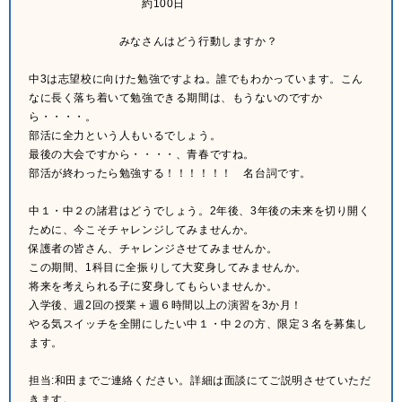
約100日
みなさんはどう行動しますか？
中3は志望校に向けた勉強ですよね。誰でもわかっています。こん
なに長く落ち着いて勉強できる期間は、もうないのですか
ら・・・・。
部活に全力という人もいるでしょう。
最後の大会ですから・・・・、青春ですね。
部活が終わったら勉強する！！！！！！ 名台詞です。
中１・中２の諸君はどうでしょう。2年後、3年後の未来を切り開く
ために、今こそチャレンジしてみませんか。
保護者の皆さん、チャレンジさせてみませんか。
この期間、1科目に全振りして大変身してみませんか。
将来を考えられる子に変身してもらいませんか。
入学後、週2回の授業＋週６時間以上の演習を3か月！
やる気スイッチを全開にしたい中１・中２の方、限定３名を募集し
ます。
担当:和田までご連絡ください。詳細は面談にてご説明させていただ
きます。