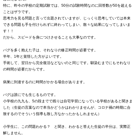
特に、昨今の学校の定期試験では、50分の試験時間なのに回答数が50を超える
ことはザラです。
思考力を見る問題と言って出題されていますが、じっくり思考していては本来
できる問題も手を付けられずに終わってしまい、散々な結果になってしまいま
す！！
だから、スピードを身につけさせることも大事なのです。
バグを多く抱えた子は、それなりの修正時間が必要です。
半年、1年と覚悟した方がよいです。
手術して、翌日から完全復活などないのと同じです。馴染むまでにもそれなり
の時間が必要だからです。
病巣に到達するのに時間がかかる場合があります。
バグは誰にでも生じるものです。
小学校の九九も、5の段までで残りは自宅学習になっている学校があると聞きま
した（生徒の言葉なので本当かどうかはわかりませんが、コロナ禍の時期に合
致するのでそういう指導も致し方なかったかもしれません）
小学生に、この問題わかる？ と聞き、わかると答えた生徒の半分は、実際正
解しません。