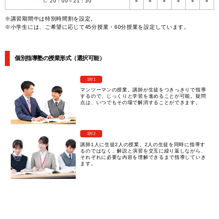
C
20：00～21：30
○
○
○
○
○
○
※講習期間中は特別時間割を設定。
※小学生には、ご希望に応じて45分授業・60分授業を設定しています。
個別指導塾の授業形式（選択可能）
1対1
マンツーマンの授業。講師が生徒をつきっきりで指導
するので、じっくりと学習を進めることが可能。疑問
点は、いつでもその場で解消することができます。
1対2
講師1人に生徒2人の授業。2人の生徒を同時に指導す
るのではなく、解説と演習を交互に繰り返しながら、
それぞれに必要な内容を理解できるまで指導していき
ます。