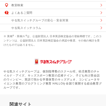
教室検索
よくあるご質問
やる気スイッチグループの安心・安全対策
やる気スイッチコラム
®
®
※ 英検
・英検Jr.
は、公益財団法人 日本英語検定協会の登録商標です。このコ
ンテンツは、公益財団法人 日本英語検定協会の承認や推奨、その他の検討を受
けたものではありません。
やる気スイッチグループは、個別指導塾のスクールIE、幼児教育のチャ
イルド・アイズ、キッズスポーツ教室の忍者ナイン、子ども向け英会話
のウィンビー、英語で預かる学童保育のキッズデュオ、コンピュータサ
イエンス教育のプログラミング教育 HALLOを全国で展開する総合教育グ
ループです。
関連サイト