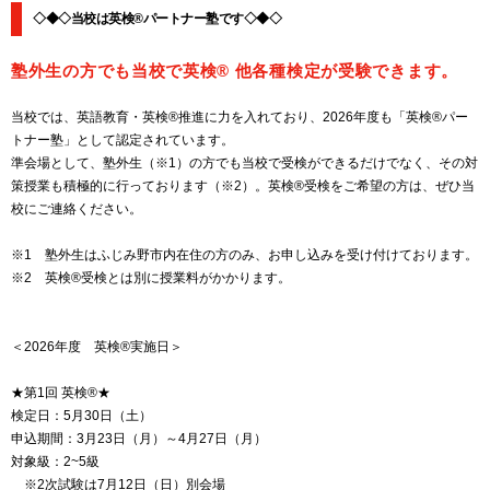
◇◆◇当校は英検®パートナー塾です◇◆◇
塾外生の方でも当校で英検® 他各種検定が受験できます。
当校では、英語教育・英検®推進に力を入れており、2026年度も「英検®パー
トナー塾」として認定されています。
準会場として、塾外生（※1）の方でも当校で受検ができるだけでなく、その対
策授業も積極的に行っております（※2）。英検®受検をご希望の方は、ぜひ当
校にご連絡ください。
※1 塾外生はふじみ野市内在住の方のみ、お申し込みを受け付けております。
※2 英検®受検とは別に授業料がかかります。
＜2026年度 英検®実施日＞
★第1回 英検®★
検定日：5月30日（土）
申込期間：3月23日（月）～4月27日（月）
対象級：2~5級
※2次試験は7月12日（日）別会場