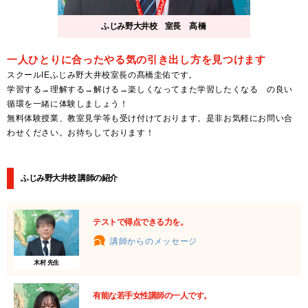
ふじみ野大井校 室長
髙橋
一人ひとりに合ったやる気の引き出し方を見つけます
スクールIEふじみ野大井校室長の髙橋圭佑です。
学習する→理解する→解ける→楽しくなってまた学習したくなる の良い
循環を一緒に体験しましょう！
無料体験授業、教室見学等も受け付けております。是非お気軽にお問い合
わせください。お待ちしております！
ふじみ野大井校 講師の紹介
テストで得点できる力を。
講師からのメッセージ
木村 先生
有能な若手女性講師の一人です。