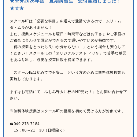
★☆★2026年度 夏期講習生 受付開始しました！
★☆★
スクールIEは「必要な科目」を選んで受講できるので、ムリ・ム
ダ・ムラがありません！
また、授業スケジュールも曜日・時間帯などはお子さまやご家庭の
ご都合に合わせて設定ができるので通いやすいのが特徴です。
「何の授業をとったら良いか分からない…」という場合も安心して
ください！スクールIEの「オリジナルテスト ＰＣＳ」で苦手な単元
をあぶり出し、必要な授業回数を提案できます。
「スクールIEは初めてで不安…」という方のために無料体験授業も
実施しております。
まずはお電話にて「ふじみ野大井校のHP見た！」とお問い合わせ下
さい。
※無料体験授業はスクールIEの授業を初めて受ける方が対象です。
☎049-278-7184
15：00～21：30（日曜除く）