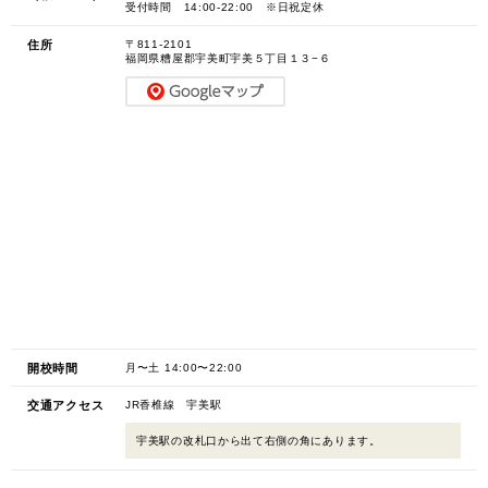
受付時間 14:00-22:00 ※日祝定休
住所
〒811-2101
福岡県糟屋郡宇美町宇美５丁目１３−６
開校時間
月〜土 14:00〜22:00
交通アクセス
JR香椎線 宇美駅
宇美駅の改札口から出て右側の角にあります。