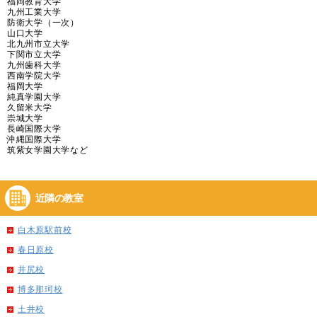
福岡教育大学
九州工業大学
防衛大学（一次）
山口大学
北九州市立大学
下関市立大学
九州歯科大学
西南学院大学
福岡大学
純真学園大学
久留米大学
崇城大学
長崎国際大学
沖縄国際大学
筑紫女学園大学など
近隣の教室
白木原駅前校
春日原校
井尻校
博多那珂校
土井校