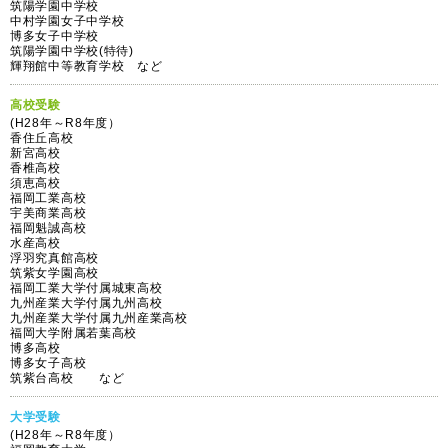
筑陽学園中学校
中村学園女子中学校
博多女子中学校
筑陽学園中学校(特待)
輝翔館中等教育学校 など
高校受験
(H28年～R8年度）
香住丘高校
新宮高校
香椎高校
須恵高校
福岡工業高校
宇美商業高校
福岡魁誠高校
水産高校
浮羽究真館高校
筑紫女学園高校
福岡工業大学付属城東高校
九州産業大学付属九州高校
九州産業大学付属九州産業高校
福岡大学附属若葉高校
博多高校
博多女子高校
筑紫台高校 など
大学受験
(H28年～R8年度）