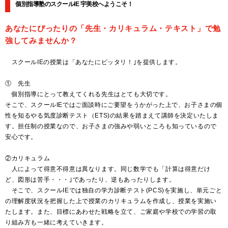
個別指導塾のスクールIE 宇美校へようこそ！
あなたにぴったりの「先生・カリキュラム・テキスト」で勉
強してみませんか？
スクールIEの授業は「あなたにピッタリ！｣を提供します。
① 先生
個別指導にとって教えてくれる先生はとても大切です。
そこで、スクールIEではご面談時にご要望をうかがった上で、お子さまの個
性を知るやる気度診断テスト（ETS)の結果を踏まえて講師を決定いたしま
す。担任制の授業なので、お子さまの強みや弱いところも知っているので
安心です。
②カリキュラム
人によって得意不得意は異なります。同じ数学でも「計算は得意だけ
ど、図形は苦手・・・｣であったり、逆もあったりします。
そこで、スクールIEでは独自の学力診断テスト(PCS)を実施し、単元ごと
の理解度状況を把握した上で授業のカリキュラムを作成し、授業を実施い
たします。また、目標にあわせた戦略を立て、ご家庭や学校での学習の取
り組み方も一緒に考えていきます。