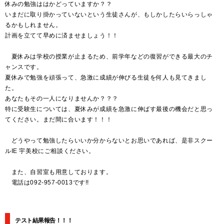
休みの勉強ははかどっていますか？？
いまだに取り掛かっていないという生徒さんが、もしかしたらいらっしゃ
るかもしれません。
計画を立てて早めに済ませましょう！！
夏休みは学校の授業が止まるため、前学年などの復習ができる最大のチ
ャンスです。
夏休みで勉強を頑張って、急激に成績が伸びる生徒を何人も見てきまし
た。
あなたもその一人になりませんか？？？
特に受験生については、夏休みが成績を急激に伸ばす最後の機会だと思っ
てください。まだ間に合います！！！
どうやって勉強したらいいか分からないとお思いであれば、是非スクー
ルIE 宇美校にご相談ください。
また、自習室も用意しております。
電話は092-957-0013です!!
テスト結果報告！！！