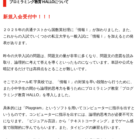
プロミラミング教育 HALLOについて
新規入会受付中！！！
２０２５年の共通テストから国数英社理に「情報Ⅰ」が加わりました。また、
これからの入試でいくつかの私立大学も一般入試に「情報Ⅰ」を加えるとの発
表があります。
昨今の大学入試の問題は、問題文の量が非常に多くなり、問題文の意図を読み
取り、論理的に考えて答えを導くといったものになっています。単語や公式を
暗記するだけでは高得点をとることが難しいです。
そこでスクールIE 宇美校では、「情報Ⅰ」の対策を早い段階から行うために、
また小中学生の間から論理的思考力を養うためにプロミラミング教室「プログ
ラミング教育 HALLO」を導入しました。
具体的には「Playgram」というソフトを用いてコンピューターに指示を出すと
いうものです。コンピューターに指示を出すには、論理的思考力が必要不可欠
になります。「ビジュアル言語」から「テキストコーティング」までゲーム感
覚で段階的に学んでもらいます。また、タイピングの練習も行います。