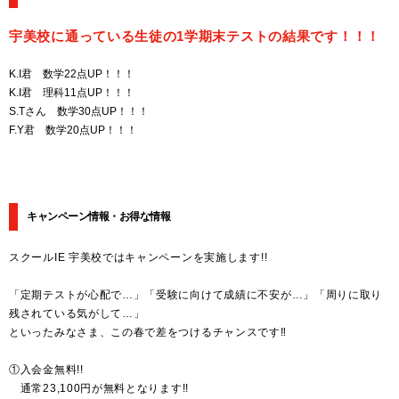
宇美校に通っている生徒の1学期末テストの結果です！！！
K.I君 数学22点UP！！！
K.I君 理科11点UP！！！
S.Tさん 数学30点UP！！！
F.Y君 数学20点UP！！！
キャンペーン情報・お得な情報
スクールIE 宇美校ではキャンペーンを実施します!!
「定期テストが心配で…」「受験に向けて成績に不安が…」「周りに取り
残されている気がして…」
といったみなさま、この春で差をつけるチャンスです‼
①入会金無料!!
通常23,100円が無料となります!!