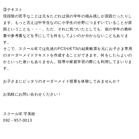
③テキスト
現段階の苦手なことは元をたどれば前の学年の積み残しが原因だったりし
ます。もっと言えば中学生なのに小学生の分野につまずいていることが原
因ということも・・・。ただ、それに気づいたとしても、前の学年の教科
書や参考書などを手にしても何をしてよいのか分からないこともありま
す。
そこで、スクールIEでは先述のPCSやETSの結果帳票を元にお子さま専用
のオーダーメイドテキストを作成することができます。何をしたらよいの
かといった迷いもありません。指導や家庭学習の際にも利用してまいりま
す。
お子さまにピッタリのオーダーメイド授業を体験してみませんか？
お気軽にお問い合わせください！
スクールIE 宇美校
092－957-0013