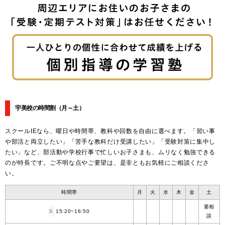
宇美校の時間割
（月～土）
スクールIEなら、曜日や時間帯、教科や回数を自由に選べます。「習い事
や部活と両立したい」「苦手な教科だけ受講したい」「受験対策に集中し
たい」など、部活動や学校行事で忙しいお子さまも、ムリなく勉強できる
のが特長です。ご不明な点やご要望は、是非ともお気軽にご相談くださ
い。
時間帯
月
火
水
木
金
土
要相
S
15:20~16:50
談