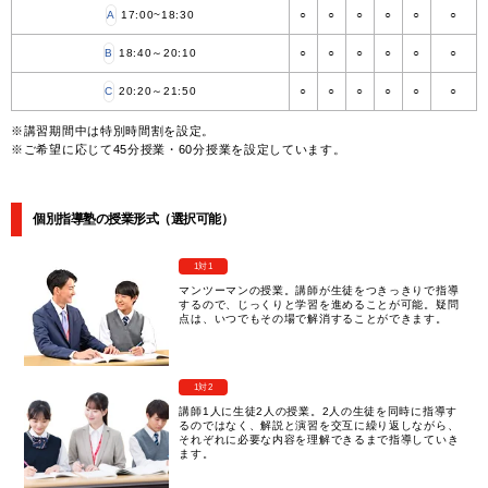
A
17:00~18:30
○
○
○
○
○
○
B
18:40～20:10
○
○
○
○
○
○
C
20:20～21:50
○
○
○
○
○
○
※講習期間中は特別時間割を設定。
※ご希望に応じて45分授業・60分授業を設定しています。
個別指導塾の授業形式（選択可能）
1対1
マンツーマンの授業。講師が生徒をつきっきりで指導
するので、じっくりと学習を進めることが可能。疑問
点は、いつでもその場で解消することができます。
1対2
講師1人に生徒2人の授業。2人の生徒を同時に指導す
るのではなく、解説と演習を交互に繰り返しながら、
それぞれに必要な内容を理解できるまで指導していき
ます。