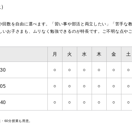
土）
科や回数を自由に選べます。「習い事や部活と両立したい」「苦手な
しいお子さまも、ムリなく勉強できるのが特長です。ご不明な点や
月
火
水
木
金
土
○
○
○
○
○
○
30
○
○
○
○
○
○
05
○
○
○
○
○
○
:40
・60分授業も用意。