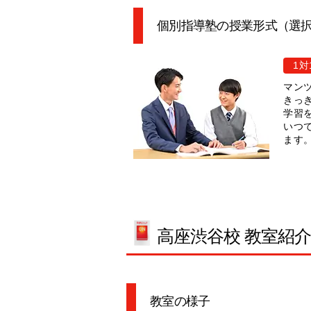
個別指導塾の授業形式（選
1対
マン
きっ
学習
いつ
ます
高座渋谷校 教室紹
教室の様子