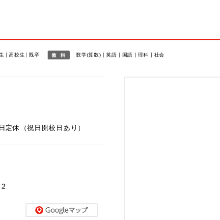
報
生
高校生
既卒
数学(算数)
英語
国語
理科
社会
0 ※日定休（祝日開校日あり）
１２