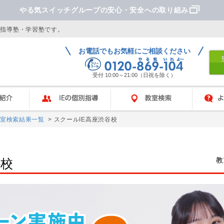
やる気スイッチグループの安心・安全への取り組み
別指導塾・学習塾です。
お電話でもお気軽にご相談ください
受付 10:00～21:00（日祝を除く）
IEの個別指導
教室検索
よくあ
室検索結果一覧
> スクールIE高座渋谷校
教
谷校