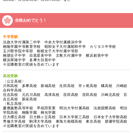
合格おめでとう！
中学受験
法政大学付属第二中学 中央大学付属横浜中学
桐蔭学園中等教育学校 昭和女子大付属昭和中学 カリタス中学校
玉川聖学院中等部 相模女子大学付属中等部
桐朋女子中学 目黒星美中学 文教大付属中学 横浜創英中学
横浜翠陵中学 多摩大目黒中学
※近隣教室の実績を含めています
高校受験
〈公立高校〉
川和高校 多摩高校 新城高校 生田高校 市ヶ尾高校 橘高校 川崎総
合科学高校
住吉高校 元石川高校 高津高校 荏田高校 荏田高校 川崎北高校 百
合丘高校 新栄高校
〈私立高校〉
慶應義塾高等学校 早稲田実業 明治大学付属高校 法政国際高校 明治
学院高校 桐蔭学園 桐光学園
日大櫻丘高校 日大鶴ヶ丘高校 日本大学第三高校 日本女子大学附高校
専修大学高校 駒澤大学高校 東海大相模高校 東京高校 朋優学院高校
※近隣教室の実績を含めています