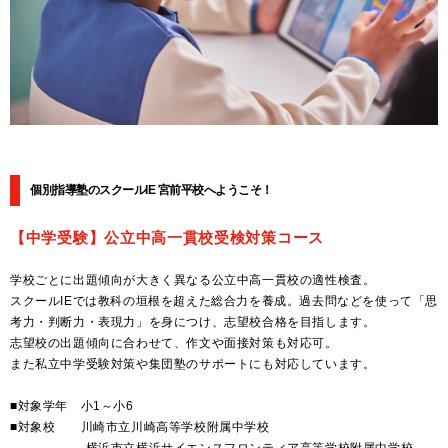
個別指導塾のスクールIE 宮前平校へようこそ！
【中学受験】公立中高一貫校受検対策コース
学校ごとに出題傾向が⼤きく異なる公立中高一貫校の適性検査。
スクールIEでは教科の垣根を超えた総合力を養成。過去問などを使って「思
考力・判断力・表現力」を身につけ、志望校合格を目指します。
志望校の出題傾向に合わせて、作文や面接対策も対応可。
また私立中学受験対策や集団塾のサポートにも対応しています。
■対象学年 小1～小6
■対象校 川崎市立川崎高等学校附属中学校