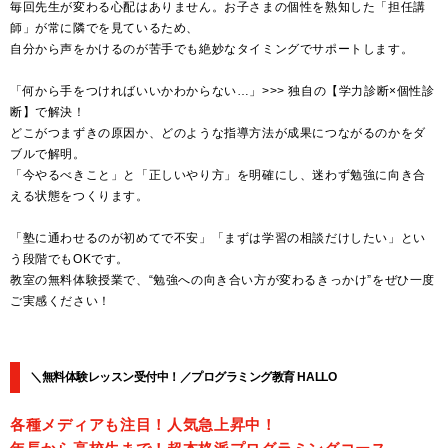
毎回先生が変わる心配はありません。お子さまの個性を熟知した「担任講
師」が常に隣でを見ているため、
自分から声をかけるのが苦手でも絶妙なタイミングでサポートします。
「何から手をつければいいかわからない…」>>> 独自の【学力診断×個性診
断】で解決！
どこがつまずきの原因か、どのような指導方法が成果につながるのかをダ
ブルで解明。
「今やるべきこと」と「正しいやり方」を明確にし、迷わず勉強に向き合
える状態をつくります。
「塾に通わせるのが初めてで不安」「まずは学習の相談だけしたい」とい
う段階でもOKです。
教室の無料体験授業で、“勉強への向き合い方が変わるきっかけ”をぜひ一度
ご実感ください！
＼無料体験レッスン受付中！／プログラミング教育 HALLO
各種メディアも注目！人気急上昇中！