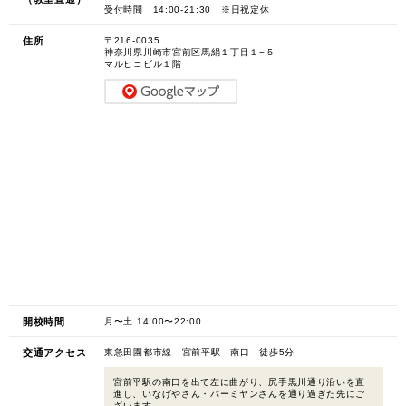
受付時間 14:00-21:30 ※日祝定休
住所
〒216-0035
神奈川県川崎市宮前区馬絹１丁目１−５
マルヒコビル１階
開校時間
月〜土 14:00〜22:00
交通アクセス
東急田園都市線 宮前平駅 南口 徒歩5分
宮前平駅の南口を出て左に曲がり、尻手黒川通り沿いを直
進し、いなげやさん・バーミヤンさんを通り過ぎた先にご
ざいます。