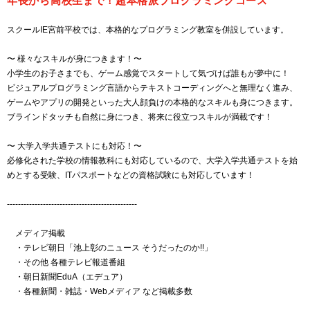
年長から高校生まで！超本格派プログラミングコース
スクールIE宮前平校では、本格的なプログラミング教室を併設しています。
〜 様々なスキルが身につきます！〜
小学生のお子さまでも、ゲーム感覚でスタートして気づけば誰もが夢中に！
ビジュアルプログラミング言語からテキストコーディングへと無理なく進み、
ゲームやアプリの開発といった大人顔負けの本格的なスキルも身につきます。
ブラインドタッチも自然に身につき、将来に役立つスキルが満載です！
〜 大学入学共通テストにも対応！〜
必修化された学校の情報教科にも対応しているので、大学入学共通テストを始
めとする受験、ITパスポートなどの資格試験にも対応しています！
-----------------------------------------------
メディア掲載
・テレビ朝日「池上彰のニュース そうだったのか!!」
・その他 各種テレビ報道番組
・朝日新聞EduA（エデュア）
・各種新聞・雑誌・Webメディア など掲載多数