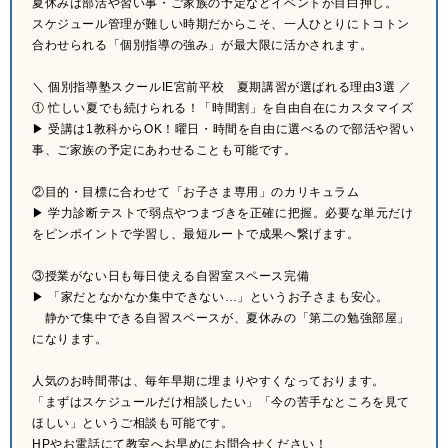
夏休みは部活や習い事・ご家族の予定などイベントが目白押し。
スケジュール管理が難しい時期だからこそ、一人ひとりにトコトン
合わせられる「個別指導の強み」が最大限に活かされます。
＼ 個別指導塾スクールIE宮前平校 夏期講習が選ばれる理由3選 ／
① 忙しい夏でも続けられる！「時間割」を自由自在にカスタマイズ
▶ 受講は1教科からOK！曜日・時間を自由に選べるので部活や習い
事、ご家族の予定にあわせることも可能です。
②目的・目標に合わせて「お子さま専用」のカリキュラム
▶ 学力診断テストで弱点やつまづきを正確に把握。必要な単元だけ
をピンポイントで学習し、最短ルートで成果へ繋げます。
③授業がない日も毎日使える自習室スペース完備
▶ 「家だとなかなか集中できない…」というお子さまも安心。
静かで集中できる自習スペースが、夏休みの「第二の勉強部屋」
になります。
人気のお時間帯は、毎年早期に埋まりやすくなっております。
「まずはスケジュールだけ相談したい」「今の苦手なところを見て
ほしい」というご相談も可能です。
HPやお電話にて教室へお早めにお問合せください！