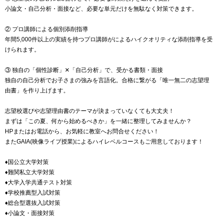
小論文・自己分析・面接など、必要な単元だけを無駄なく対策できます。
② プロ講師による個別添削指導
年間5,000件以上の実績を持つプロ講師がによるハイクオリティな添削指導を受
けられます。
③ 独自の「個性診断」✕「自己分析」で、受かる書類・面接
独自の自己分析でお子さまの強みを言語化。合格に繋がる「唯一無二の志望理
由書」を作り上げます。
志望校選びや志望理由書のテーマが決まっていなくても大丈夫！
まずは「この夏、何から始めるべきか」を一緒に整理してみませんか？
HPまたはお電話から、お気軽に教室へお問合せください！
またGAIA(映像ライブ授業)によるハイレベルコースもご用意しております！
♦国公立大学対策
♦難関私立大学対策
♦大学入学共通テスト対策
♦学校推薦型入試対策
♦総合型選抜入試対策
♦小論文・面接対策