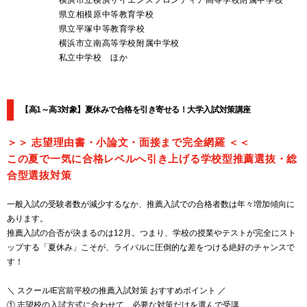
横浜市立横浜サイエンスフロンティア高等学校附属中学校
県立相模原中等教育学校
県立平塚中等教育学校
横浜市立南高等学校附属中学校
私立中学校 ほか
【高1～高3対象】夏休みで合格を引き寄せる！大学入試対策講座
＞＞ 志望理由書・小論文・面接まで完全網羅 ＜＜
この夏で一気に合格レベルへ引き上げる学校型推薦選抜・総
合型選抜対策
一般入試の受験者数が減少するなか、推薦入試での合格者数は年々増加傾向に
あります。
推薦入試の合否が決まるのは12月。つまり、学校の授業やテストが完全にスト
ップする「夏休み」こそが、ライバルに圧倒的な差をつける絶好のチャンスで
す！
＼ スクールIE宮前平校の推薦入試対策 おすすめポイント ／
① 志望校の入試方式に合わせて、必要な対策だけを選んで受講