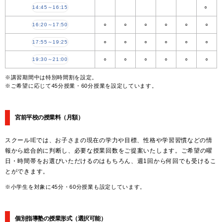
14:45～16:15
○
16:20～17:50
○
○
○
○
○
○
17:55～19:25
○
○
○
○
○
○
19:30～21:00
○
○
○
○
○
○
※講習期間中は特別時間割を設定。
※ご希望に応じて45分授業・60分授業を設定しています。
宮前平校の授業料
（月額）
スクールIEでは、お子さまの現在の学力や目標、性格や学習習慣などの情
報から総合的に判断し、必要な授業回数をご提案いたします。ご希望の曜
日・時間帯をお選びいただけるのはもちろん、週1回から何回でも受けるこ
とができます。
※小学生を対象に45分・60分授業も設定しています。
個別指導塾の授業形式（選択可能）