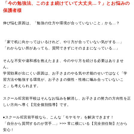
「今の勉強法、このまま続けていて大丈夫…？」とお悩みの
保護者様
伸び悩む原因は、「勉強の仕方や環境が合っていないこと」かも…？
「家で机に向かってはいるけれど、やり方が合っていない気がする…」
「わからない所があっても、質問できずにそのままになっている…」
そんな不安や違和感を抱えたまま、今のやり方を続ける必要はありませ
ん。
学習効果が出にくい原因は、お子さまのやる気や才能のせいではなく「学
習方法や勉強する環境が、お子さまの個性・性格に噛み合っていないこ
と」も考えられます。
スクールIE宮前平校はそんなお悩みを解消し、お子さまの努力の方向性を正
しい方向へ導く【完全個別指導】です。
♦スクールIE宮前平校なら、こんな「モヤモヤ」を解決できます！
「自分から質問するのが苦手…」>>> 常に横にいる【完全担任制】だから
安心！