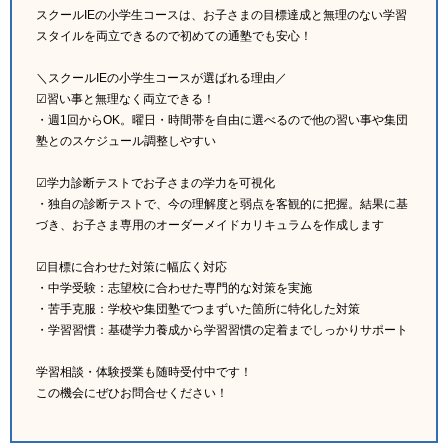
スクールIEの小学生コースは、お子さまの目標達成と無理のない学習
スタイルを両立できるので初めての通塾でも安心！
＼スクールIEの小学生コースが選ばれる理由／
☑習い事と無理なく両立できる！
・週1回からOK。曜日・時間帯を自由に選べるので他の習い事や集団
塾とのスケジュール調整しやすい
☑学力診断テストでお子さまの学力を可視化
・独自の診断テストで、今の理解度と弱点を客観的に把握。結果に基
づき、お子さま専用のオーダーメイドカリキュラムを作成します
☑目標に合わせた対策に幅広く対応
・中学受験：志望校に合わせた専門的な対策を実施
・苦手克服：学校や集団塾でつまずいた箇所に特化した対策
・学習習慣：基礎学力養成から学習習慣の定着までしっかりサポート
学習相談・体験授業も随時受付中です！
この機会にぜひお問合せください！