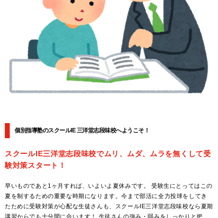
個別指導塾のスクールIE 三洋堂志段味校へようこそ！
スクールIE三洋堂志段味校でムリ、ムダ、ムラを無くして受
験対策スタート！
早いものであと1ヶ月すれば、いよいよ夏休みです。 受験生にとってはこの
夏を制するための重要な時期になります。今まで部活に全力投球をしてき
たために受験対策が心配な生徒さんも、スクールIE三洋堂志段味校なら夏期
講習からでも十分間に合います！ 生徒さんの強み・弱みをしっかりと把