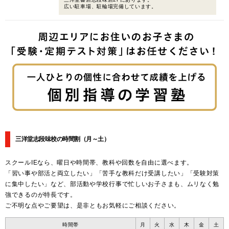
広い駐車場、駐輪場完備しています。
三洋堂志段味校の時間割
（月～土）
スクールIEなら、曜日や時間帯、教科や回数を自由に選べます。
「習い事や部活と両立したい」「苦手な教科だけ受講したい」「受験対策
に集中したい」など、部活動や学校行事で忙しいお子さまも、ムリなく勉
強できるのが特長です。
ご不明な点やご要望は、是非ともお気軽にご相談ください。
時間帯
月
火
水
木
金
土