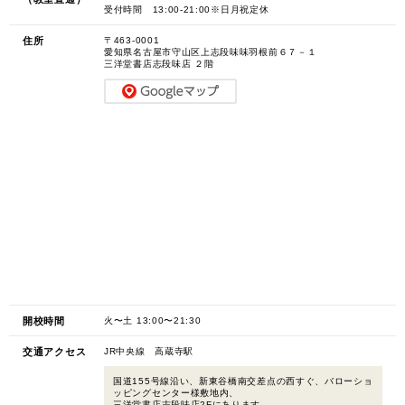
受付時間 13:00-21:00※日月祝定休
住所
〒463-0001
愛知県名古屋市守山区上志段味味羽根前６７－１
三洋堂書店志段味店 ２階
開校時間
火〜土 13:00〜21:30
交通アクセス
JR中央線 高蔵寺駅
国道155号線沿い、新東谷橋南交差点の西すぐ、バローショ
ッピングセンター様敷地内、
三洋堂書店志段味店2Fにあります。