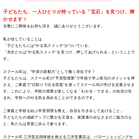
子どもたち、一人ひとりが持っている「宝石」を見つけ、輝
かせます！
当塾にご興味をお持ち頂き、誠にありがとうございます。
私が信じていることは
「子どもたちには”やる気スイッチ”がついている」
「先生たちは”やる気スイッチ”を見つけ、押してあげられる」ということで
す。
スクールIEは、”学習の原動力”として働く存在です！
子どもたちは、スクールIEの”予習型授業”で学校で学ぶ単元のポイントを押
さえ、ご家庭で”日割りで出る宿題”を使ってスクールIEの学びを定着させま
す。これにより、学校の授業が楽しくなる「わかる・できる」の自信が生
まれ、学習へのやる気を高めることができるのです。
ご家庭と学校を結ぶ学習習慣を整え、自信を引き出してあげること。
子どもたちの成績アップに繋がる王道を、保護者のみなさまのご協力のも
と、私たちは実直に歩んで参ります。
スクールIE 三洋堂志段味校を抱える三洋堂書店は、バローショッピングセ