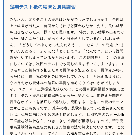
定期テスト後の結果と夏期講習
みなさん、定期テストの結果はいかがでしたでしょうか？ 予想以
上の結果が出た人、前回からそれほど変わらなかった人、良い結果
を出せなかった人…様々だと思います。 特に、良い結果を出せなか
った生徒さんたちは、がっくりと肩を落としているかもしれませ
ん。 「どうして出来なかったんだろう…」「なんでこの問題でつま
ずいたんだろう…」そんな「どうして？」「なんで？」という疑問
符が付いてしまっているかと思います。 この疑問符を「？」のまま
にしていては、次回のテストでも同じ結果を招いてしまいます。 モ
ヤモヤした気持ちを抱えたまま夏休みを迎えるより、夏休みが終わ
った時に「僕、私の夏休みは充実していたな！」と思えるように、
今のうちから夏休みの勉強の準備を進めてみてはいかがでしょう
か。 スクールIE三洋堂志段味校では、この夏も夏期講習を実施しま
す！ テスト結果に納得出来なかった生徒さんは、間違えた問題や
苦手なポイントを徹底して勉強し、克服することをこの夏のテーマ
にすることもありです。 来年の春、受験を控えている生徒さんであ
れば、受験に向けた学習方法を提案します。 個別指導のスクールIE
三洋堂志段味校なら、つきっきりで講師が指導しますので、苦手克
服も受験対策も生徒にあわせた勉強方法で解決していきます。 この
夏は「わかった！」「できた！」の積み重ねをして、「ピンチ」を