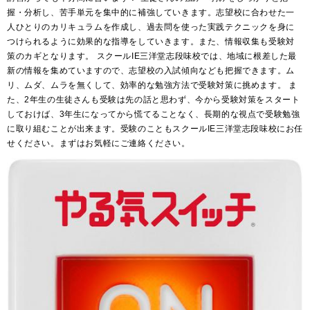
握・分析し、苦手単元を集中的に補強していきます。志望校に合わせた一
人ひとりのカリキュラムを作成し、過去問を使った実践テクニックを身に
つけられるように効果的な指導をしていきます。また、情報収集も受験対
策のカギとなります。 スクールIE三洋堂志段味校では、地域に根差した最
新の情報を集めていますので、志望校の入試傾向なども把握できます。ム
リ、ムダ、ムラを無くして、効率的な勉強方法で受験対策に挑めます。 ま
た、2年生の生徒さんも受験は先の話と思わず、今から受験対策をスタート
しておけば、3年生になってから慌てることなく、長期的な視点で受験勉強
に取り組むことが出来ます。受験のこともスクールIE三洋堂志段味校にお任
せください。まずはお気軽にご連絡ください。