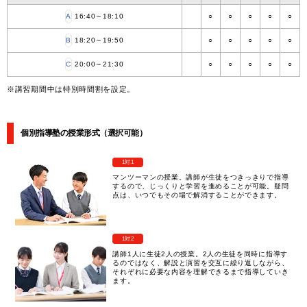
A
16:40～18:10
○
○
○
○
○
B
18:20～19:50
○
○
○
○
○
C
20:00～21:30
○
○
○
○
○
※講習期間中は特別時間割を設定。
個別指導塾の授業形式（選択可能）
1対1
マンツーマンの授業。講師が生徒をつきっきりで指導
するので、じっくりと学習を進めることが可能。疑問
点は、いつでもその場で解消することができます。
1対2
講師1人に生徒2人の授業。2人の生徒を同時に指導す
るのではなく、解説と演習を交互に繰り返しながら、
それぞれに必要な内容を理解できるまで指導していき
ます。