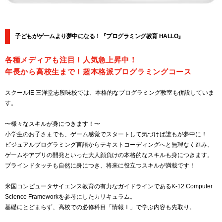
子どもがゲームより夢中になる！『プログラミング教育 HALLO』
各種メディアも注目！人気急上昇中！
年長から高校生まで！超本格派プログラミングコース
スクールIE 三洋堂志段味校では、本格的なプログラミング教室も併設していま
す。
〜様々なスキルが身につきます！〜
小学生のお子さまでも、ゲーム感覚でスタートして気づけば誰もが夢中に！
ビジュアルプログラミング言語からテキストコーディングへと無理なく進み、
ゲームやアプリの開発といった大人顔負けの本格的なスキルも身につきます。
ブラインドタッチも自然に身につき、将来に役立つスキルが満載です！
米国コンピュータサイエンス教育の有力なガイドラインであるK-12 Computer
Science Frameworkを参考にしたカリキュラム。
基礎にとどまらず、高校での必修科目「情報Ⅰ」で学ぶ内容も先取り。