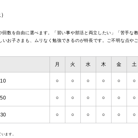
土）
科や回数を自由に選べます。「習い事や部活と両立したい」「苦手な
しいお子さまも、ムリなく勉強できるのが特長です。ご不明な点や
月
火
水
木
金
土
○
○
○
○
○
○
10
○
○
○
○
○
○
50
○
○
○
○
○
○
:30
ています。