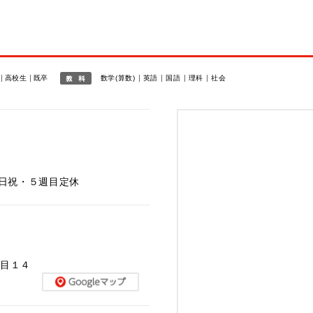
報
高校生
既卒
数学(算数)
英語
国語
理科
社会
 ※日祝・５週目定休
丁目１４