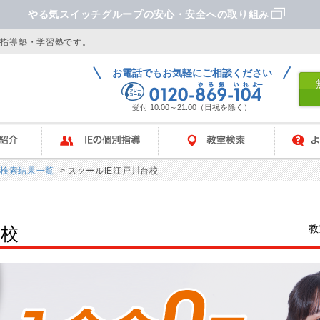
やる気スイッチグループの安心・安全への取り組み
別指導塾・学習塾です。
お電話でもお気軽にご相談ください
受付 10:00～21:00（日祝を除く）
IEの個別指導
教室検索
よくあ
検索結果一覧
> スクールIE江戸川台校
教
台校