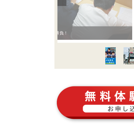
授業は１分１秒が真剣勝負！