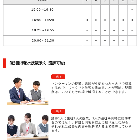
15:00～16:30
○
16:50～18:20
○
○
○
○
○
○
18:25～19:55
○
○
○
○
○
○
20:00～21:30
○
○
○
○
○
個別指導塾の授業形式（選択可能）
1対1
マンツーマンの授業。講師が生徒をつきっきりで指導
するので、じっくりと学習を進めることが可能。疑問
点は、いつでもその場で解消することができます。
1対2
講師1人に生徒2人の授業。2人の生徒を同時に指導す
るのではなく、解説と演習を交互に繰り返しながら、
それぞれに必要な内容を理解できるまで指導していき
ます。