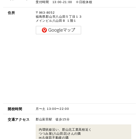
受付時間 13:00-21:00 ※日祝休校
住所
〒963-8052
福島県郡山市八山田５丁目１３
メインビル八山田Ｂ １階１
開校時間
月〜土 13:00〜22:00
交通アクセス
郡山富田駅 徒歩15分
内環状線沿い、郡山北工業高校近く
つつみ屋(八山田店)さんの隣
㈱久保田不動産の隣