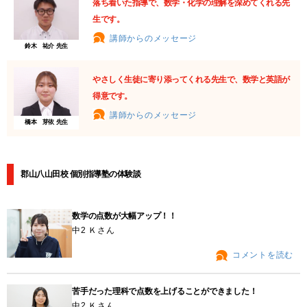
落ち着いた指導で、数学・化学の理解を深めてくれる先
生です。
講師からのメッセージ
鈴木 祐介 先生
やさしく生徒に寄り添ってくれる先生で、数学と英語が
得意です。
講師からのメッセージ
橋本 芽依 先生
郡山八山田校 個別指導塾の体験談
数学の点数が大幅アップ！！
中2 Ｋさん
コメントを読む
苦手だった理科で点数を上げることができました！
中2 Ｋさん