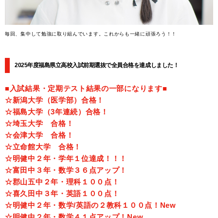
毎回、集中して勉強に取り組んでいます。これからも一緒に頑張ろう！！
2025年度福島県立高校入試前期選抜で全員合格を達成しました！
■入試結果・定期テスト結果の一部になります■
☆新潟大学（医学部）合格！
☆福島大学（3年連続）合格！
☆埼玉大学 合格！
☆会津大学 合格！
☆立命館大学 合格！
☆明健中２年・学年１位達成！！！
☆富田中３年・数学３６点アップ！
☆郡山五中２年・理科１００点！
☆喜久田中３年・英語１００点！
☆明健中２年・数学/英語の２教科１００点！New
☆明健中２年・数学４１点アップ！New