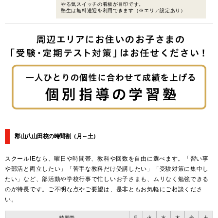
やる気スイッチの看板が目印です。
塾生は無料送迎を利用できます（※エリア設定あり）
郡山八山田校の時間割
（月～土）
スクールIEなら、曜日や時間帯、教科や回数を自由に選べます。「習い事
や部活と両立したい」「苦手な教科だけ受講したい」「受験対策に集中し
たい」など、部活動や学校行事で忙しいお子さまも、ムリなく勉強できる
のが特長です。ご不明な点やご要望は、是非ともお気軽にご相談くださ
い。
時間帯
月
火
水
木
金
土