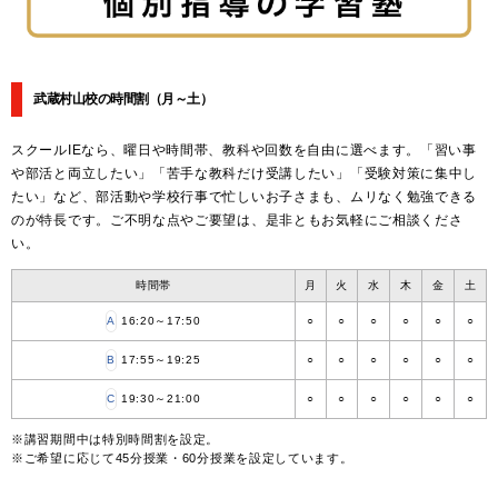
武蔵村山校の時間割
（月～土）
スクールIEなら、曜日や時間帯、教科や回数を自由に選べます。「習い事
や部活と両立したい」「苦手な教科だけ受講したい」「受験対策に集中し
たい」など、部活動や学校行事で忙しいお子さまも、ムリなく勉強できる
のが特長です。ご不明な点やご要望は、是非ともお気軽にご相談くださ
い。
時間帯
月
火
水
木
金
土
A
16:20～17:50
○
○
○
○
○
○
B
17:55～19:25
○
○
○
○
○
○
C
19:30～21:00
○
○
○
○
○
○
※講習期間中は特別時間割を設定。
※ご希望に応じて45分授業・60分授業を設定しています。