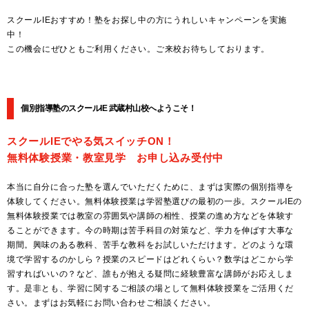
スクールIEおすすめ！塾をお探し中の方にうれしいキャンペーンを実施
中！
この機会にぜひともご利用ください。ご来校お待ちしております。
個別指導塾のスクールIE 武蔵村山校へようこそ！
スクールIEでやる気スイッチON！
無料体験授業・教室見学 お申し込み受付中
本当に自分に合った塾を選んでいただくために、まずは実際の個別指導を
体験してください。無料体験授業は学習塾選びの最初の一歩。スクールIEの
無料体験授業では教室の雰囲気や講師の相性、授業の進め方などを体験す
ることができます。今の時期は苦手科目の対策など、学力を伸ばす大事な
期間。興味のある教科、苦手な教科をお試しいただけます。どのような環
境で学習するのかしら？授業のスピードはどれくらい？数学はどこから学
習すればいいの？など、誰もが抱える疑問に経験豊富な講師がお応えしま
す。是非とも、学習に関するご相談の場として無料体験授業をご活用くだ
さい。まずはお気軽にお問い合わせご相談ください。