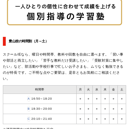
豊山校の時間割
（月～土）
スクールIEなら、曜日や時間帯、教科や回数を自由に選べます。「習い事
や部活と両立したい」「苦手な教科だけ受講したい」「受験対策に集中し
たい」など、部活動や学校行事で忙しいお子さまも、ムリなく勉強できる
のが特長です。ご不明な点やご要望は、是非ともお気軽にご相談くださ
い。
時間帯
月
火
水
木
金
土
A
16:50～18:20
○
○
○
○
○
○
B
18:30～20:00
○
○
○
○
○
○
C
20:10～21:40
○
○
○
○
○
○