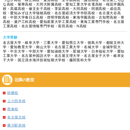
つばさ高校・緑丘高校・愛知高校・至学館高校・誠信高校・名古屋たちば
な高校・菊華高校・大同大附属高校・愛知工業大学名電高校・桜花学園高
校・高蔵高校・修文女子高校・享栄高校・大同高校・同朋高校・成信高
校・愛知みずほ大学瑞穂高校・名古屋経済大学市邨高校・名古屋大谷高
校・中部大学春日丘高校・啓明学館高校・東海学園高校・古知野高校・誉
高校・瀬戸工科高校・愛知産業大学工業高校・東海工業専門学校・名古屋
工業高校・名古屋情報専門学校・富田高校・N高校
大学受験
名古屋大学・岐阜大学・三重大学・愛知県立大学・徳島大学・都留文科大
学・愛知教育大学・南山大学・名古屋工業大学・名城大学・金城学院大
学・中京大学・中部大学・愛知淑徳大学・星城大学・日本福祉大学・愛知
工業大学・名古屋外国語大学・名古屋文理大学・名古屋女子大学・岐阜女
子大学・国立清水海洋技術短期大学校・藤田医科大学
近隣の教室
師勝校
上小田井校
西春校
名古屋北校
勝川駅前校