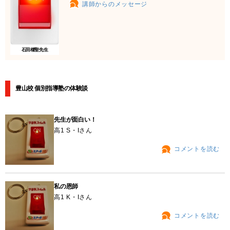
講師からのメッセージ
石田櫂聖先生
豊山校 個別指導塾の体験談
先生が面白い！
高1 S・Iさん
コメントを読む
私の恩師
高1 K・Iさん
コメントを読む