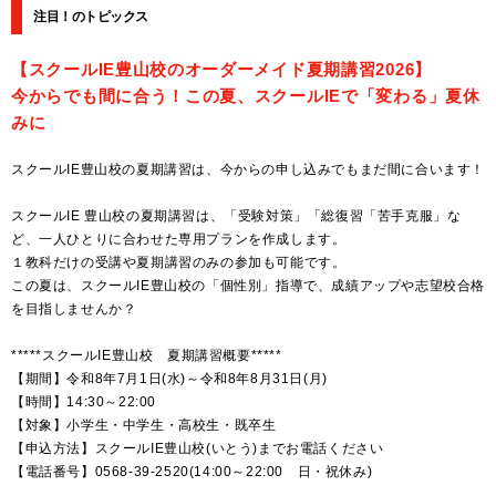
注目！のトピックス
【スクールIE豊山校のオーダーメイド夏期講習2026】
今からでも間に合う！この夏、スクールIEで「変わる」夏休
みに
スクールIE豊山校の夏期講習は、今からの申し込みでもまだ間に合います！
スクールIE 豊山校の夏期講習は、「受験対策」「総復習「苦手克服」な
ど、一人ひとりに合わせた専用プランを作成します。
１教科だけの受講や夏期講習のみの参加も可能です。
この夏は、スクールIE豊山校の「個性別」指導で、成績アップや志望校合格
を目指しませんか？
*****スクールIE豊山校 夏期講習概要*****
【期間】令和8年7月1日(水)～令和8年8月31日(月)
【時間】14:30～22:00
【対象】小学生・中学生・高校生・既卒生
【申込方法】スクールIE豊山校(いとう)までお電話ください
【電話番号】0568-39-2520(14:00～22:00 日・祝休み)