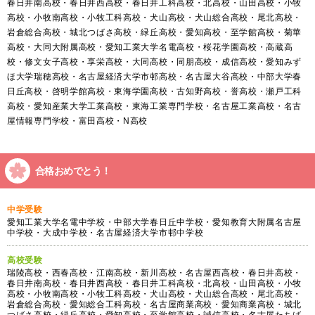
春日井南高校・春日井西高校・春日井工科高校・北高校・山田高校・小牧
高校・小牧南高校・小牧工科高校・犬山高校・犬山総合高校・尾北高校・
岩倉総合高校・城北つばさ高校・緑丘高校・愛知高校・至学館高校・菊華
高校・大同大附属高校・愛知工業大学名電高校・桜花学園高校・高蔵高
校・修文女子高校・享栄高校・大同高校・同朋高校・成信高校・愛知みず
ほ大学瑞穂高校・名古屋経済大学市邨高校・名古屋大谷高校・中部大学春
日丘高校・啓明学館高校・東海学園高校・古知野高校・誉高校・瀬戸工科
高校・愛知産業大学工業高校・東海工業専門学校・名古屋工業高校・名古
屋情報専門学校・富田高校・N高校
合格おめでとう！
中学受験
愛知工業大学名電中学校・中部大学春日丘中学校・愛知教育大附属名古屋
中学校・大成中学校・名古屋経済大学市邨中学校
高校受験
瑞陵高校・西春高校・江南高校・新川高校・名古屋西高校・春日井高校・
春日井南高校・春日井西高校・春日井工科高校・北高校・山田高校・小牧
高校・小牧南高校・小牧工科高校・犬山高校・犬山総合高校・尾北高校・
岩倉総合高校・愛知総合工科高校・名古屋商業高校・愛知商業高校・城北