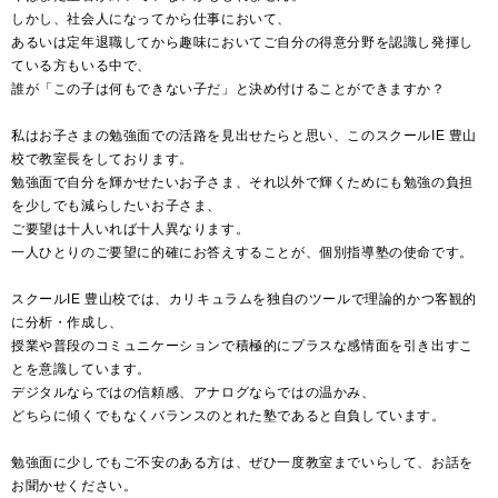
しかし、社会人になってから仕事において、
あるいは定年退職してから趣味においてご自分の得意分野を認識し発揮し
ている方もいる中で、
誰が「この子は何もできない子だ」と決め付けることができますか？
私はお子さまの勉強面での活路を見出せたらと思い、このスクールIE 豊山
校で教室長をしております。
勉強面で自分を輝かせたいお子さま、それ以外で輝くためにも勉強の負担
を少しでも減らしたいお子さま、
ご要望は十人いれば十人異なります。
一人ひとりのご要望に的確にお答えすることが、個別指導塾の使命です。
スクールIE 豊山校では、カリキュラムを独自のツールで理論的かつ客観的
に分析・作成し、
授業や普段のコミュニケーションで積極的にプラスな感情面を引き出すこ
とを意識しています。
デジタルならではの信頼感、アナログならではの温かみ、
どちらに傾くでもなくバランスのとれた塾であると自負しています。
勉強面に少しでもご不安のある方は、ぜひ一度教室までいらして、お話を
お聞かせください。