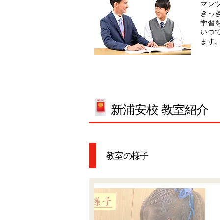
マン
きっ
学習
いつ
ます
新浦安校 教室紹介
教室の様子