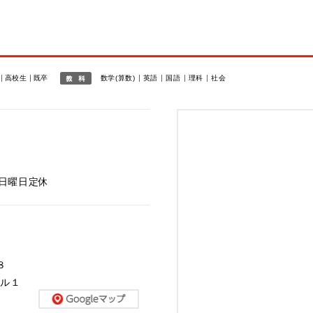
高校生
既卒
数学(算数)
英語
国語
理科
社会
 ※日曜日定休
８
ール１