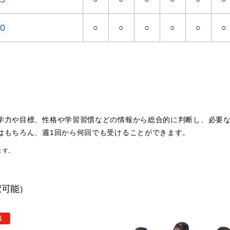
00
○
○
○
○
○
○
学力や目標、性格や学習習慣などの情報から総合的に判断し、必要
はもちろん、週1回から何回でも受けることができます。
ます。
択可能）
1