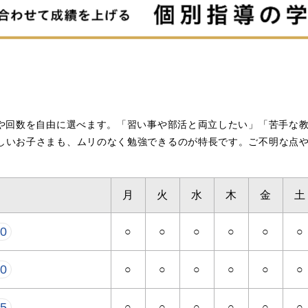
）
科や回数を自由に選べます。「習い事や部活と両立したい」「苦手な
しいお子さまも、ムリのなく勉強できるのが特長です。ご不明な点
月
火
水
木
金
土
10
○
○
○
○
○
○
50
○
○
○
○
○
○
25
○
○
○
○
○
○