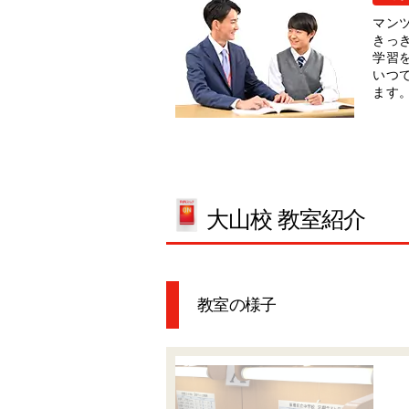
マン
きっ
学習
いつ
ます
大山校 教室紹介
教室の様子