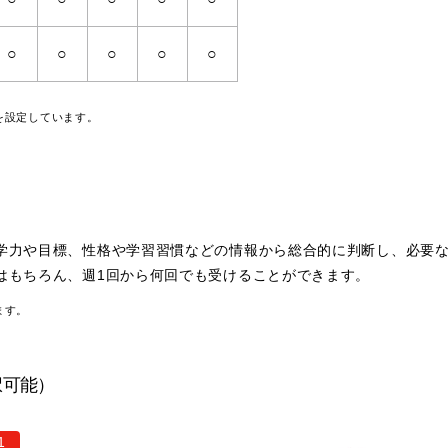
○
○
○
○
○
を設定しています。
学力や目標、性格や学習習慣などの情報から総合的に判断し、必要
はもちろん、週1回から何回でも受けることができます。
ます。
択可能）
1