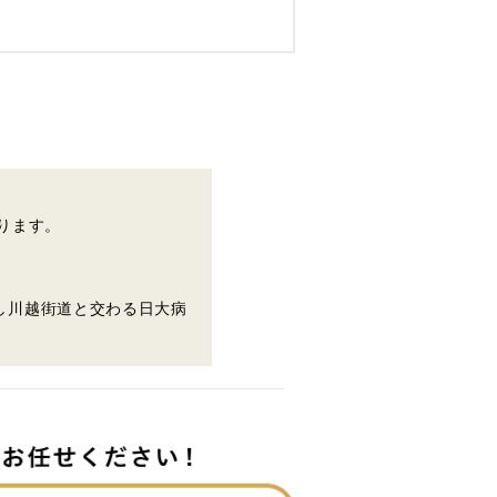
ります。
し川越街道と交わる日大病