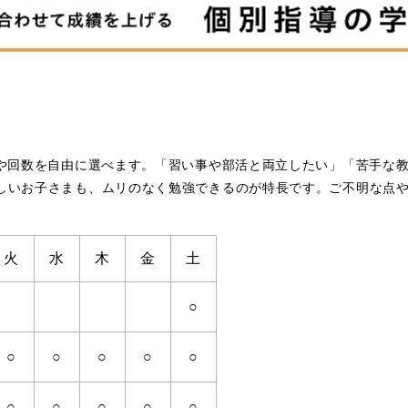
科や回数を自由に選べます。「習い事や部活と両立したい」「苦手な
しいお子さまも、ムリのなく勉強できるのが特長です。ご不明な点
火
水
木
金
土
○
○
○
○
○
○
○
○
○
○
○