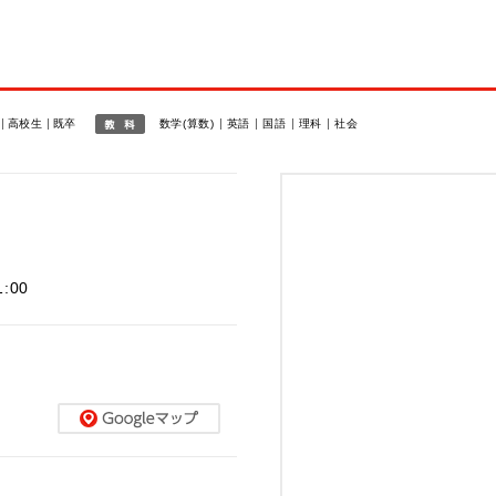
高校生
既卒
数学(算数)
英語
国語
理科
社会
1:00