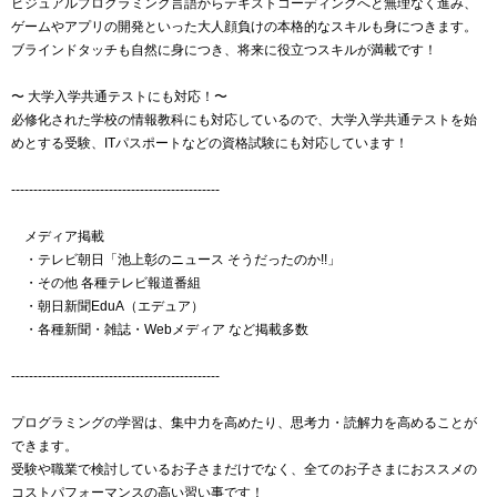
ビジュアルプログラミング言語からテキストコーディングへと無理なく進み、
ゲームやアプリの開発といった大人顔負けの本格的なスキルも身につきます。
ブラインドタッチも自然に身につき、将来に役立つスキルが満載です！
〜 大学入学共通テストにも対応！〜
必修化された学校の情報教科にも対応しているので、大学入学共通テストを始
めとする受験、ITパスポートなどの資格試験にも対応しています！
-----------------------------------------------
メディア掲載
・テレビ朝日「池上彰のニュース そうだったのか!!」
・その他 各種テレビ報道番組
・朝日新聞EduA（エデュア）
・各種新聞・雑誌・Webメディア など掲載多数
-----------------------------------------------
プログラミングの学習は、集中力を高めたり、思考力・読解力を高めることが
できます。
受験や職業で検討しているお子さまだけでなく、全てのお子さまにおススメの
コストパフォーマンスの高い習い事です！