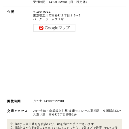
受付時間 14:00-22:00（日・祝定休）
住所
〒190-0011
東京都立川市高松町２丁目１６−９
パーク・ホームズ１階
開校時間
月〜土 14:00〜22:00
交通アクセス
JR中央線・南武線立川駅/多摩モノレール高松駅 | 立川駅北口バ
ス乗り場：高松町2丁目停歩1分
立川駅から立川通りを徒歩12分。駅を背に左手にございます。
立川駅北口から約5分に1本出ているバスでしたら、3分ほどで最寄りのバス停