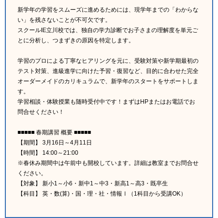
新学年の学習をスムーズに進めるためには、現学年までの「わからな
い」を残さないことが不可欠です。
スクールIE立川校では、独自の学力診断でお子さまの理解度を単元ご
とに分析し、つまずきの原因を特定します。
学習のプロによる丁寧なヒアリングを元に、受験対策や新学期最初の
テスト対策、進級進学に向けた予習・復習など、目的に合わせた完全
オーダーメイドのカリキュラムで、新学年のスタートをサポートしま
す。
学習相談・体験授業も随時受付中です！まずはHPまたはお電話でお
問合せください！
■■■■■ 春期講習 概要 ■■■■■
【期間】 3月16日～4月11日
【時間】 14:00～21:00
※春休み期間中は午前中も開校しています。詳細は教室までお問合せ
ください。
【対象】 新小1～小6・新中1～中3・新高1～高3・既卒生
【科目】 英・数(算)・国・理・社・情報Ⅰ（1科目から受講OK）