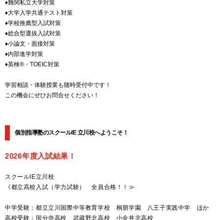
♦難関私立大学対策
♦大学入学共通テスト対策
♦学校推薦型入試対策
♦総合型選抜入試対策
♦小論文・面接対策
♦内部進学対策
♦英検®・TOEIC対策
学習相談・体験授業も随時受付中です！
この機会にぜひお問合せください！
個別指導塾のスクールIE 立川校へようこそ！
2026年度入試結果！
スクールIE立川校
《都立高校入試（学力試験） 全員合格！！≫
中学受験：都立立川国際中等教育学校 桐朋学園 八王子実践中学 ほか
高校受験：国分寺高校 武蔵野北高校 小金井北高校