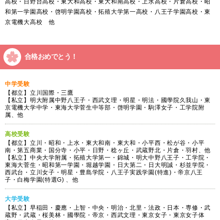
高校・日野台高校・東大和高校・東大和南高校・上水高校・片倉高校・昭
和第一学園高校・啓明学園高校・拓殖大学第一高校・八王子学園高校・東
京電機大高校 他
合格おめでとう！
中学受験
【都立】立川国際・三鷹
【私立】明大附属中野八王子・西武文理・明星・明法・國學院久我山・東
京電機大学中学・東海大学菅生中等部・啓明学園・駒澤女子・工学院附
属、他
高校受験
【都立】立川・昭和・上水・東大和南・東大和・小平西・松が谷・小平
南・第五商業・国分寺・小平・日野・稔ヶ丘・武蔵野北・片倉・羽村、他
【私立】中央大学附属・拓殖大学第一・錦城・明大中野八王子・工学院・
東海大菅生・昭和第一学園・堀越学園・日大第二・日大明誠・杉並学院・
西武台・立川女子・明星・豊島学院・八王子実践学園(特進)・帝京八王
子・白梅学園(特選G) 、他
大学受験
【私立】早稲田・慶應・上智・中央・明治・北里・法政・日本・専修・武
蔵野・武蔵・桜美林・國學院・帝京・西武文理・東京女子・東京女子体