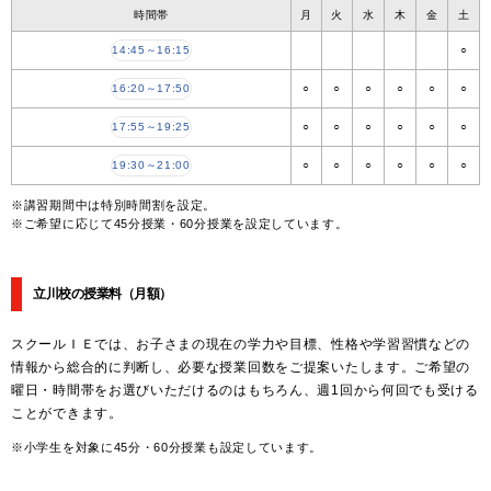
時間帯
月
火
水
木
金
土
14:45～16:15
○
16:20～17:50
○
○
○
○
○
○
17:55～19:25
○
○
○
○
○
○
19:30～21:00
○
○
○
○
○
○
※講習期間中は特別時間割を設定。
※ご希望に応じて45分授業・60分授業を設定しています。
立川校の授業料
（月額）
スクールＩＥでは、お子さまの現在の学力や目標、性格や学習習慣などの
情報から総合的に判断し、必要な授業回数をご提案いたします。ご希望の
曜日・時間帯をお選びいただけるのはもちろん、週1回から何回でも受ける
ことができます。
※小学生を対象に45分・60分授業も設定しています。