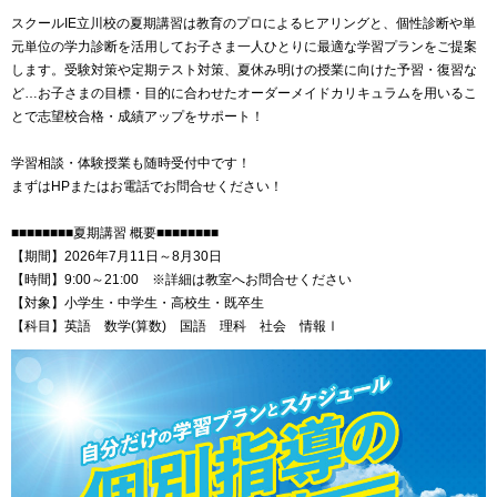
スクールIE立川校の夏期講習は教育のプロによるヒアリングと、個性診断や単
元単位の学力診断を活用してお子さま一人ひとりに最適な学習プランをご提案
します。受験対策や定期テスト対策、夏休み明けの授業に向けた予習・復習な
ど…お子さまの目標・目的に合わせたオーダーメイドカリキュラムを用いるこ
とで志望校合格・成績アップをサポート！
学習相談・体験授業も随時受付中です！
まずはHPまたはお電話でお問合せください！
■■■■■■■■夏期講習 概要■■■■■■■■
【期間】2026年7月11日～8月30日
【時間】9:00～21:00 ※詳細は教室へお問合せください
【対象】小学生・中学生・高校生・既卒生
【科目】英語 数学(算数) 国語 理科 社会 情報Ⅰ