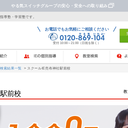
やる気スイッチグループの安心・安全への取り組み
別指導塾・学習塾です。
お電話でもお気軽にご相談ください
受付 10:00～21:00（日祝を除く）
IEの個別指導
教室検索
よくあ
検索結果一覧
> スクールIE売布神社駅前校
教
社駅前校