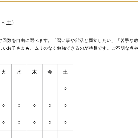
月～土）
科や回数を自由に選べます。「習い事や部活と両立したい」「苦手な
しいお子さまも、ムリのなく勉強できるのが特長です。ご不明な点
火
水
木
金
土
○
○
○
○
○
○
○
○
○
○
○