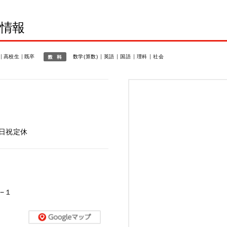
室情報
高校生
既卒
数学(算数)
英語
国語
理科
社会
※日祝定休
−１