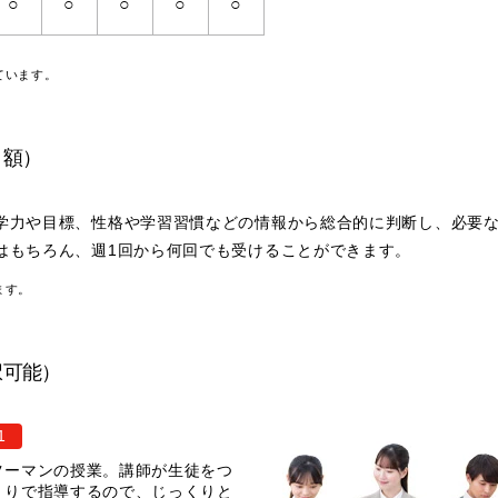
○
○
○
○
○
ています。
月額）
学力や目標、性格や学習習慣などの情報から総合的に判断し、必要
はもちろん、週1回から何回でも受けることができます。
ます。
択可能）
1
ツーマンの授業。講師が生徒をつ
きりで指導するので、じっくりと