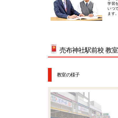
学習
いつ
ます
売布神社駅前校 教
教室の様子