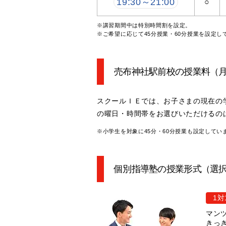
19:30～21:00
○
※講習期間中は特別時間割を設定。
※ご希望に応じて45分授業・60分授業を設定し
売布神社駅前校の授業料
（
スクールＩＥでは、お子さまの現在の
の曜日・時間帯をお選びいただけるの
※小学生を対象に45分・60分授業も設定してい
個別指導塾の授業形式（選
1対
マン
きっ