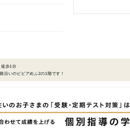
り徒歩1分
路沿いのピピアめふ2の1階です！