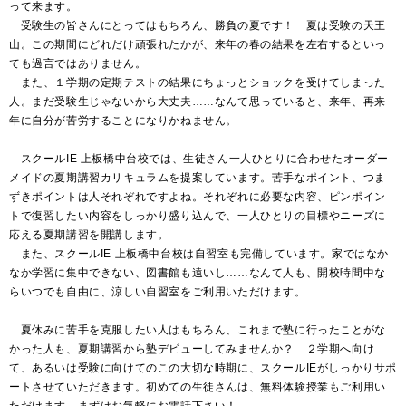
って来ます。
受験生の皆さんにとってはもちろん、勝負の夏です！ 夏は受験の天王
山。この期間にどれだけ頑張れたかが、来年の春の結果を左右するといっ
ても過言ではありません。
また、１学期の定期テストの結果にちょっとショックを受けてしまった
人。まだ受験生じゃないから大丈夫……なんて思っていると、来年、再来
年に自分が苦労することになりかねません。
スクールIE 上板橋中台校では、生徒さん一人ひとりに合わせたオーダー
メイドの夏期講習カリキュラムを提案しています。苦手なポイント、つま
ずきポイントは人それぞれですよね。それぞれに必要な内容、ピンポイン
トで復習したい内容をしっかり盛り込んで、一人ひとりの目標やニーズに
応える夏期講習を開講します。
また、スクールIE 上板橋中台校は自習室も完備しています。家ではなか
なか学習に集中できない、図書館も遠いし……なんて人も、開校時間中な
らいつでも自由に、涼しい自習室をご利用いただけます。
夏休みに苦手を克服したい人はもちろん、これまで塾に行ったことがな
かった人も、夏期講習から塾デビューしてみませんか？ ２学期へ向け
て、あるいは受験に向けてのこの大切な時期に、スクールIEがしっかりサポ
ートさせていただきます。初めての生徒さんは、無料体験授業もご利用い
ただけます。まずはお気軽にお電話下さい！