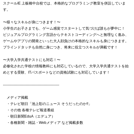
スクールIE 上板橋中台校では、本格的なプログラミング教室を併設していま
す。
〜様々なスキルが身につきます！〜
小学生のお子さまでも、ゲーム感覚でスタートして気づけば誰もが夢中に！
ビジュアルプログラミング言語からテキストコーディングへと無理なく進み、
ゲームやアプリの開発といった大人顔負けの本格的なスキルも身につきます。
ブラインドタッチも自然に身につき、将来に役立つスキルが満載です！
〜大学入学共通テストにも対応！〜
必修化された学校の情報教科にも対応しているので、大学入学共通テストを始
めとする受験、ITパスポートなどの資格試験にも対応しています！
-----------------------------------------------
メディア掲載
・テレビ朝日「池上彰のニュース そうだったのか!!」
・その他 各種テレビ報道番組
・朝日新聞EduA（エデュア）
・各種新聞・雑誌・Webメディア など掲載多数