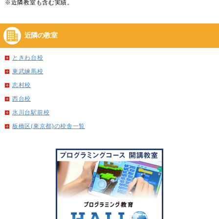
※近隣教室も含む実績。
近隣の教室
ときわ台校
東武練馬校
志村校
西台校
氷川台駅前校
板橋区(東京都)の校舎一覧