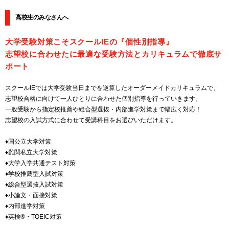
高校生のみなさんへ
大学受験対策こそスクールIEの『個性別指導』
志望校に合わせたに最適な受験方法とカリキュラムで徹底サ
ポート
スクールIEでは大学受験当日までを逆算したオーダーメイドカリキュラムで、
志望校合格に向けて一人ひとりに合わせた個別指導を行っていきます。
一般受験から指定校推薦や総合型選抜・内部進学対策まで幅広く対応！
志望校の入試方式に合わせて受講科目をお選びいただけます。
♦国公立大学対策
♦難関私立大学対策
♦大学入学共通テスト対策
♦学校推薦型入試対策
♦総合型選抜入試対策
♦小論文・面接対策
♦内部進学対策
♦英検®・TOEIC対策