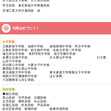
日大豊山女子高校 日大豊山高校
帝京高校 東京家政大学附属高校
芝浦工業大学付属高校 他
合格おめでとう！
中学受験
立教新座中学校 淑徳中学校 淑徳巣鴨中学校 帝京中学校
立教女学院中学校 郁文館中学校 法政大学第二中学校
城北埼玉中学校 浦和学院中学校 成立学園中学校
多摩大目黒中学校 日大豊山中学校 日大豊
山女子中学校
目白研心中学校 大妻女子中学校
國學院大學久我山中学校
東京成徳大学中学校 東京家政大学附属女子中学校
城西大学付属城西中学校 ほか多数
※近隣教室も含む実績。
高校受験
◆都立高校
青山高校 竹早高校 北園高校
文京高校 豊島高校 向丘高校
武蔵丘高校 杉並高校 芦花高校
総合芸術高校 板橋高校 板橋有徳高校