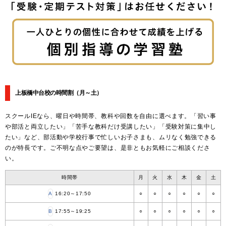
上板橋中台校の時間割
（月～土）
スクールIEなら、曜日や時間帯、教科や回数を自由に選べます。「習い事
や部活と両立したい」「苦手な教科だけ受講したい」「受験対策に集中し
たい」など、部活動や学校行事で忙しいお子さまも、ムリなく勉強できる
のが特長です。ご不明な点やご要望は、是非ともお気軽にご相談くださ
い。
時間帯
月
火
水
木
金
土
A
16:20～17:50
○
○
○
○
○
○
B
17:55～19:25
○
○
○
○
○
○