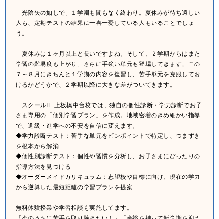
光陰矢の如しで、１学期も間もなく終わり。夏休みが待ち遠しい
人も、定期テストの結果に一喜一憂している人もいることでしょ
う。
夏休みは１ヶ月以上と長いですよね。そして、２学期からはまた
学習の難易度も上がり、さらに手強い単元も登場してきます。この
７～８月にきちんと１学期の内容を復習し、苦手単元を克服してお
けるかどうかで、２学期以降に大きな差がついてきます。
スクールIE 上板橋中台校では、独自の個性診断・学力診断でお子
さま専用の「個別学習プラン」を作成。地域密着のきめ細かい指導
で、進級・進学への不安を自信に変えます。
◆学力診断テスト：苦手な単元をピンポイントで特定し、つまずき
を根本から解消
◆個性別診断テスト：個性や習慣を分析し、お子さまにぴったりの
指導方法を見つける
◆オーダーメイドカリキュラム：志望校や目標に向け、現在の学力
から逆算した最短距離の学習プランを提案
無料体験授業や学習相談も実施してます。
「今のうちに苦手を取り除きたい！」「余裕を持って新学期を迎え