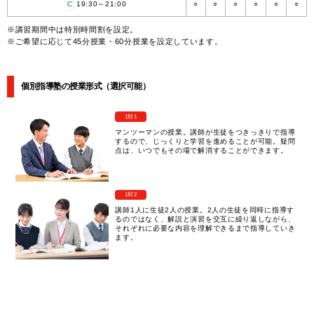
C
19:30～21:00
○
○
○
○
○
○
※講習期間中は特別時間割を設定。
※ご希望に応じて45分授業・60分授業を設定しています。
個別指導塾の授業形式（選択可能）
1対1
マンツーマンの授業。講師が生徒をつきっきりで指導
するので、じっくりと学習を進めることが可能。疑問
点は、いつでもその場で解消することができます。
1対2
講師1人に生徒2人の授業。2人の生徒を同時に指導す
るのではなく、解説と演習を交互に繰り返しながら、
それぞれに必要な内容を理解できるまで指導していき
ます。