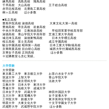
練馬高校 高島高校 飛鳥高校
千早高校 大山高校 王子総合高校
赤羽北桜高校 北豊島工業高校
桐ヶ丘高校 ほか多数
■私立高校
豊島学院高校 淑徳高校 大東文化大第一高校
豊南高校 帝京高校 岩倉高校
中央大学高校 立教池袋高校 早稲田実業学校高等部
淑徳高校 青山学院大学高等部 芝浦工業大学高校
城北埼玉高校 淑徳巣鴨高校 日本大学櫻丘高校
桜丘高校 富士見高校 成立学園高校
駿台学園高校 昭和第一高校 日本工業大学駒場高校
京華商業高校 目白研心高校 城西大学付属城西高校
京華女子高校 正則高校 ほか多数
※近隣教室も含む実績。
大学受験
大学受験
東京農工大学 東京都立大学 お茶の水女子大学
筑波大学 上智大学 青山学院大学
明治大学 東京理科大学 法政大学
立教大学 日本大学 東洋大学
専修大学 拓殖大学 成城大学
日本女子大学 武蔵大学 神田外国語大学
玉川大学 東京電機大学 女子栄養大学
工学院大学 創価大学 東洋英和女学院大学
明星大学 大東文化大学 十文字学園女子大学
武蔵野大学 武蔵野学院大学 ほか多数