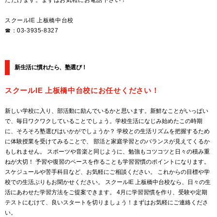
スクールIE 上板橋中台校
☎：03-3935-8327
新生活に慣れたら、塾選び！
スクールIE 上板橋中台校にお任せください！
新しい学校に入り、部活動に励んでいるかと思います。新鮮なことがいっぱい
で、毎日ワクワクしていることでしょう。学校生活になじみ始めたこの時期
に、そろそろ塾選びはいかがでしょうか？ 学校との生活リズムを把握するため
に体験授業を受けてみることで、 部活と家庭学習とのバランスが見えてくるか
もしれません。 スポーツや音楽と同じように、勉強もコツコツと日々の積み重
ねが大切！ 予習や復習のペースを作ることも学習習慣のポイントになります。
スケジュールや苦手科目など、お気軽にご相談ください。 これからの目標や学
校での生活ぶりもお聞かせください。 スクールIE 上板橋中台校なら、日々の生
活にあわせた学習方法をご提案できます。 4月に学習習慣を作り、受験や定期
テストにむけて、良いスタートを切りましょう！まずはお気軽にご連絡くださ
い。