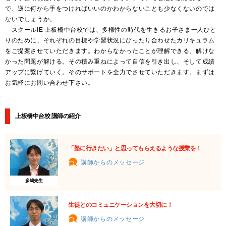
で、逆に何から手をつければいいのかわからないことも少なくないのでは
ないでしょうか。
スクールIE 上板橋中台校では、多様性の時代を生きるお子さま一人ひと
りのために、それぞれの目標や学習状況にぴったり合わせたカリキュラム
をご提案させていただきます。わからなかったことが理解できる、解けな
かった問題が解ける。その積み重ねによって自信を引き出し、そして成績
アップに繋げていく。そのサポートを全力でさせていただきます。まずは
お気軽にお問い合わせ下さい。
上板橋中台校 講師の紹介
「塾に行きたい」と思ってもらえるような授業を！
講師からのメッセージ
多嶋先生
生徒とのコミュニケーションを大切に！
講師からのメッセージ