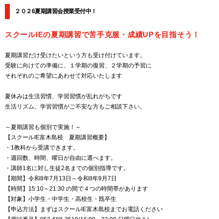
２０２6夏期講習会授業受付中！
スクールIEの夏期講習で苦手克服・成績UPを目指そう！
夏期講習だけ受けたいという方も受け付けています。
受験に向けての準備に、１学期の復習、２学期の予習に
それぞれのご希望にあわせて対応いたします
夏休みは生活習慣、学習習慣が乱れがちです
生活リズム、学習習慣がご不安な方もご相談下さい。
～夏期講習も個別で実施！～
【スクールIE富木島校 夏期講習概要】
・1教科から受講できます。
・週回数、時間、曜日が自由に選べます。
・講師1名に対し生徒2名までの個別指導です。
【期間】令和8年7月13日～令和8年9月7日
【時間】15:10～21:30 の間で４つの時間帯があります
【対象】小学生・中学生・高校生・既卒生
【申込方法】まずはスクールIE富木島校までお電話ください