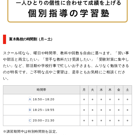
富木島校の時間割
（月～土）
スクールIEなら、曜日や時間帯、教科や回数を自由に選べます。「習い事
や部活と両立したい」「苦手な教科だけ受講したい」「受験対策に集中し
たい」など、部活動や学校行事で忙しいお子さまも、ムリなく勉強できる
のが特長です。ご不明な点やご要望は、是非ともお気軽にご相談くださ
い。
時間帯
月
火
水
木
金
土
A
16:50～18:20
○
○
○
○
○
○
B
18:25～19:55
○
○
○
○
○
○
C
20:00～21:30
○
○
○
○
○
○
※講習期間中は特別時間割を設定。