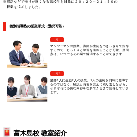
※部活などで帰りが遅くなる高校生を対象に２０：２０～２１：５０の
授業を追加しました。
個別指導塾の授業形式（選択可能）
1対1
マンツーマンの授業。講師が生徒をつきっきりで指導
するので、じっくりと学習を進めることが可能。疑問
点は、いつでもその場で解消することができます。
1対2
講師1人に生徒2人の授業。2人の生徒を同時に指導す
るのではなく、解説と演習を交互に繰り返しながら、
それぞれに必要な内容を理解できるまで指導していき
ます。
富木島校 教室紹介