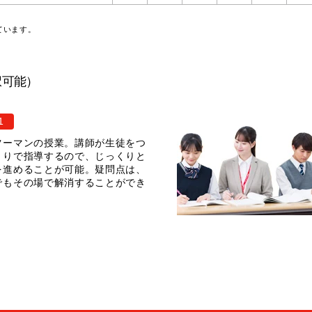
ています。
択可能）
1
ツーマンの授業。講師が生徒をつ
きりで指導するので、じっくりと
を進めることが可能。疑問点は、
でもその場で解消することができ
。
介