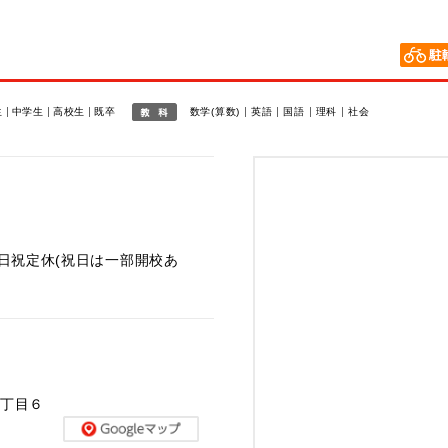
報
生
中学生
高校生
既卒
数学(算数)
英語
国語
理科
社会
 ※日祝定休(祝日は一部開校あ
４丁目６