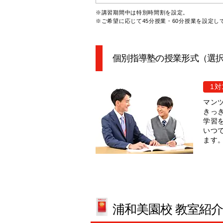
※講習期間中は特別時間割を設定。
※ご希望に応じて45分授業・60分授業を設定し
個別指導塾の授業形式（選
1対
マン
きっ
学習
いつ
ます
浦和美園校 教室紹