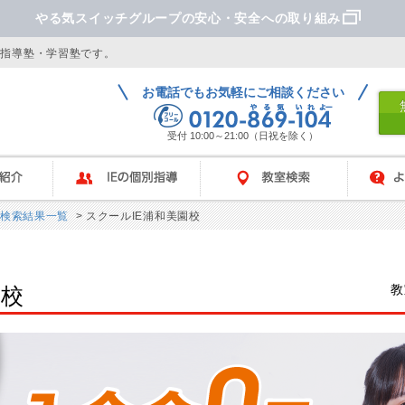
やる気スイッチグループの安心・安全への取り組み
別指導塾・学習塾です。
お電話でもお気軽にご相談ください
受付 10:00～21:00（日祝を除く）
IEの個別指導
教室検索
よくあ
検索結果一覧
> スクールIE浦和美園校
教
園校