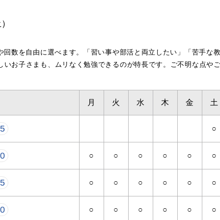
土）
科や回数を自由に選べます。「習い事や部活と両立したい」「苦手な
しいお子さまも、ムリなく勉強できるのが特長です。ご不明な点や
月
火
水
木
金
土
15
○
50
○
○
○
○
○
○
25
○
○
○
○
○
○
00
○
○
○
○
○
○