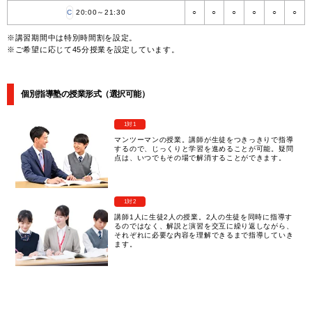
C
20:00～21:30
○
○
○
○
○
○
※講習期間中は特別時間割を設定。
※ご希望に応じて45分授業を設定しています。
個別指導塾の授業形式（選択可能）
1対1
マンツーマンの授業。講師が生徒をつきっきりで指導
するので、じっくりと学習を進めることが可能。疑問
点は、いつでもその場で解消することができます。
1対2
講師1人に生徒2人の授業。2人の生徒を同時に指導す
るのではなく、解説と演習を交互に繰り返しながら、
それぞれに必要な内容を理解できるまで指導していき
ます。