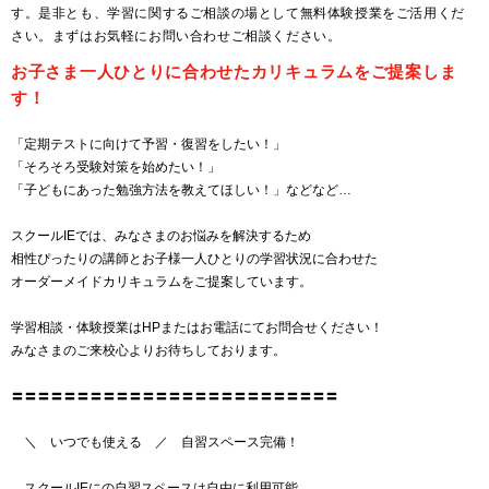
す。是非とも、学習に関するご相談の場として無料体験授業をご活用くだ
さい。まずはお気軽にお問い合わせご相談ください。
お子さま一人ひとりに合わせたカリキュラムをご提案しま
す！
「定期テストに向けて予習・復習をしたい！」
「そろそろ受験対策を始めたい！」
「子どもにあった勉強方法を教えてほしい！」などなど…
スクールIEでは、みなさまのお悩みを解決するため
相性ぴったりの講師とお子様一人ひとりの学習状況に合わせた
オーダーメイドカリキュラムをご提案しています。
学習相談・体験授業はHPまたはお電話にてお問合せください！
みなさまのご来校心よりお待ちしております。
〓〓〓〓〓〓〓〓〓〓〓〓〓〓〓〓〓〓〓〓〓〓〓〓〓
＼ いつでも使える ／ 自習スペース完備！
スクールIEにの自習スペースは自由に利用可能