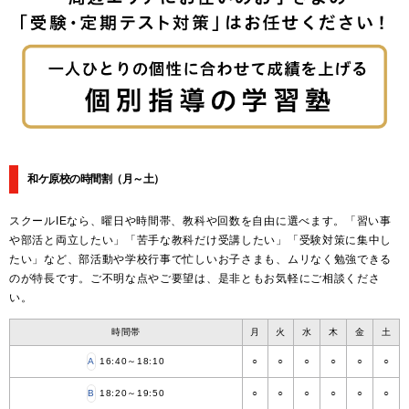
和ケ原校の時間割
（月～土）
スクールIEなら、曜日や時間帯、教科や回数を自由に選べます。「習い事
や部活と両立したい」「苦手な教科だけ受講したい」「受験対策に集中し
たい」など、部活動や学校行事で忙しいお子さまも、ムリなく勉強できる
のが特長です。ご不明な点やご要望は、是非ともお気軽にご相談くださ
い。
時間帯
月
火
水
木
金
土
A
16:40～18:10
○
○
○
○
○
○
B
18:20～19:50
○
○
○
○
○
○