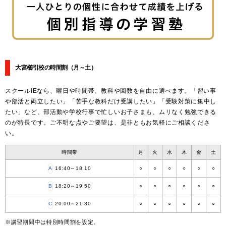
大宮櫛引校の時間割
（月～土）
スクールIEなら、曜日や時間帯、教科や回数を自由に選べます。「習い事
や部活と両立したい」「苦手な教科だけ受講したい」「受験対策に集中し
たい」など、部活動や学校行事で忙しいお子さまも、ムリなく勉強できる
のが特長です。ご不明な点やご要望は、是非ともお気軽にご相談くださ
い。
時間帯
月
火
水
木
金
土
A
16:40～18:10
○
○
○
○
○
○
B
18:20～19:50
○
○
○
○
○
○
C
20:00～21:30
○
○
○
○
○
○
※講習期間中は特別時間割を設定。