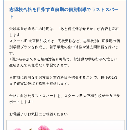
志望校合格を目指す直前期の個別指導でラストスパー
ト
受験本番が迫るこの時期は、「あと何点伸ばせるか」が合否を左右
します。
スクールIE 大宮櫛引校では、高校受験など、志望校別に直前期の個
別学習プランを作成し、苦手単元の集中補強や過去問演習を行いま
す。
1回から参加できる短期対策も可能で、部活動や学校行事で忙しい
生徒さんでも無理なく学習できます。
直前期に適切な学習方法と重点科目を把握することで、最後の1点
まで確実に伸ばす指導を提供します。
合格に向けたラストスパートを、スクールIE 大宮櫛引校が全力でサ
ポートします！
お電話よりお気軽にご相談ください