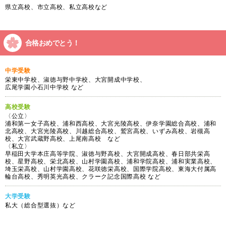
県立高校、市立高校、私立高校など
合格おめでとう！
中学受験
栄東中学校、淑徳与野中学校、大宮開成中学校、
広尾学園小石川中学校 など
高校受験
〈公立〉
浦和第一女子高校、浦和西高校、大宮光陵高校、伊奈学園総合高校、浦和
北高校、大宮光陵高校、川越総合高校、鷲宮高校、いずみ高校、岩槻高
校、大宮武蔵野高校、上尾南高校 など
〈私立〉
早稲田大学本庄高等学院、淑徳与野高校、大宮開成高校、春日部共栄高
校、星野高校、栄北高校、山村学園高校、浦和学院高校、浦和実業高校、
埼玉栄高校、山村学園高校、花咲徳栄高校、国際学院高校、東海大付属高
輪台高校、秀明英光高校、クラーク記念国際高校 など
大学受験
私大（総合型選抜）など