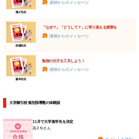
講師からのメッセージ
瀬〆先生
「なぜ？」「どうして？」に寄り添える授業を
講師からのメッセージ
的場先生
勉強の仕方を工夫しよう！
講師からのメッセージ
森本先生
大宮櫛引校 個別指導塾の体験談
11月で大学進学先を決定
高3 Nさん