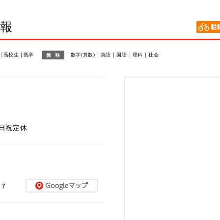
情報
高校生
既卒
数学(算数)
英語
国語
理科
社会
※日祝定休
１７