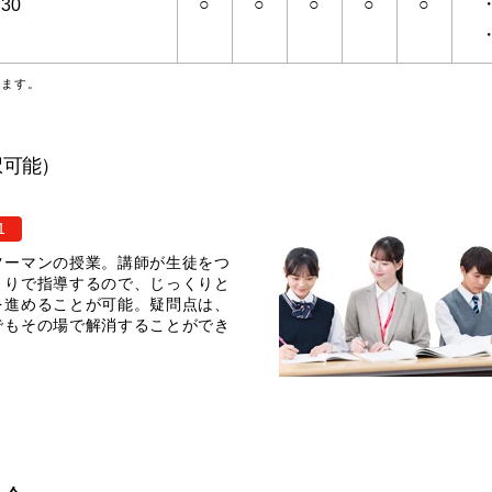
○
○
○
○
○
:30
ります。
択可能）
1
ツーマンの授業。講師が生徒をつ
きりで指導するので、じっくりと
を進めることが可能。疑問点は、
でもその場で解消することができ
。