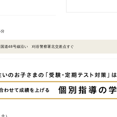
5分
 国道48号線沿い 刈谷警察署北交差点すぐ
～土）