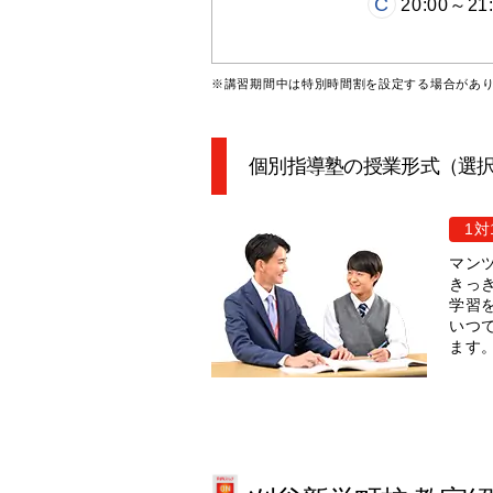
C
20:00～21
※講習期間中は特別時間割を設定する場合があ
個別指導塾の授業形式（選
1対
マン
きっ
学習
いつ
ます