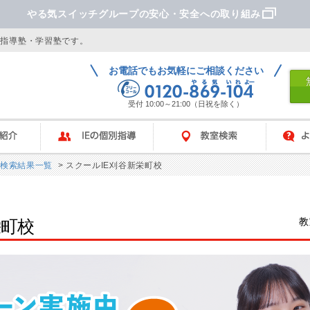
やる気スイッチグループの安心・安全への取り組み
別指導塾・学習塾です。
お電話でもお気軽にご相談ください
受付 10:00～21:00（日祝を除く）
IEの個別指導
教室検索
よくあ
検索結果一覧
> スクールIE刈谷新栄町校
教
栄町校