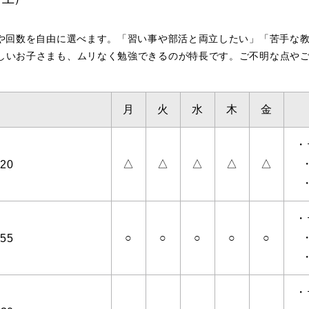
科や回数を自由に選べます。「習い事や部活と両立したい」「苦手な
しいお子さまも、ムリなく勉強できるのが特長です。ご不明な点や
月
火
水
木
金
・
△
△
△
△
△
20
・
○
○
○
○
○
55
・