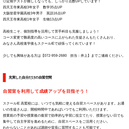
◎定期テストが難しくなっても、しっかり点数UPしています！
四天王寺東高校3年女子 数学35点UP
大阪偕星学園高校3年男子 英語16点UP
四天王寺東高校1年女子 生物13点UP
高校生こそ、個別指導を活用して苦手科目も克服しましょう！
コース変更で難易度の高いコースに上がられた生徒さんもたくさんおり、
みなさん高校進学後もスクールIEで頑張ってくれています！
少しでも興味がある方は【072-959-2680 担当：井上】までご連絡ください。
充実した自分だけの自習空間
自習室を利用して成績アップを目指そう！
スクールIE 高鷲校には、いつでも気軽に使える自習スペースがあります。お通
いの生徒さんは、開校時間中であればいつでもご利用いただけます。
授業前の予習や授業後の復習で効率的な学習に役立てたり、授業がない日でも
集中して自主学習を進めるために、自習スペースをご活用ください。
わからないことがあれば講師や室長に質問することも可能です。