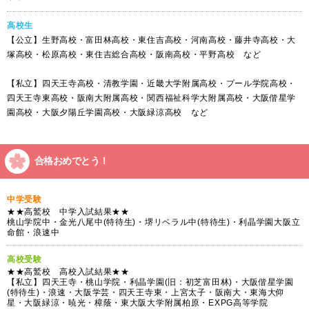
高校生
【公立】生野高校・富田林高校・東住吉高校・河南高校・藤井寺高校・大
塚高校・松原高校・東住吉総合高校・阪南高校・平野高校 など
【私立】四天王寺高校・清教学園・近畿大学附属高校・プール学院高校・
四天王寺東高校・阪南大附属高校・関西福祉科学大附属高校・大阪偕星学
園高校・大阪夕陽丘学園高校・大阪緑涼高校 など
合格おめでとう！
中学受験
★★高鷲校 中学入試結果★★
桃山学院中・金光八尾中(特待生)・堺リベラル中(特待生)・利晶学園大阪立
命館・浪速中
高校受験
★★高鷲校 高校入試結果★★
【私立】四天王寺・桃山学院・利晶学園(旧：初芝富田林)・大阪偕星学園
(特待生)・浪速・大阪学芸・四天王寺東・上宮太子・阪南大・東海大仰
星・大阪緑涼・暁光・樟蔭・東大阪大学附属柏原・EXPG高等学院