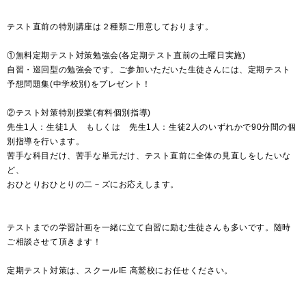
テスト直前の特別講座は２種類ご用意しております。
①無料定期テスト対策勉強会(各定期テスト直前の土曜日実施)
自習・巡回型の勉強会です。ご参加いただいた生徒さんには、定期テスト
予想問題集(中学校別)をプレゼント！
②テスト対策特別授業(有料個別指導)
先生1人：生徒1人 もしくは 先生1人：生徒2人のいずれかで90分間の個
別指導を行います。
苦手な科目だけ、苦手な単元だけ、テスト直前に全体の見直しをしたいな
ど、
おひとりおひとりの二－ズにお応えします。
テストまでの学習計画を一緒に立て自習に励む生徒さんも多いです。随時
ご相談させて頂きます！
定期テスト対策は、スクールIE 高鷲校にお任せください。