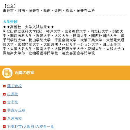
【公立】
東住吉・河南・藤井寺・阪南・金剛・松原・藤井寺工科
大学受験
★★高鷲校 大学入試結果★★
和歌山県立医科大学(医)・神戸大学・奈良教育大学・同志社大学・関西大
学・関西医科大学・近畿大学・大和大学・摂南大学・関西外国語大学・追
手門学院大学・桃山学院大学・千里金蘭大学・大阪工業大学・大阪電気通
信大学・京都精華大学・大阪川﨑リハビリテーション大学・四天王寺大
学・大阪大谷大学・阪南大学・大阪樟蔭女子大学・花園大学・大和大学白
鳳短期大学部・動物看護専門学校・清恵会医療専門学校
近隣の教室
藤井寺校
松原校
古市校
羽曳が丘校
八尾南校
羽曳野市(大阪府)の校舎一覧