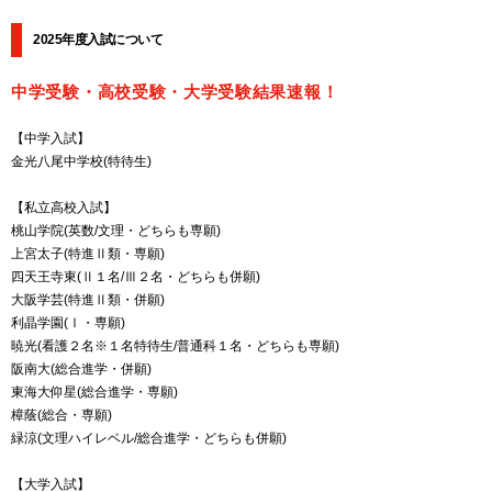
2025年度入試について
中学受験・高校受験・大学受験結果速報！
【中学入試】
金光八尾中学校(特待生)
【私立高校入試】
桃山学院(英数/文理・どちらも専願)
上宮太子(特進Ⅱ類・専願)
四天王寺東(Ⅱ１名/Ⅲ２名・どちらも併願)
大阪学芸(特進Ⅱ類・併願)
利晶学園(Ⅰ・専願)
暁光(看護２名※１名特待生/普通科１名・どちらも専願)
阪南大(総合進学・併願)
東海大仰星(総合進学・専願)
樟蔭(総合・専願)
緑涼(文理ハイレベル/総合進学・どちらも併願)
【大学入試】