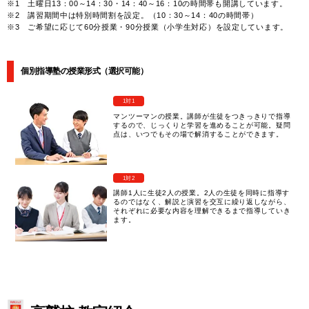
※1 土曜日13：00～14：30・14：40～16：10の時間帯も開講しています。
※2 講習期間中は特別時間割を設定。（10：30～14：40の時間帯）
※3 ご希望に応じて60分授業・90分授業（小学生対応）を設定しています。
個別指導塾の授業形式（選択可能）
1対1
マンツーマンの授業。講師が生徒をつきっきりで指導
するので、じっくりと学習を進めることが可能。疑問
点は、いつでもその場で解消することができます。
1対2
講師1人に生徒2人の授業。2人の生徒を同時に指導す
るのではなく、解説と演習を交互に繰り返しながら、
それぞれに必要な内容を理解できるまで指導していき
ます。