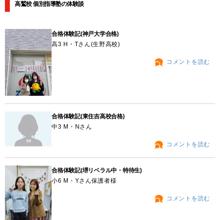
高鷲校 個別指導塾の体験談
合格体験記(神戸大学合格)
高3 H・Tさん(生野高校)
コメントを読む
合格体験記(東住吉高校合格)
中3 M・Nさん
コメントを読む
合格体験記(堺リベラル中・特待生)
小6 M・Yさん保護者様
コメントを読む