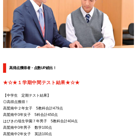
高得点獲得者・点数UP続出！
★☆★１学期中間テスト結果★☆★
【中学生 定期テスト結果】
◎高得点獲得！
高鷲南中２年女子 5教科合計479点
高鷲南中3年女子 5科合計450点
はびきの埴生学園７年男子 5教科合計404点
高鷲南中3年男子 数学100点
高鷲南中2年女子 英語100点