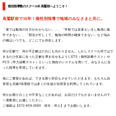
個別指導塾のスクールIE 高鷲校へようこそ！
高鷲駅前で15年！個性別指導で地域のみなさまと共に。
「家では勉強の仕方がわからない。」、「学校では友達もいるし勉強に集
中できない」、「部活が忙しくて、勉強の時間が確保できない」など悩み
の種はいつでも、どこにでも存在します。
何が正解で、何が不正解はだれにも分かりません。しかしスクールIEではで
きるだけ生徒に合った正解を導き出せるようにETS（個性診断テスト）や
PCS（学力診断テスト）といった独自のシステムを用いて、みなさんに合
った指導を実現していきます。
他にご要望があれば、できる限り対応もさせていただきます。もちろん自
習室も完備!!高鷲校では多くの生徒が自習室を利用してくれています。
何かお困りのことや不安なことがあれば、お話だけでもかまいませんので
一度教室にお越しください。
ご連絡は【072-959-2680 担当：井上】までお願いします。