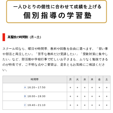
高鷲校の時間割
（月～土）
スクールIEなら、曜日や時間帯、教科や回数を自由に選べます。「習い事
や部活と両立したい」「苦手な教科だけ受講したい」「受験対策に集中し
たい」など、部活動や学校行事で忙しいお子さまも、ムリなく勉強できる
のが特長です。ご不明な点やご要望は、是非ともお気軽にご相談くださ
い。
時間帯
月
火
水
木
金
土
A
16:20～17:50
○
○
○
○
○
○
B
18:00～19:30
○
○
○
○
○
○
C
19:40～21:10
○
○
○
○
○
○