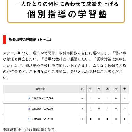
新長田校の時間割
（月～土）
スクールIEなら、曜日や時間帯、教科や回数を自由に選べます。「習い事
や部活と両立したい」「苦手な教科だけ受講したい」「受験対策に集中し
たい」など、部活動や学校行事で忙しいお子さまも、ムリなく勉強できる
のが特長です。ご不明な点やご要望は、是非ともお気軽にご相談くださ
い。
時間帯
月
火
水
木
金
土
A
16:20～17:50
○
○
○
○
○
○
B
18:00～19:30
○
○
○
○
○
○
C
19:40～21:10
○
○
○
○
○
○
※講習期間中は特別時間割を設定。