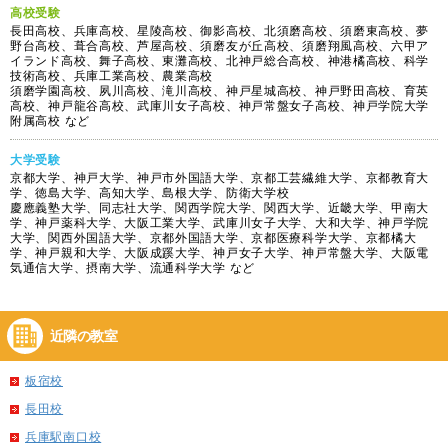
高校受験
長田高校、兵庫高校、星陵高校、御影高校、北須磨高校、須磨東高校、夢
野台高校、葺合高校、芦屋高校、須磨友が丘高校、須磨翔風高校、六甲ア
イランド高校、舞子高校、東灘高校、北神戸総合高校、神港橘高校、科学
技術高校、兵庫工業高校、農業高校
須磨学園高校、夙川高校、滝川高校、神戸星城高校、神戸野田高校、育英
高校、神戸龍谷高校、武庫川女子高校、神戸常盤女子高校、神戸学院大学
附属高校 など
大学受験
京都大学、神戸大学、神戸市外国語大学、京都工芸繊維大学、京都教育大
学、徳島大学、高知大学、島根大学、防衛大学校
慶應義塾大学、同志社大学、関西学院大学、関西大学、近畿大学、甲南大
学、神戸薬科大学、大阪工業大学、武庫川女子大学、大和大学、神戸学院
大学、関西外国語大学、京都外国語大学、京都医療科学大学、京都橘大
学、神戸親和大学、大阪成蹊大学、神戸女子大学、神戸常盤大学、大阪電
気通信大学、摂南大学、流通科学大学 など
近隣の教室
板宿校
長田校
兵庫駅南口校