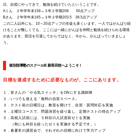
日、自習にやってきて、勉強を続けていたということです。
Aくん ２年学年末158→３年２学期208 50点アップ
Bさん ２年学年末165→３年２学期203.5 38.5点アップ
この二人以外にも、10～20点アップの生徒も多くいます。一人ではがんばり続
けることが難しくても、ここには一緒にがんばる仲間と勉強を続けられる環境
があります。部活を引退してからではなく、今から、がんばっていきましょ
う。
個別指導塾のスクールIE 新長田校へようこそ！
目標を達成するために必要なものが、ここにあります。
１．皆さんの「やる気スイッチ」をONにする講師陣
２．いつでも使える「無料の自習スペース」
３．テスト前の日曜日は、教室を開けて、自習・質問対応を実施
４．土曜日コースで、問題演習を繰り返し、定期テストの得点アップ
５．高校入試前には、５科目の入試直前ゼミを実施
（秋にも科目を絞ったゼミを実施する予定です。）
６．春夏冬の講習会で、それぞれの目標に向けて学力アップ