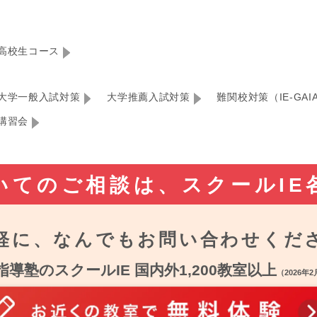
高校生コース
大学一般入試対策
大学推薦入試対策
難関校対策（IE-GAI
講習会
いてのご相談は、
スクールIE
軽に、なんでも
お問い合わせくだ
指導塾のスクールIE 国内外1,200教室以上
（2026年