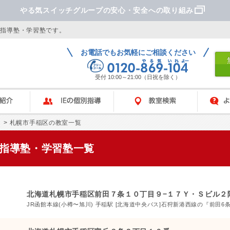
やる気スイッチグループの安心・安全への取り組み
別指導塾・学習塾です。
お電話でもお気軽にご相談ください
受付 10:00～21:00（日祝を除く）
IEの個別指導
教室検索
よくあ
> 札幌市手稲区の教室一覧
別指導塾・学習塾一覧
北海道札幌市手稲区前田７条１０丁目９−１７Ｙ・Ｓビル２
JR函館本線(小樽〜旭川) 手稲駅 [北海道中央バス]石狩新港西線の『前田6条