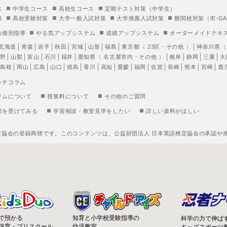
ス
中学生コース
高校生コース
定期テスト対策（中学生）
策
高校受験対策
大学一般入試対策
大学推薦入試対策
難関校対策（IE-GA
の個別指導
やる気アップシステム
成績アップシステム
オーダーメイドテキ
北海道
青森
岩手
秋田
宮城
山形
福島
東京都
（
23区
・
その他
）
神奈川県
野
山梨
富山
石川
福井
愛知県
（
名古屋市内
・
その他
）
岐阜
静岡
三重
大
島根
岡山
広島
山口
徳島
香川
高知
愛媛
福岡
佐賀
長崎
熊本
宮崎
鹿
ッチコラム
テムについて
授業料について
その他のご質問
業を受けてみる
学習相談・教室見学をしたい
詳しい資料がほしい
定協会の登録商標です。このコンテンツは、公益財団法人 日本英語検定協会の承認や
知育と小学校受験指導の
で預かる
科学の力で伸ば
幼児教室
保育・プリスクール