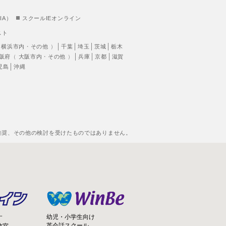
IA）
スクールIEオンライン
スト
（
横浜市内
・
その他
）
千葉
埼玉
茨城
栃木
阪府
（
大阪市内
・
その他
）
兵庫
京都
滋賀
児島
沖縄
推奨、その他の検討を受けたものではありません。
幼児・小学生向け
す
英会話スクール