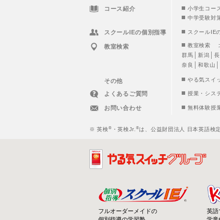
コース紹介
小学生コー
中学受験対
スクールIEの個別指導
スクールIE
教室検索
教室検索
群馬
新潟
長
奈良
和歌山
やる気スイ
その他
よくあるご質問
授業・シス
お問い合わせ
無料体験授
®
®
※ 英検
・英検Jr.
は、公益財団法人 日本英語検
フルオーダーメイドの
英語
個別指導の学習塾
学童