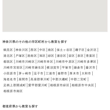
神奈川県のその他の市区町村から教室を探す
鶴見区
神奈川区
西区
中区
南区
保土ヶ谷区
磯子区
金沢区
港北区
戸塚区
港南区
旭区
緑区
瀬谷区
栄区
泉区
青葉区
都筑区
川崎市川崎区
川崎市幸区
川崎市中原区
川崎市多摩区
川崎市宮前区
川崎市麻生区
横須賀市
平塚市
鎌倉市
藤沢市
小田原市
茅ヶ崎市
逗子市
三浦市
秦野市
厚木市
大和市
海老名市
座間市
高座郡寒川町
中郡大磯町
中郡二宮町
足柄上郡開成町
愛甲郡愛川町
相模原市緑区
相模原市中央区
相模原市南区
都道府県から教室を探す