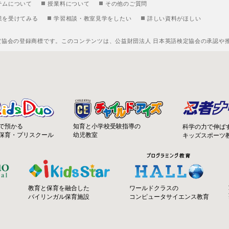
テムについて
授業料について
その他のご質問
業を受けてみる
学習相談・教室見学をしたい
詳しい資料がほしい
定協会の登録商標です。このコンテンツは、公益財団法人 日本英語検定協会の承認や
知育と小学校受験指導の
で預かる
科学の力で伸ば
幼児教室
保育・プリスクール
キッズスポーツ
ワールドクラスの
教育と保育を融合した
コンピュータサイエンス教育
バイリンガル保育施設