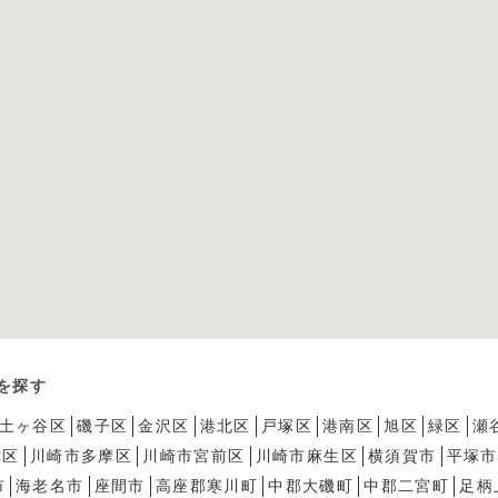
を探す
土ヶ谷区
磯子区
金沢区
港北区
戸塚区
港南区
旭区
緑区
瀬
津区
川崎市多摩区
川崎市宮前区
川崎市麻生区
横須賀市
平塚市
市
海老名市
座間市
高座郡寒川町
中郡大磯町
中郡二宮町
足柄