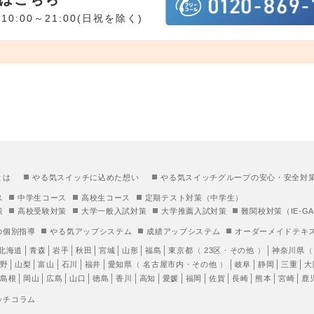
10:00～21:00(日祝を除く)
とは
やる気スイッチに込めた想い
やる気スイッチグループの安心・安全対
ス
中学生コース
高校生コース
定期テスト対策（中学生）
策
高校受験対策
大学一般入試対策
大学推薦入試対策
難関校対策（IE-GA
の個別指導
やる気アップシステム
成績アップシステム
オーダーメイドテキ
北海道
青森
岩手
秋田
宮城
山形
福島
東京都
（
23区
・
その他
）
神奈川県
野
山梨
富山
石川
福井
愛知県
（
名古屋市内
・
その他
）
岐阜
静岡
三重
大
島根
岡山
広島
山口
徳島
香川
高知
愛媛
福岡
佐賀
長崎
熊本
宮崎
鹿
ッチコラム