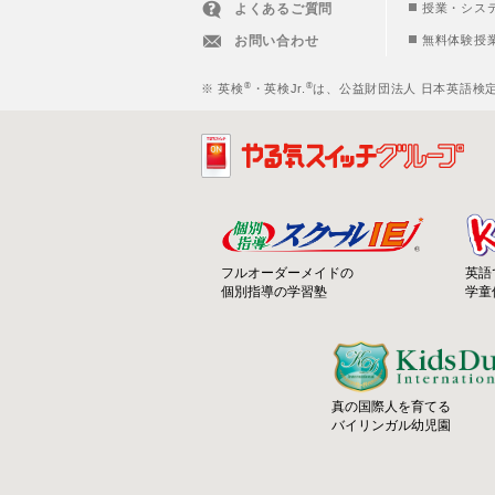
よくあるご質問
授業・シス
お問い合わせ
無料体験授
®
®
※ 英検
・英検Jr.
は、公益財団法人 日本英語検
フルオーダーメイドの
英語
個別指導の学習塾
学童
真の国際人を育てる
バイリンガル幼児園