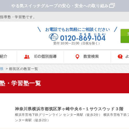
やる気スイッチグループの安心・安全への取り組み
別指導塾・学習塾です。
お電話でもお気軽にご相談ください
受付 10:00～21:00（日祝を除く）
IEの個別指導
教室検索
よくあ
県
> 都筑区の教室一覧
導塾・学習塾一覧
神奈川県横浜市都筑区茅ヶ崎中央６−１サウスウッド３階
横浜市営地下鉄グリーンライン センター南駅（徒歩2分） 横浜市営地下鉄
ンター南駅（徒歩2分）