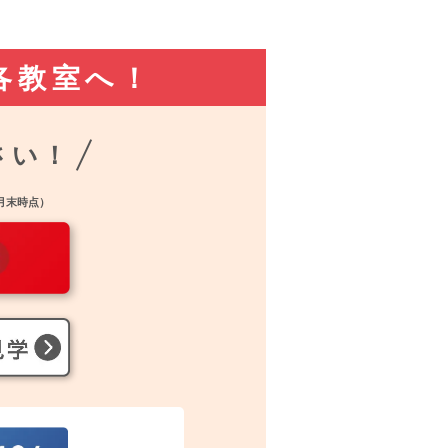
各教室へ！
さい！
2月末時点）