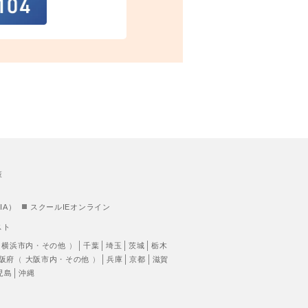
策
IA）
スクールIEオンライン
スト
（
横浜市内
・
その他
）
千葉
埼玉
茨城
栃木
阪府
（
大阪市内
・
その他
）
兵庫
京都
滋賀
児島
沖縄