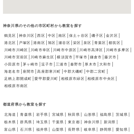
神奈川県のその他の市区町村から教室を探す
鶴見区
神奈川区
西区
中区
南区
保土ヶ谷区
磯子区
金沢区
港北区
戸塚区
港南区
旭区
瀬谷区
栄区
泉区
青葉区
都筑区
川崎市川崎区
川崎市幸区
川崎市中原区
川崎市高津区
川崎市多摩区
川崎市宮前区
川崎市麻生区
横須賀市
平塚市
鎌倉市
藤沢市
小田原市
茅ヶ崎市
逗子市
三浦市
秦野市
厚木市
大和市
海老名市
座間市
高座郡寒川町
中郡大磯町
中郡二宮町
足柄上郡開成町
愛甲郡愛川町
相模原市緑区
相模原市中央区
相模原市南区
都道府県から教室を探す
北海道
青森県
岩手県
宮城県
秋田県
山形県
福島県
茨城県
栃木県
群馬県
埼玉県
千葉県
東京都
神奈川県
新潟県
富山県
石川県
福井県
山梨県
長野県
岐阜県
静岡県
愛知県