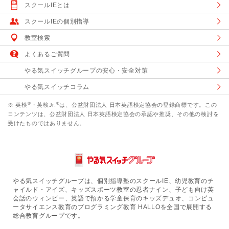
スクールIEとは
スクールIEの個別指導
教室検索
よくあるご質問
やる気スイッチグループの安心・安全対策
やる気スイッチコラム
®
®
※ 英検
・英検Jr.
は、公益財団法人 日本英語検定協会の登録商標です。この
コンテンツは、公益財団法人 日本英語検定協会の承認や推奨、その他の検討を
受けたものではありません。
やる気スイッチグループは、個別指導塾のスクールIE、幼児教育のチ
ャイルド・アイズ、キッズスポーツ教室の忍者ナイン、子ども向け英
会話のウィンビー、英語で預かる学童保育のキッズデュオ、コンピュ
ータサイエンス教育のプログラミング教育 HALLOを全国で展開する
総合教育グループです。