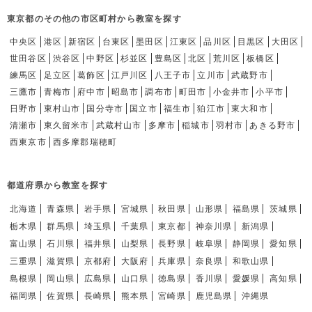
東京都のその他の市区町村から教室を探す
中央区
港区
新宿区
台東区
墨田区
江東区
品川区
目黒区
大田区
世田谷区
渋谷区
中野区
杉並区
豊島区
北区
荒川区
板橋区
練馬区
足立区
葛飾区
江戸川区
八王子市
立川市
武蔵野市
三鷹市
青梅市
府中市
昭島市
調布市
町田市
小金井市
小平市
日野市
東村山市
国分寺市
国立市
福生市
狛江市
東大和市
清瀬市
東久留米市
武蔵村山市
多摩市
稲城市
羽村市
あきる野市
西東京市
西多摩郡瑞穂町
都道府県から教室を探す
北海道
青森県
岩手県
宮城県
秋田県
山形県
福島県
茨城県
栃木県
群馬県
埼玉県
千葉県
東京都
神奈川県
新潟県
富山県
石川県
福井県
山梨県
長野県
岐阜県
静岡県
愛知県
三重県
滋賀県
京都府
大阪府
兵庫県
奈良県
和歌山県
島根県
岡山県
広島県
山口県
徳島県
香川県
愛媛県
高知県
福岡県
佐賀県
長崎県
熊本県
宮崎県
鹿児島県
沖縄県