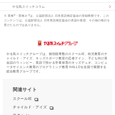
やる気スイッチコラム
®
®
※ 英検
・英検Jr.
は、公益財団法人 日本英語検定協会の登録商標です。この
コンテンツは、公益財団法人 日本英語検定協会の承認や推奨、その他の検討を
受けたものではありません。
やる気スイッチグループは、個別指導塾のスクールIE、幼児教育のチ
ャイルド・アイズ、キッズスポーツ教室の忍者ナイン、子ども向け英
会話のウィンビー、英語で預かる学童保育のキッズデュオ、コンピュ
ータサイエンス教育のプログラミング教育 HALLOを全国で展開する
総合教育グループです。
関連サイト
スクールIE
チャイルド・アイズ